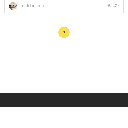
173
middlmidch
1
Makers
/
Originals
/
Store
/
Sample
/
Redeem
/
About
/
Contact
/
Jobs
/
Copyrights © 2015 All Rights Reserved by Minimore