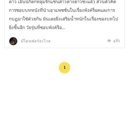
ดาว เอ็นน์ก็ตกหลุมรักแซนสาวต่างดาวซะแล้ว ส่วนตัวคิด
การชอบบทหนังที่นำเอาแพชชั่นในเรื่องพังค์ร็อคและการ
กบฏมาใช้ด้วยกัน มันเลยยิ่งเสริมน้ำหนักในเรื่องของบทไป
ยิ่งขึ้นอีก วัยรุ่นที่ชอบพังค์ร็อ...
481
บีไมนฟอร์อะไวล
1