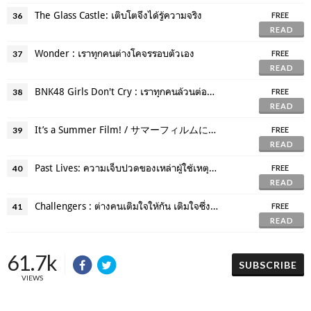
The Glass Castle: เติบโตจึงได้รู้ความจริง
36
FREE
READ
Wonder : เราทุกคนต่างโคจรรอบตัวเอง
37
FREE
READ
BNK48 Girls Don't Cry : เราทุกคนล้วนต่อสู้เพื่อตำแหน่งเซมบัตสึ
38
FREE
READ
It’s a Summer Film! / サマーフィルムにのって : การทำหรือไม่ทำล้วนสำคัญ
39
FREE
READ
Past Lives: ความเจ็บปวดของเหล่าผู้ใช้เหตุผล
40
FREE
READ
Challengers : ต่างคนเติมใจให้กัน เติมใจซึ่งกันจนเต็ม (?)
41
FREE
READ
61.7k
SUBSCRIBE
VIEWS