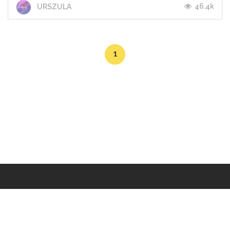
46.4k
URSZULA
1
Makers
/
Originals
/
Store
/
Sample
/
Redeem
/
About
/
Contact
/
Jobs
/
Copyrights © 2015 All Rights Reserved by Minimore