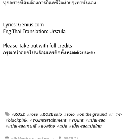
ทุกอย่างที่ฉันต้องการก็แค่ชีวิตง่ายๆเท่านั้นเอง
Lyrics: Genius.com
Eng-Thai Translation: Urszula
Please Take out with full credits
กรุณานำออกไปพร้อมเครดิตทั้งหมดด้วยนะคะ
#ROSÉ
#rose
#ROSÉ solo
#solo
#on the ground
#r
#-r-
#blackpink
#YGEntertainment
#YGEnt
#แปลเพลง
#แปลเพลงเกาหลี
#แปลไทย
#แปล
#เนื้อเพลงแปลไทย
12th March 2021, 7:26 am
URSZULA