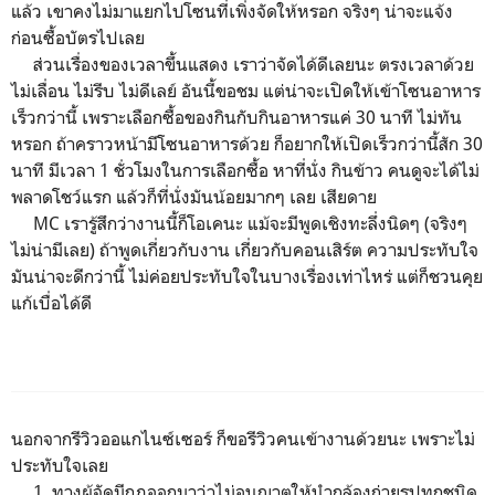
แล้ว เขาคงไม่มาแยกไปโซนที่เพิ่งจัดให้หรอก จริงๆ น่าจะแจ้ง
ก่อนซื้อบัตรไปเลย
ส่วนเรื่องของเวลาขึ้นแสดง เราว่าจัดได้ดีเลยนะ ตรงเวลาด้วย
ไม่เลื่อน ไม่รีบ ไม่ดีเลย์ อันนี้ขอชม แต่น่าจะเปิดให้เข้าโซนอาหาร
เร็วกว่านี้ เพราะเลือกซื้อของกินกับกินอาหารแค่ 30 นาที ไม่ทัน
หรอก ถ้าคราวหน้ามีโซนอาหารด้วย ก็อยากให้เปิดเร็วกว่านี้สัก 30
นาที มีเวลา 1 ชั่วโมงในการเลือกซื้อ หาที่นั่ง กินข้าว คนดูจะได้ไม่
พลาดโชว์แรก แล้วก็ที่นั่งมันน้อยมากๆ เลย เสียดาย
MC เรารู้สึกว่างานนี้ก็โอเคนะ แม้จะมีพูดเชิงทะลึ่งนิดๆ (จริงๆ
ไม่น่ามีเลย) ถ้าพูดเกี่ยวกับงาน เกี่ยวกับคอนเสิร์ต ความประทับใจ
มันน่าจะดีกว่านี้ ไม่ค่อยประทับใจในบางเรื่องเท่าไหร่ แต่ก็ชวนคุย
แก้เบื่อได้ดี
นอกจากรีวิวออแกไนซ์เซอร์ ก็ขอรีวิวคนเข้างานด้วยนะ เพราะไม่
ประทับใจเลย
1. ทางผู้จัดมีกฎออกมาว่าไม่อนุญาตให้นำกล้องถ่ายรูปทุกชนิด