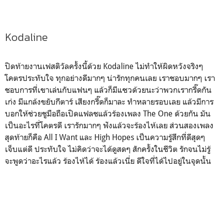
Kodaline
ปิดท้ายงานเฟสติวัลครั้งนี้ด้วย Kodaline ไม่ทำให้ผิดหวังจริงๆ
โคตรประทับใจ ทุกอย่างดีมากๆ น่ารักทุกคนเลย เราชอบมากๆ เรา
ชอบการที่เขาเล่นกับแฟนๆ แล้วก็มีแซวด้วยนะว่าพวกเรากรี๊ดกัน
เก่ง มีแกล้งขยับกีตาร์ เสียงกรี๊ดก็มาละ ทำหลายรอบเลย แล้วมีการ
บอกให้ช่วยชูมือถือเปิดแฟลชแล้วร้องเพลง The One ด้วยกัน มัน
เป็นอะไรที่โคตรดี เรารักมากๆ ฟังแล้วจะร้องไห้เลย ส่วนสองเพลง
สุดท้ายก็คือ All I Want และ High Hopes เป็นความรู้สึกที่ดีสุดๆ
เจ็บแต่ดี ประทับใจ ไม่คิดว่าจะได้ดูสดๆ สักครั้งในชีวิต รักจนไม่รู้
จะพูดว่าอะไรแล้ว ร้องไห้ได้ ร้องแล้วเนี่ย ดีใจที่ได้ไปอยู่ในจุดนั้น