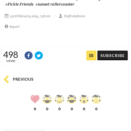
#Fickle Friends
#sunset rollercoaster
23rd February 2019, 7:56 am
thefirstofmine
Report
498
SUBSCRIBE
VIEWS
PREVIOUS
0
0
0
0
0
0