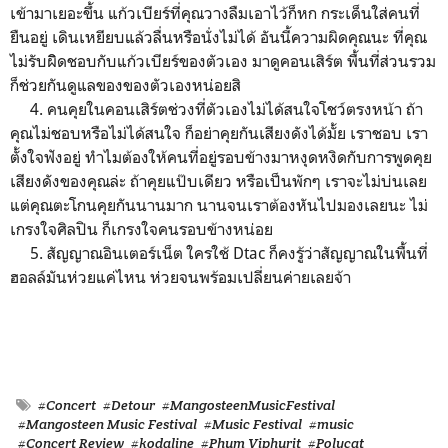
เข้ามาเยอะขึ้น แก้วเบียร์ที่คุณวางลืมเอาไว้ก็หก กระเด็นใส่คนที่
ยืนอยู่ เดินเหยียบแล้วลื่นหรือนั่งไม่ได้ อันนี้ความผิดคุณนะ ที่คุณ
ไม่รับผิิดชอบกับแก้วเบียร์ของตัวเอง มาดูคอนเสิร์ต พื้นที่ส่วนรวม
ก็ช่วยกันดูแลของของตัวเองหน่อยสิ
4. คนคุยในคอนเสิร์ตช่วงที่ตัวเองไม่ได้สนใจโชว์ตรงหน้า ถ้า
คุณไม่ชอบหรือไม่ได้สนใจ ก็อย่าคุยกันเสียงดังได้มั้ย เราชอบ เรา
ตั้งใจฟังอยู่ ทำไมต้องให้คนที่อยู่รอบข้างมาหงุดหงิดกับการพูดคุย
เสียงดังของคุณล่ะ ถ้าคุยแป๊บเดียว หรือเป็นพักๆ เราจะไม่บ่นเลย
แต่คุณตะโกนคุยกันนานมาก นานจนเราต้องหันไปมองเลยนะ ไม่
เกรงใจศิลปิน ก็เกรงใจคนรอบข้างหน่อย
5. สัญญาณอินเตอร์เน็ต ใครใช้ Dtac ก็คงรู้ว่าสัญญาณในพื้นที่
ฮอลล์มันห่วยแค่ไหน ห่วยจนพร้อมเปลี่ยนค่ายเลยจ้า
#Concert
#Detour
#MangosteenMusicFestival
#Mangosteen Music Festival
#Music Festival
#music
#Concert Review
#kodaline
#Phum Viphurit
#Polycat