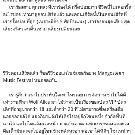
เราร้องตามทุกเพลงที่เราร้องได้ กรี๊ดบ่อยมาก ชีวิตนี้ไม่เคยกรี๊ด
อะไรบ่อยเท่ามาดูคอนเสิร์ตแล้ว และคอนเสิร์ตนี้เป็นคอนเสิร์ตที่
เรากรี๊ดบ่อยที่สุด (เพราะมีตั้ง 5 ศิลปินแน่ะ) เราร้องจนสุดเสียง สุด
เสียงจริงๆ จนตื่นเช้ามาเสียงเปลี่ยนเลย
รีวิวคอนเสิร์ตแล้ว ก็ขอรีวิวออแกไนซ์เซอร์อย่าง Mangosteen
Music Festival หน่อยละกัน
เรารู้สึกว่าเราไม่ประทับใจเท่าไหร่เลย การจัดการเขาไม่ได้ดี
เท่างานที่พา Wolf Alice มา ไม่ว่าจะเป็นเรื่องของบัตร VIP บัตร
เด็กที่อายุมากกว่า 18 และต่ำกว่า 20 ที่ไม่สามารถซื้อเครื่องดื่ม
แอลกอฮอล์ได้ แล้วก็มาแจ้งให้เด็กไปอยู่อีกโซนหนึ่ง จำกัดพื้นที่
เอาไว้ แต่ไม่ได้แจ้งล่วงหน้า มาแจ้งเอาตอนพักเบรกของแต่ละวง
คือเด็กมันคงจะไปอยู่โซนข้างหลังหรอก พอเขาได้ที่ดีๆ โซนหน้าๆ