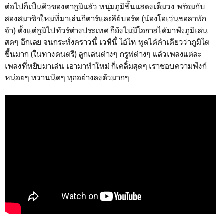
ต่อไปก็เป็นคิวของตาภูมิแล้ว หนุ่มภูมิขึ้นแสดงเต็มวง พร้อมกับ
สองสมาชิกใหม่ที่มาเล่นกีตาร์และคีย์บอร์ด (น้องโอเว่นขอลาพัก
จ้า) ตั้งแต่ภูมิไปทัวร์ต่างประเทศ ก็ยังไม่มีโอกาสได้มาฟังภูมิเล่น
สดๆ อีกเลย จนกระทั่งคราวนี้ เวทีนี้ โอ้โห พูดได้คำเดียวว่าภูมิโต
ขึ้นมาก (ในทางดนตรี) ลูกเล่นต่างๆ กรูฟต่างๆ แล้วเพลงแต่ละ
เพลงที่หยิบมาเล่น เอามาทำใหม่ ก็เคลิ้มสุดๆ เราชอบความฟังก์
หน่อยๆ หวานนิดๆ ทุกอย่างลงตัวมากๆ