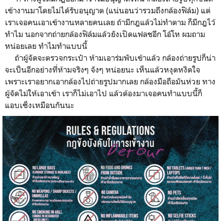
เข้างานมาโดยไม่ได้รับอนุญาต (แน่นอนว่ารวมถึงกล้องฟิล์ม) แต่
เราเจอคนเอาเข้างานหลายคนเลย ถ้ามีกฎแล้วไม่ทำตาม ก็มีกฎไว้
ทำไม นอกจากถ่ายกล้องฟิล์มแล้วยังเปิดแฟลชอีก โอ้โห ผมถาม
หน่อยเลย ทำไมทำแบบนี้
ถ้าผู้จัดจะตรวจกระเป๋า ห้ามเอาร่มพับเข้าแล้ว กล้องถ่ายรูปก็น่า
จะเป็นอีกอย่างที่ห้ามจริงๆ จังๆ หน่อยนะ เห็นแล้วหงุดหงิดใจ
เพราะเราอยากเอากล้องไปถ่ายรูปมากเลย กล้องมือถือมันห่วย ทาง
ผู้จัดไม่ให้เอาเข้า เราก็ไม่เอาไป แล้วต้องมาเจอคนทำแบบนี้ก็
แอบเซ็งเหมือนกันนะ