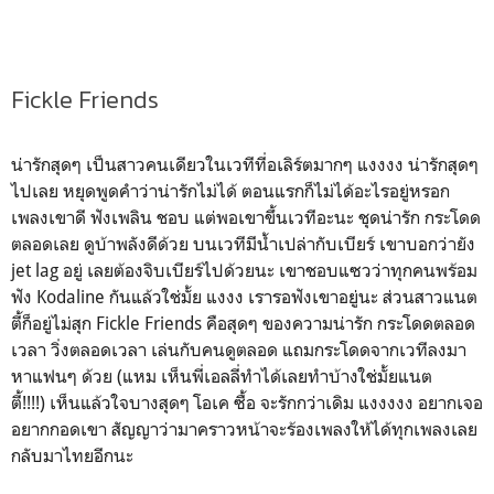
Fickle Friends
น่ารักสุดๆ เป็นสาวคนเดียวในเวทีที่อเลิร์ตมากๆ แงงงง น่ารักสุดๆ
ไปเลย หยุดพูดคำว่าน่ารักไม่ได้ ตอนแรกก็ไม่ได้อะไรอยู่หรอก
เพลงเขาดี ฟังเพลิน ชอบ แต่พอเขาขึ้นเวทีอะนะ ชุดน่ารัก กระโดด
ตลอดเลย ดูบ้าพลังดีด้วย บนเวทีมีน้ำเปล่ากับเบียร์ เขาบอกว่ายัง
jet lag อยู่ เลยต้องจิบเบียร์ไปด้วยนะ เขาชอบแซวว่าทุกคนพร้อม
ฟัง Kodaline กันแล้วใช่มั้ย แงงง เรารอฟังเขาอยู่นะ ส่วนสาวแนต
ตี้ก็อยู่ไม่สุก Fickle Friends คือสุดๆ ของความน่ารัก กระโดดตลอด
เวลา วิ่งตลอดเวลา เล่นกับคนดูตลอด แถมกระโดดจากเวทีลงมา
หาแฟนๆ ด้วย (แหม เห็นพี่เอลลี่ทำได้เลยทำบ้างใช่มั้ยแนต
ตี้!!!!) เห็นแล้วใจบางสุดๆ โอเค ซื้อ จะรักกว่าเดิม แงงงงง อยากเจอ
อยากกอดเขา สัญญาว่ามาคราวหน้าจะร้องเพลงให้ได้ทุกเพลงเลย
กลับมาไทยอีกนะ