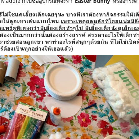
ะ
Maddie
ก็ไปซื้ออุปกรณ์ที่จะทำ
‘
’
หรืออกระต่
Easter Bunny
ใช่แค่เลี้ยงเด็กเฉยๆนะ บางทีเราต้องหากิจกรรมให้เด็
อบให้ลูกเขาเล่นแบบไหน
เพราะเหตุผลหลักที่โฮสแฟมมิลี
พร์ดูพิเศษกว่าพี่เลี้ยงเด็กทั่วๆไป พี่เลี้ยงเด็ก
นั่งดูเด็กเ
ต้องเป็นมากกว่านั้นต้องสร้างสรรค์ สรรหาอะไรให้เด็กท
เราช่วยสอนลูกเขา พาทำอะไรที่สนุกๆด้วยกัน ที่ไม่ใช่เปิดที
ร์ต้องเป็นทุกอย่างให้เธอแล้ว)