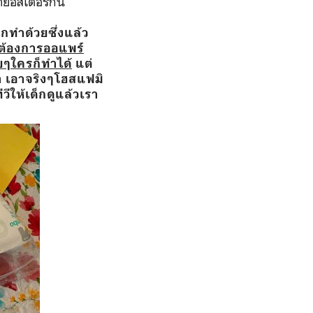
ายอีสเตอร์กัน
กทำด้วยซึ่งแล้ว
่ต้องการออแพร์
ฉยๆใครก็ทำได้
แต่
ำ เอาจริงๆโฮสแฟมิ
วีให้เด็กดูแล้วเรา