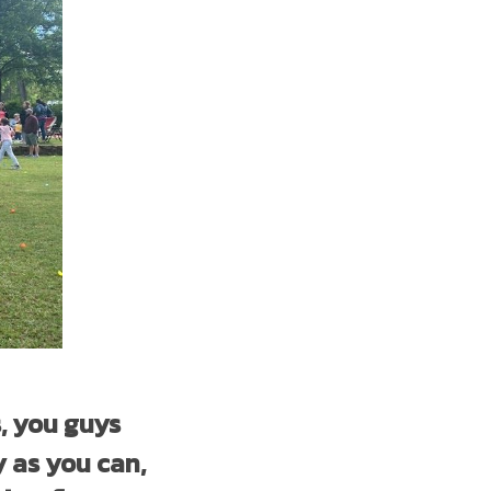
s, you guys
y as you can,