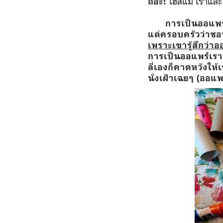
โฮสแม่ เราแล
ถอะ
!
การเป็นออแพร์ไม่
แต่ครอบครัวว่าช
เพราะเขารู้สึกว่าออแ
การเป็นออแพร์เรา
ลี่เองก็คาดหวังให้
นั่งเฝ้าเฉยๆ (ออแพ