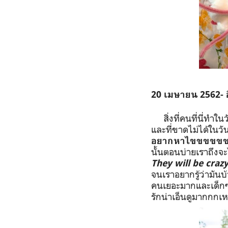
20
เมษายน
2562-
สิ่งที่คนที่นี่ทำใน
และที่ขาดไม่ได้ในว
อยากหาไขขขขขข
นั้นตอนบ่ายเราถึงจะ
They will be crazy
จนเราอยากรู้ว่ามั
คนเยอะมากและเด็กๆก็
รักน่าเอ็นดูมากกกเ