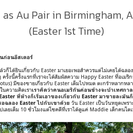
e as Au Pair in Birmingham, 
(Easter 1st Time)
ันก่อน
อีสเตอร์
้วก็ได้ยินเกี่ยวกับ
Easter
มาเยอะพอสำควรแต่ไม่เคยได้ฉลองส
 ครั้งนี้ครั้งแรกที่เราจะได้สัมผัสความ
Happy Easter
ที่อเมร
Lotus)
มีของขายเกี่ยวกับ
Easter
เต็มไปหมด ตะกร้าหลากหลา
 ในความคิดเรา
เราคิดว่าคนอเมริกันค่อนข้างจะบ้าเทศกา
Easter
ที่ห้างก็เริ่มเอาของเกี่ยวกับ
Easter
มาขายละมันก็
วัน
Easter
เป็นวันหยุดเพรา
้งรอฉลอง
Easter
ไปกับเขาด้วย
ปเลยเต็ม
10
ชั่วโมงแต่โชคดีที่เราได้ดูแค่
Maddie
เด็กคนโต