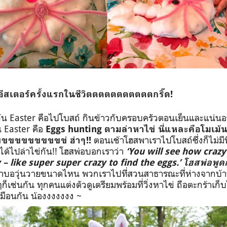
อีสเตอร์ครั้งแรกในชีวิตตตตตตตตตตตกริ๊ด!
วัน
Easter
คือไปโบสถ์ กินข้าวกับครอบครัวตอนเย็นและแน่นอ
ัน
Easter
คือ
Eggs hunting
ตามล่าหาไข่ นี่แหละคือโมเม้น
ตอนเช้าโฮสพาเราไปโบสถ์ซึ่งก็ไม่ม
ขขขขขขขขขข่ ฮ่าๆ
!!
ได้ไปล่าไข่กัน
!!
โฮสพ่อบอกเราว่า
‘You will see how crazy
 – like super super crazy to find the eggs.’
โฮสพ่อพูด
นบ้าบอวุ่นวายขนาดไหน พวกเราไปที่สวนสาธารณะที่ห่างจาก
เช่นกัน ทุกคนแต่งตัวดูเตรียมพร้อมที่วิ่งหาไข่ ถือตะกร้าเก็บไ
หมือนกัน น้องงงงงงง ~