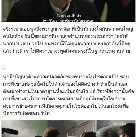
จริงๆเขาแอบพูดถึงพวกลูกกระจ๊อกที่เป็นนักเลงให้กับพวกคนใหญ่
คนโตด้วย อันนี้ชอบมากที่เขาเล่าผ่านบทของพระเอกว่า "ต่อให้
พวกนายเจ็บป่วยไป คนพวกนี้ก็ไม่ดูแลพวกนายหรอก" อันนี้คือดู
แล้วว้าวดี เราไม่คิิดว่าเขาจะพูดถึงคนตรงนี้ในฐานะแรงงานด้วย
พูดถึงปัญหาด้านความปลอดภัยของคนงานในไซต์ก่อสร้าง ชอบ
การที่เขาแฟลชแบ็คไปให้ตัวเจ้าของได้คิดบ้างว่าถ้าเป็นตัวเอง
ต้องมาทำงานในมาตรฐานนี้จะเป็นอย่างไร แต่เรื่องที่ยิ่งกว่านั้นคือ
การทืี่เขาเล่าเรื่องการปัดภาระของการเกิดอุบัติเหตุในไซต์งาน
ด้วยการย้ายคนงานที่เกิดเหตุภายในไซต์ออกไปไว้นอกไซต์เพื่อ
ปัดการรับผิดของบริษัท