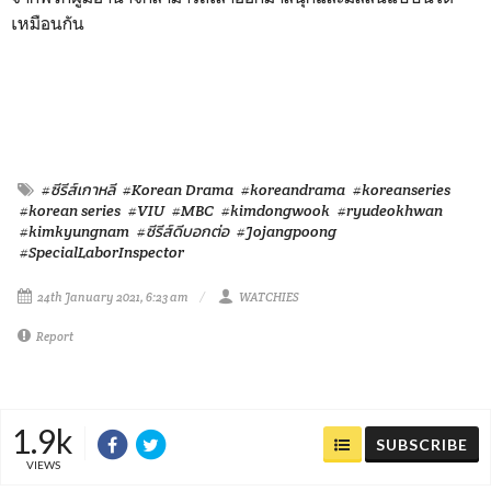
เหมือนกัน
#ซีรีส์เกาหลี
#Korean Drama
#koreandrama
#koreanseries
#korean series
#VIU
#MBC
#kimdongwook
#ryudeokhwan
#kimkyungnam
#ซีรีส์ดีบอกต่อ
#Jojangpoong
#SpecialLaborInspector
24th January 2021, 6:23 am
WATCHIES
Report
1.9k
SUBSCRIBE
VIEWS