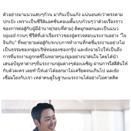
ตัวอย่างมาแนวแสบๆก๊วน มากันเป็นแก๊ง แน่นอนค่ะว่าตรงตาม
ปกเป๊ะ เพราะเป็นซีรีส์แอคชั่นคอเมดี้แบบก๊วนๆว่าด้วยเรื่องราว
ของการต่อสู้กับผู้มีอำนาจ(รอบที่สาม) ติดมุกตลกและเป็นแนว
squad กวนๆ ซีรีส์ที่เล่าเรื่องราวของผู้ตรวจสอบแรงงานอย่าง "โจ
จินกับ" ที่พยายามต่อสู้กับระบบการทำงานที่กดขี่แรงงานอย่างไม่
เป็นธรรมของกลุ่มบริษัทมยองซองกรุ๊ป และยังฉายไปให้เป็นถึง
การที่แรงงานถูกกดขี่ในหลายๆแง่มุมอย่างน่าสนใจ โดยได้นำ
เสนอปัญหาต่างๆที่แรงงานกลุ่มต่างๆต้องเผชิญ ผ่านการใส่สีสันให้
กับตัวละคร เลยทำให้เล่าได้ออกมาไม่เครียดจนเกินไป และยัง
เชื่อมโยงกับเรา เหล่าคนดูในฐานะแรงงานได้อย่างไม่คาดคิด