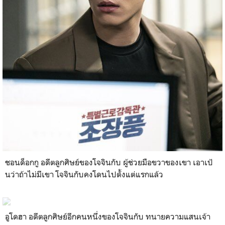
ชอนด็อกกู อดีตลูกศิษย์ของโจจินกับ ผู้ช่วยมือขวาของเขา เอาเป้
นว่าถ้าไม่มีเขา โจจินกับคงโดนไปตั้งแต่แรกแล้ว
อูโดฮา อดีตลูกศิษย์อีกคนหนึ่งของโจจินกับ ทนายความแสนเจ้า