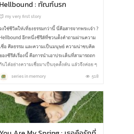
Hellbound : ทัณฑ์นรก
my very first story
จงใช้ชีวิตให้เที่ยงธรรมกว่านี้ นี่คือสารจากพระเจ้า ?
Hellbound อีกหนึ่งซีรีส์ที่ชวนตั้งคำถามผ่านความ
เชื่อ ศีลธรรม และความเป็นมนุษย์ ความน่าขบคิด
ของซีรีส์เรื่องนี้ คือการนำเอาประเด็นที่สามารถถก
กันได้อย่างความเชื่อมาเป็นจุดตั้งต้น แล้วจึงค่อย ๆ
แตกหัวข้อสำคัญ ๆ ผ่านความเชื่อเหล่านั้น โดย
518
series in memory
ทิ้ง...
You Are My Spring : เธอคือรักที่