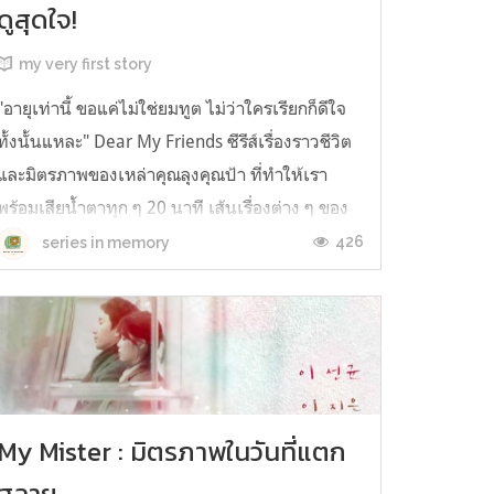
ดูสุดใจ!
my very first story
"อายุเท่านี้ ขอแค่ไม่ใช่ยมทูต ไม่ว่าใครเรียกก็ดีใจ
ทั้งนั้นแหละ" Dear My Friends ซีรีส์เรื่องราวชีวิต
และมิตรภาพของเหล่าคุณลุงคุณป้า ที่ทำให้เรา
พร้อมเสียน้ำตาทุก ๆ 20 นาที เส้นเรื่องต่าง ๆ ของ
เหล่าตัวละคร ถูกนำเสนอได้อย่างเรียบง่ายและ
426
series in memory
กลมกล่อม ความเข้ากันได้ดีในทุก ๆ องค์ประกอบ
ทำให้เราหลงรักซีรี...
My Mister : มิตรภาพในวันที่แตก
สลาย