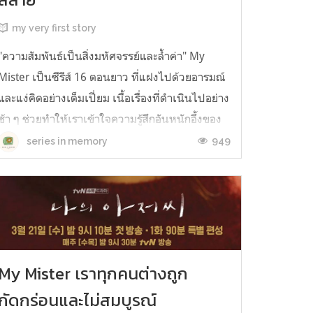
my very first story
"ความสัมพันธ์เป็นสิ่งมหัศจรรย์และล้ำค่า" My
Mister เป็นซีรีส์ 16 ตอนยาว ที่แฝงไปด้วยอารมณ์
และแง่คิดอย่างเต็มเปี่ยม เนื้อเรื่องที่ดำเนินไปอย่าง
ช้า ๆ ช่วยทำให้เราเข้าใจความรู้สึกอันหนักอึ้งของ
ตัวละครได้เป็นอย่างดี ความอึดอัด อดทน อดกลั้น
949
series in memory
ทุกอย่างถูกหล่อหลอมและถ่ายทอดผ่าน "พัคดงฮุน"
และ "อีจีอัน"...
My Mister เราทุกคนต่างถูก
กัดกร่อนและไม่สมบูรณ์