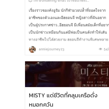
I’m wondering what to read next...
เรื่องราวของคังอูรัม นักกีฬามวยปล้ำที่ถอดใจจาก
อาชีพของตัวเองและอีฮยอนจี หญิงสาวที่ฝันอยาก
เป็นผู้ประกาศข่าว..อีฮยอนจี มีเพื่อนสมัยเด็กที่อยา
เป็นนักข่าวเหมือนกันแต่มีพ่อเป็นคนดังทำให้เส้น
ทางอาชีพไปได้สวยงาม ฮยอนจีทำงานพิเศษหลาย
อย่าง พี่เลี้ยงเด็ก part timeร้านเบอร์เกอร์ ฝึกอ่าน
54
anniejourney23
ข่าว ไปสัมภาษณ์งาน กิน...
MISTY แด่ชีวิตที่คลุมเครือดั่ง
หมอกควัน