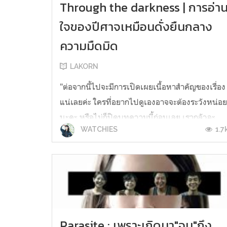
Through the darkness | การอ่า
ใจของปีศาจเหมือนดั่งยืนกลาง
ความมืดมิด
LAKORN
"ต่อจากนี้ไปจะมีการเปิดเผยเนื้อหาสำคัญของเรื่อง
แน่เลยค่ะ ใครที่อยากไปดูเองอาจจะต้องระวังหน่อ
นะคะ หรือไม่ก็ปิดบทความนี้ก่อนเลย เรากลัวจะ
1.7
WATCHIES
ทำให้หมดอรรถรสในการดูเหลือเกินและมีการใส่
ความคิดเห็นของเราเพิ่มเติมปะปนอยู่(เต็มไป
หมด)นะคะ" Through the darkness เป็นซีรีส์
เกาหลีสืบสวนจากเกาหลีหนึ่งในสองเรื่องเดี...
Parasite : เพราะเกิดมา"จน"ถึง