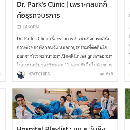
น
Dr. Park's Clinic | เพราะคลินิกก็
คือธุรกิจบริการ
LAKORN
Dr. Park's Clinic เรื่องราวการดำเนินกิจการคลินิก
ส่วนตัวของพัควอนจัง หมออายุรกรรมที่ตัดสินใจ
ออกจากโรงพยาบาลมาเปิดคลินิกเอง ถูกเล่าออกมา
ย
ในแบบฉบับของซิทคอม 12 ตอน ที่เต็มไปด้วยการ
ดิ้นรนเพื่อดำเนินกิจการนี้ รวมไปถึงเรื่องราวรอบ
k
618
WATCHIES
ข้างทั้งที่บ้านและเหล่าเพื่อนหมอที่คอยแวะเวียนมา
โผล่หน้าโผล่ตาในฉากเสมอ มา...
Hospital Playlist : ทุก ๆ วันคือ