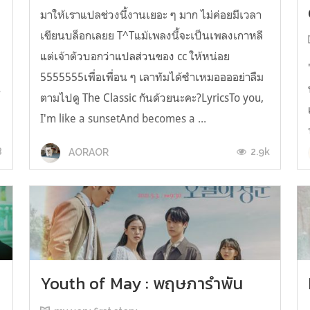
มาให้เราแปลช่วงนี้งานเยอะ ๆ มาก ไม่ค่อยมีเวลา
เขียนบล็อกเลยย T^Tแม้เพลงนี้จะเป็นเพลงเกาหลี
แต่เจ้าตัวบอกว่าแปลส่วนของ cc ให้หน่อย
5555555เพื่อเพื่อน ๆ เลาทัมได้ซำเหมออออย่าลืม
น
ตามไปดู The Classic กันด้วยนะคะ?LyricsTo you,
I'm like a sunsetAnd becomes a ...
8
2.9k
AORAOR
Youth of May : พฤษภารำพัน