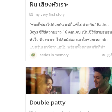
ฝัน เสียงหัวเราะ
my very first story
"ชนะก็ชนะไปด้วยกัน แพ้ก็แพ้ไปด้วยกัน" Racket
Boys ซีรีส์ความยาว 16 ตอนจบ เป็นซีรีส์สายอบอุ่
หัวใจ ที่จะพาเราไปสัมผัสและเอาใจช่วยเหล่านัก
แบดรุ่นเยาว์จากแฮนัม พร้อมทั้งตกหลุมรักกีฬา
แบดมินตันอย่างไม่ทันได้ตั้งตัว เรื่องราวต่าง ๆ ถูก
35
series in memory
ผสมผสานระหว่างกีฬาและการใช้ชีวิต หยิบจับ
แบดมินตันมาเป็นสื่อกลางใ...
Double patty