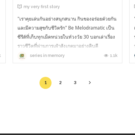
my very first story
"เราคุยเล่นกันอย่างสนุกสนาน กินของอร่อยด้วยกัน
และมีความสุขกับชีวิตรัก" Be Melodramatic เป็น
ซีรีส์ที่เก็บทุกเม็ดหน่วยในห้วงวัย 30 บอกเล่าเรื่อง
ราวชีวิตที่ผ่านการเฝ้าสังเกตมาอย่างดิบดี
กระบวนการการแปรเปลี่ยน ผันแปร ความสับสน
k
1.1k
series in memory
วุ่นวายในชีวิตมนุษย์ สิ่งเหล่านี้ถูกถ่ายทอดมาพร้อม
กับมิตรภาพ ความรัก คว...
1
2
3