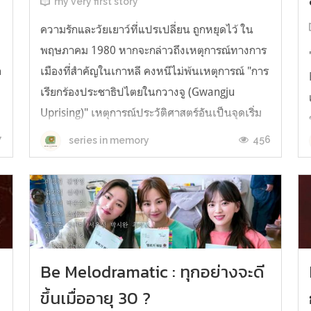
my very first story
ความรักและวัยเยาว์ที่แปรเปลี่ยน ถูกหยุดไว้ ใน
พฤษภาคม 1980 หากจะกล่าวถึงเหตุการณ์ทางการ
ก
เมืองที่สำคัญในเกาหลี คงหนีไม่พ้นเหตุการณ์ "การ
เรียกร้องประชาธิปไตยในกวางจู (Gwangju
Uprising)" เหตุการณ์ประวัติศาสตร์อันเป็นจุดเริ่ม
ต้นระบอบประชาธิปไตยในประเทศเกาหลีใต้ ภาย
7
456
series in memory
ใต้สถานการณ์บ้านเมืองที่ตึงเครียด Yo...
Be Melodramatic : ทุกอย่างจะดี
ขึ้นเมื่ออายุ 30 ?