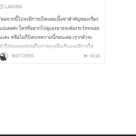
LAKORN
"ต่อจากนี้ไปจะมีการเปิดเผยเนื้อหาสำคัญของเรื่อง
แน่เลยค่ะ ใครที่อยากไปดูเองอาจจะต้องระวังหน่อย
นะคะ หรือไม่ก็ปิดบทความนี้ก่อนเลย เรากลัวจะ
ทำให้หมดอรรถรสในการดูเหลือเกินและมีการใส่
ความคิดเห็นของเราเพิ่มเติมปะปนอยู่(เต็มไป
16.5k
WATCHIES
หมด)นะคะ" My mister ว่าด้วยเรื่องราวชีวิตของ
คนสองวัยที่ได้พานพบและเข้ามาเยียวยาช...