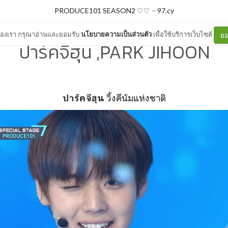
PRODUCE101 SEASON2 ♡♡
–
97.cy
ต์ของเรา กรุณาอ่านและยอมรับ
นโยบายความเป็นส่วนตัว
เพื่อใช้บริการเว็บไซต์
ยอ
ปาร์คจีฮุน ,PARK JIHOON
วิ้งคึนัมแห่งชาติ
ปาร์คจีฮุน