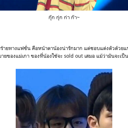
กุ๊ก กุ่ก ก่า ก๊า~
อการร้ายทางแฟชั่น คือหน้าตาน้องน่ารักมาก แต่ชอบแต่งตัวด้
ยของแม่เกา ของที่น้องใช้จะ sold out เสมอ แม้ว่ามันจะเป็นอะ