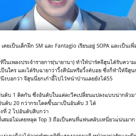
9 เคยเป็นเด็กฝึก SM และ Fantagio เรียนอยู่ SOPA และเป็นเพื
นาทีในเพลงประจำรายการ(นายานา) ทำให้ปาร์คจีฮุนได้รับควา
เป็นใคร และได้รับฉายาว่าวิ้งคึนัมหรือวิ้งค์บอย ซึ่งก็ทำให้จีฮ
ึงบอกว่า จีฮุนนี่ยกเก้าอี้ไปไว้หน้าบ้านเลยยังได้55
อันดับ 1 ติดกัน ซึ่งอันดับในแต่ละวีคเปลี่ยนแปลงแบบน่ากลัวม
ันดับ 20 กว่ากระโดดขึ้นมาเป็นอันดับ 3 ได้
งที่ 2 ไปอันดับสิบกว่า
งที่เสมอไม่เคยหลุด Top 3 ถือเป็นคนที่แฟนคลับเหนี่ยวแ่น่นมาก
จแม่เกาก็ว่าได้จากทัศนคติที่แสดงออกมาดี หน้าตาน่ารักและ