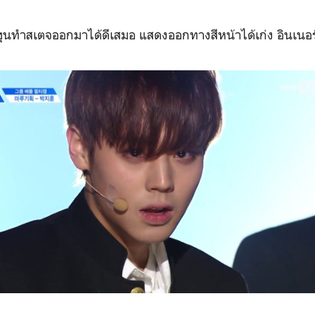
ฮุนทำสเตจออกมาได้ดีเสมอ แสดงออกทางสีหน้าได้เก่ง อินเนอร์