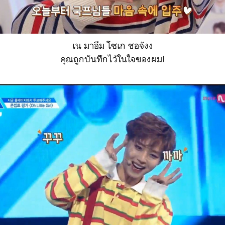
เน มาอึม โซเก ชอจังง
คุณถูกบันทึกไว้ในใจของผม!