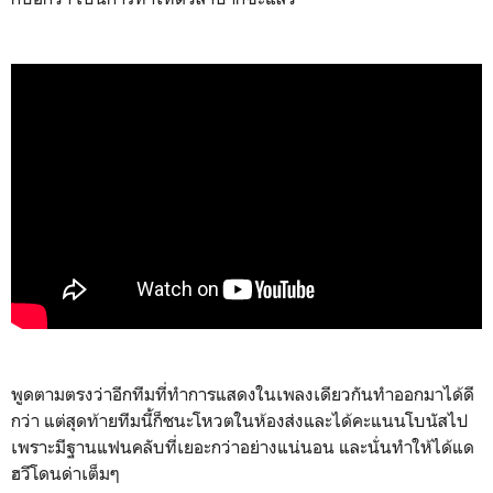
พูดตามตรงว่าอีกทีมที่ทำการแสดงในเพลงเดียวกันทำออกมาได้ดี
กว่า แต่สุดท้ายทีมนี้ก็ชนะโหวตในห้องส่งและได้คะแนนโบนัสไป
เพราะมีฐานแฟนคลับที่เยอะกว่าอย่างแน่นอน และนั่นทำให้ได้แด
ฮวีโดนด่าเต็มๆ