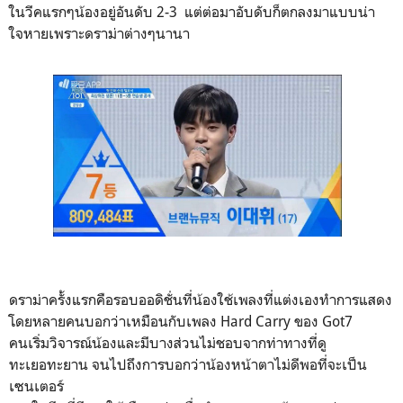
ในวีคแรกๆน้องอยู่อันดับ 2-3 แต่ต่อมาอับดับก็ตกลงมาแบบน่า
ใจหายเพราะดราม่าต่างๆนานา
ดราม่าครั้งแรกคือรอบออดิชั่นที่น้องใช้เพลงที่แต่งเองทำการแสดง
โดยหลายคนบอกว่าเหมือนกับเพลง Hard Carry ของ Got7
คนเริ่มวิจารณ์น้องและมีบางส่วนไม่ชอบจากท่าทางที่ดู
ทะเยอทะยาน จนไปถึงการบอกว่าน้องหน้าตาไม่ดีพอที่จะเป็น
เซนเตอร์