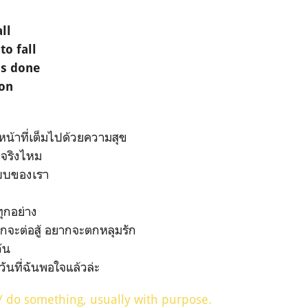
ll
 to fall
is done
won
ใบหน้าที่เต็มไปด้วยความสุข
ว จริงไหม
บบของเรา
ทุกอย่าง
จะต่อสู้ อยากจะตกหลุมรัก
วัน
กวันที่ฉันพอใจแล้วล่ะ
t / do something, usually with purpose.