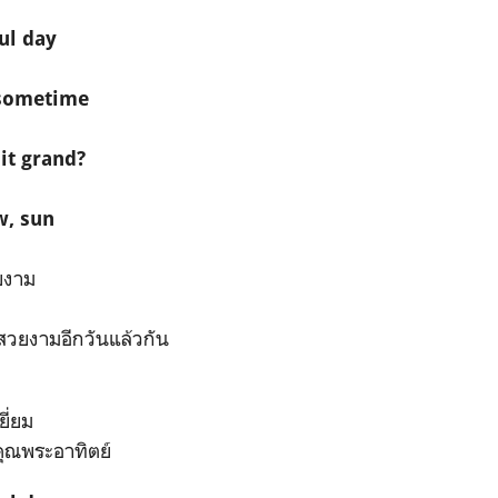
ul day
n sometime
 it grand?
w, sun
ยงาม
ที่สวยงามอีกวันแล้วกัน
ยี่ยม
 คุณพระอาทิตย์