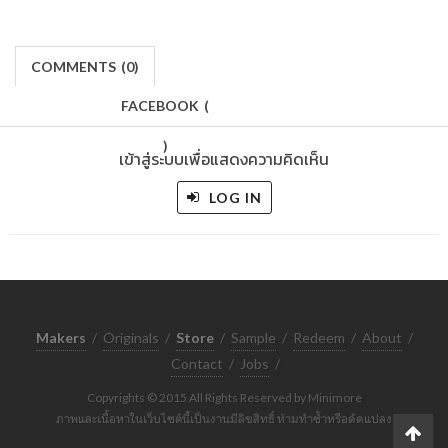
COMMENTS
(
0)
FACEBOOK
(
)
เข้าสู่ระบบเพื่อแสดงความคิดเห็น
LOG IN
Makers
/
Originals
/
Store
/
Sample
/
Redeem
/
About
/
Contact
/
Jobs
/
Copyrights © 2015 All Rights Reserved by Minimore
ภาพและเนื้อหาในเว็บไซต์นี้เป็นงานมีลิขสิทธิ์ ห้ามทำซ้ำหรือดัดแปลง