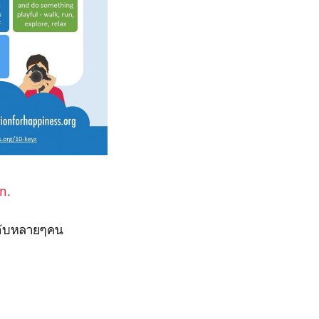
n.
 กับหลายๆคน