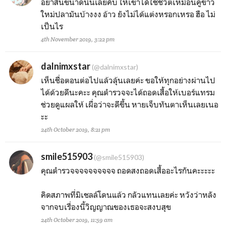
อย่าสั้นขนาดนั้นเลยคับ ให้เขาได้ใช้ชีวิตเหมือนคู่ข้าว
ใหม่ปลามันบ้างงง อ้าว ยังไม่ได้แต่งหรอกเหรอ ฮือ ไม่
เป็นไร
4th November 2019, 3:22 pm
dalnimxstar
(@dalnimxstar)
เห็นชื่อตอนต่อไปแล้วลุ้นเลยค่ะ ขอให้ทุกอย่างผ่านไป
ได้ด้วยดีนะคะะ คุณตำรวจจะได้ถอดเสื้อให้เบอร์แทรม
ช่วยดูแผลให้ เผื่อว่าจะดีขึ้น หายเจ็บทันตาเห็นเลยเนอ
ะะ
24th October 2019, 8:21 pm
smile515903
(@smile515903)
คุณตำรวจจจจจจจจจจ ถอดสงถอดเสื้ออะไรกันคะะะะะ
คิดสภาพที่มิเชลล์โดนแล้ว กลัวแทนเลยค่ะ หวังว่าหลัง
จากจบเรื่องนี้วิญญาณของเธอจะสงบสุข
24th October 2019, 11:59 am