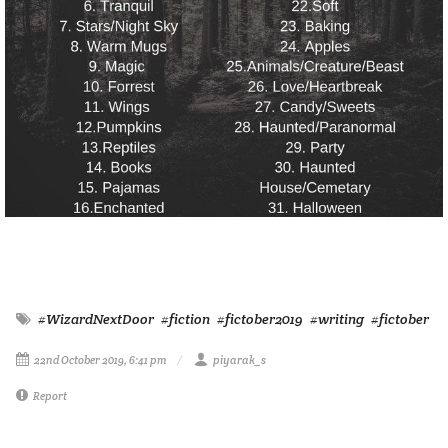
#WizardNextDoor
#fiction
#fictober2019
#writing
#fictober
22nd October 2019, 6:41 pm
piyarak_s
Report