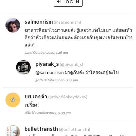
LOG IN
salmonrism
(@salmonrism)
ฆาตกรคือมาไวมากเลยค่ะ รู้เลยว่าเก่งไม่เบา แต่สองหัว
ดีกว่าหัวเดียวแน่นอนค่ะ ต้องเจอกับคุณเบอร์แทรมบ้าง
แล้ว!
22nd October 2020, 1:46 am
piyarak_s
(@piyarak_s)
@salmonrism
มาดูกันค่ะ ว่าใครจะอยู่จะไป
30th October 2020, 7:12 pm
ยย.เองจ้า
(@two64okeydokey)
เปรี้ยง!
16th November 2019, 9:33 pm
bullettransth
(@bullettransth)