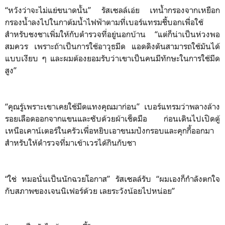
“หวังว่าจะไม่แย่ขนาดนั้น” รัสเซลล์เอ่ย เทน้ำกรองจากเหยือก
กรองน้ำลงไปในกาต้มน้ำไฟฟ้าตามที่เบอร์แทรมชี้บอกเพื่อใช้
สำหรับชงชาเพิ่มให้กับตำรวจที่อยู่นอกบ้าน “แต่ก็น่าเป็นห่วงพอ
สมควร เพราะถ้าเป็นการใช้อาวุธมีด แอดดิงตันสามารถใช้มันได้
แบบเงียบ ๆ และผมต้องยอมรับว่าเขาเป็นคนมีทักษะในการใช้มีด
สูง”
“คุณรู้เพราะเขาเคยใช้มีดแทงคุณมาก่อน” เบอร์แทรมว่าพลางล้าง
รอยเลือดออกจากแขนและซับด้วยผ้าเช็ดมือ ก่อนเดินไปเปิดตู้
เหนือเคาน์เตอร์ในครัวเพื่อหยิบเอาขนมปังกรอบและคุกกี้ออกมา
สำหรับให้ตำรวจที่มาเข้าเวรได้กินกับชา
“ใช่ หมอนั่นเป็นนักฉวยโอกาส” รัสเซลล์รับ “ผมเองก็กำลังตกใจ
กับสภาพของเจนนิเฟอร์ด้วย เลยระวังน้อยไปหน่อย”