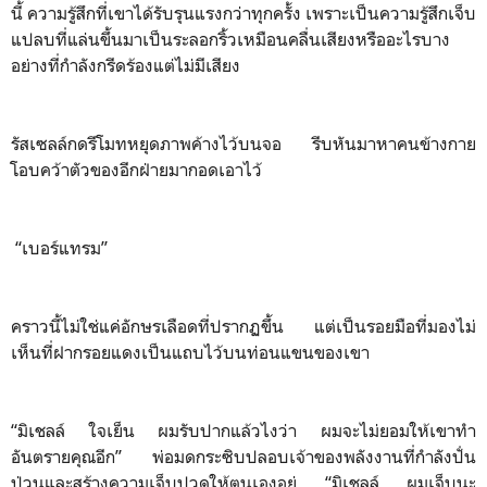
นี้ ความรู้สึกที่เขาได้รับรุนแรงกว่าทุกครั้ง เพราะเป็นความรู้สึกเจ็บ
แปลบที่แล่นขึ้นมาเป็นระลอกริ้วเหมือนคลื่นเสียงหรืออะไรบาง
อย่างที่กำลังกรีดร้องแต่ไม่มีเสียง
รัสเซลล์กดรีโมทหยุดภาพค้างไว้บนจอ รีบหันมาหาคนข้างกาย
โอบคว้าตัวของอีกฝ่ายมากอดเอาไว้
“เบอร์แทรม”
คราวนี้ไม่ใช่แค่อักษรเลือดที่ปรากฏขึ้น แต่เป็นรอยมือที่มองไม่
เห็นที่ฝากรอยแดงเป็นแถบไว้บนท่อนแขนของเขา
“มิเชลล์ ใจเย็น ผมรับปากแล้วไงว่า ผมจะไม่ยอมให้เขาทำ
อันตรายคุณอีก” พ่อมดกระซิบปลอบเจ้าของพลังงานที่กำลังปั่น
ป่วนและสร้างความเจ็บปวดให้ตนเองอยู่ “มิเชลล์ ผมเจ็บนะ