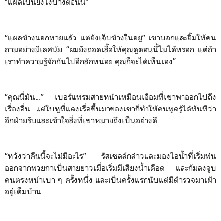
“แผลเป็นยังไงบ้างตอนนี้”
“แผลข้างนอกหายแล้ว แต่ยังเจ็บข้างในอยู่” เขาบอกและยิ้มให้คน
ถามอย่างมีเลศนัย “ผมยังถอดเสื้อให้คุณดูตอนนี้ไม่ได้หรอก แต่ถ้า
เราทำความรู้จักกันไปอีกสักหน่อย คุณก็จะได้เห็นเอง”
“คุณนี่มัน...” เบอร์แทรมส่ายหน้าเหมือนเอือมที่เขาพาออกไปถึง
เรื่องอื่น แต่ใบหูที่แดงเรื่อขึ้นมาของเขาก็ทำให้คนพูดรู้ได้ทันทีว่า
อีกฝ่ายรับและเข้าใจสิ่งที่เขาหมายถึงเป็นอย่างดี
“หวังว่าคืนนี้จะไม่มีอะไร” รัสเซลล์กล่าวและมองไอน้ำที่เริ่มพ่น
ออกจากพวยกาเป็นสายยาวเมื่อเริ่มมีเสียงน้ำเดือด และก้มลงจูบ
คนตรงหน้าเบา ๆ ครั้งหนึ่ง และเป็นครั้งแรกนับแต่มีตำรวจมาเฝ้า
อยู่เต็มบ้าน