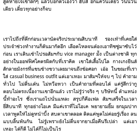
สูดหายใจเข้าลึกๆ แล้วบอกตัวเองว่า ฮึบสิ อีกแค่วันเดียว วันนี้วัน
เดียว เดี๋ยวทุกอย่างก็จบ
เราไปถึงที่ตึกก่อนเวลานัดจริงประมาณสิบนาที รองเท้าที่เคยใส่
ประจำช่วงทำงานก็ดันมากัดอีก เลือดไหลจนต้องเอาทิชชู่มาซับไว้
ก่อน เราเดินเข้าไปรอสัมฯกับ vice manager มั้ง เป็นต่างชาติ ทุก
อย่างในออฟฟิศโคตรผิดกับที่เราคิด เขาใส่เสื้อโปโล กางเกงยีนส์
สักลายมังกรที่แขนข้างขวาเลยมาจนถึงข้อศอก เอ้อ ในขณะที่เรา
ใส่ casual business outfit แต่เอาเหอะ มาสัมฯให้จบ ๆ ไป คำถาม
ทั่วไป ไม่ตื่นเต้น ไม่หวือหวา เป็นคำถามที่ตอบได้ แค่รู้สึกว่ากู
ตอบไม่ตรงเนื้องานเขาอีกแล้ว เราไม่รู้ว่าจริง ๆ บริษัทนี้ ตำแหน่ง
นี้ทำอะไร ซึ่งเราแถไปนั่นแหละ สรุปก็คือเฟล สัมฯเสร็จในเวลา
ยี่สิบนาที ทุกอย่างโอเค มีแค่เราที่ไม่โอเค พยายามยิ้ม ยกมุมปาก
เวลาพูดให้ไม่ดูหน้าบิ้ง สบตาเขาตลอด ติดแค่พูดไม่ค่อยรู้เรื่อง ลน
แบบลิ้นพันกัน ไม่รู้เพราะยังไม่ตื่นจากยาเมื่อคืนรึเปล่า แต่เอา
เหอะ ได้ก็ดี ไม่ได้ก็ไม่เป็นไร