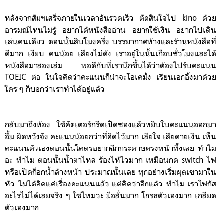
หลังจากสัมฯเสร็จภายในเวลาอันรวดเร็ว ตัดสินใจไป kino ด้วย
อารมณ์ไหนไม่รู้ อยากได้หนังสืออ่าน อยากใช้เงิน อยากไปเดิน
เล่นคนเดียว ตอนนั้นสิบโมงครึ่ง บรรยากาศห้างและร้านหนังสือที่
ดีมาก เงียบ คนน้อย เสียงไม่ดัง เราอยู่ในนั้นเกือบชั่วโมงและได้
หนังสือมาสองเล่ม พอดีกับที่เรานึกขึ้นได้ว่าต้องไปรับคะแนน
TOEIC ต่อ ในใจคิดว่าคะแนนก็น่าจะโอเคมั้ง เรียนเอกอิ้งมาด้วย
ใคร ๆ ก็บอกว่าเราทำได้อยู่แล้ว
กลับมาถึงห้อง ใช้คัตเตอร์กรีดเปิดซองแล้วหยิบใบคะแนนออกมา
อื้ม ผิดหวังจัง คะแนนน้อยกว่าที่คิดไว้มาก เสียใจ เสียดายเงิน เห็น
คะแนนตัวเองตอนนั้นโคตรอยากฉีกกระดาษตรงหน้าทิ้งเลย ทำไม
อะ ทำไม ตอนนั้นน้ำตาไหล ร้องไห้ไวมาก เหมือนกด switch ไฟ
หรือเปิดก็อกน้ำล้างหน้า ประมาณนั้นเลย ทุกอย่างเริ่มผุดเขามาใน
หัว ไม่ได้คิดแค่เรื่องคะแนนแล้ว แต่คิดว่าอีกแล้ว ทำไม
เราโฟกัส
อะไรไม่ได้เลยจริง ๆ ใช่ไหมวะ มือสั่นมาก โกรธตัวเองมาก เกลียด
ตัวเองมาก