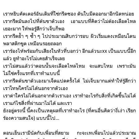
เราหยิบคัตเตอร์อันเดิมที่ใช่กรีดซอง ดันใบมีดออกมาอีกนิดหน่อย
เรากรีดมันลงไปที่ต้นขาตัวเอง เอาแบบที่คิดว่าไม่ต้องเลือดไหล
เยอะมาก ให้พอรู้สึกว่าเจ็บก็พอ
เรากรีดย้ำ ๆ ซ้ำ ๆ ไปประมาณสิบกว่ารอบ ผิวเริ่มแดงเหมือนโดน
พลาสติกขูด เหมือนรอยถลอก
เราร้องไห้พร้อมกับเสียงในหัวที่บอกว่า อีกแล้วนะxx เป็นแบบนี้อีก
แล้ว ยูทำอะไรไม่เคยสำเร็จเลย
เราไม่สนแล้วว่าตอนนั้นจะเลือดไหลไหม จะแสบไหม เพราะมัน
ไม่ใช่ครั้งแรกท่ี่เราทำแบบนี้
เรากรีดต้นขาตัวเองมาเจ็ดแปดครั้งได้ ไม่เจ็บมากแต่ทำให้รู้สึกว่า
เราโทษใครไม่ได้นอกจากตัวเอง
เราด่าใครไม่ได้นอกจากตัวเราเอง เราทำอะไรกับสิ่งที่เกิดขึ้นไม่ได้
เราแก้ไขสิ่งที่ผ่านมาไม่ได้ และเรา
ยังอยู่ตรงนี้ นี้คงเป็นเหตุผลที่เราทำอะไร (ที่คนอื่นคิดว่างี่เง่า เรียก
ร้องความสนใจ) แบบนี้ไป...
ตอนเย็นเรามีนัดกับเพื่อนที่สยาม กะจะเทเพื่อนไปแล้วประมาณ