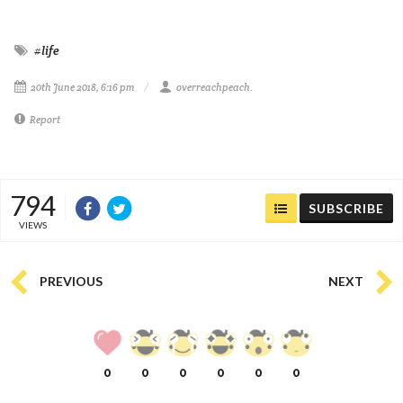
#life
20th June 2018, 6:16 pm
overreachpeach.
Report
794
SUBSCRIBE
VIEWS
PREVIOUS
NEXT
0
0
0
0
0
0