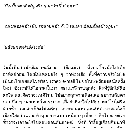
"มึงเป็นคนสำคัญจริง ๆ นะวันนี้ ห้ามเท"
"อยากเจอแล้วเนี่ย รอนานแล้ว ถึงไหนแล้ว ต้องเลี้ยงข้าวกูนะ"
"แล้วแกจะทำยังไงต่อ"
วันนี้เป็นวันนัดสัมภาษณ์งาน (อีกแล้ว) ที่เราเบี้ยวนัดไปเมื่อ
อาทิตย์ก่อน โดยให้เหตุผลโง่ ๆ ว่าท้องเสีย ทั้งที่ความจริงไม่ได้
เป็นอะไรเลยแค่ไม่พร้อม เราส่ง e-mail ไปขอโทษพร้อมขอนัดครั้ง
ใหม่ ซึ่งเราก็ได้โอกาสนั้นมา ตอนนาฬิกาปลุกดัง สิ่งที่รู้สึกได้คือ
ตกใจ และคิดว่าจะเทดีไหม ไม่อยากลุกจากเตียงเลย อยากหลับตา
นอนนิ่ง ๆ ถอนหายใจแรงมาก เสื้อผ้าที่จะใส่ไปสัมภาษณ์ไม่ได้รีด
ด้วยซ้ำ เอกสารก็ยังไม่เตรียม จากคอนแทคเลนส์ที่คิดว่าต้องใส่ก็
เลือกใส่แว่นแทน ทำทุกอย่างแบบเหนื่อย ๆ เอื่อย ๆ คิดไม่ออกด้วย
ซ้ำว่าจะเอาอะไรไปตอบตอนสัมภาษณ์ นั่งที่เก้าอี้อยู่เกือบสิบนาที