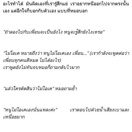
อะไรทำได้ มันผิดเองที่เรารู้สึกแย่ เราอยากหนีออกไปจากตรงนั้น
เอง แต่อีกใจก็บอกกับตัวเอง แบบที่หมอบอก
"ถ้าลองไปกับเพื่อนจะเป็นยังไง หนูจะรูู้สึกยังไงเหรอ"
"ไม่โอเค หมายถึงว่า หนูไม่โอเคเอง เพื่อน..." (เรากำลังจะพูดต่อว่า
เพื่อนทุกคนดีหมด ไม่ได้อะไร)
เราพูดยังไม่ทันจบหมอก็ถามกลับไวมาก
"แล้วใครตัดสินว่าไม่โอเค" หมอถามย้ำ
"หนูไม่โอเคเองนั่นแหละค่ะ" เราตอบไปด้วยน้ำเสียงเบาและ
เหนื่อยมาก