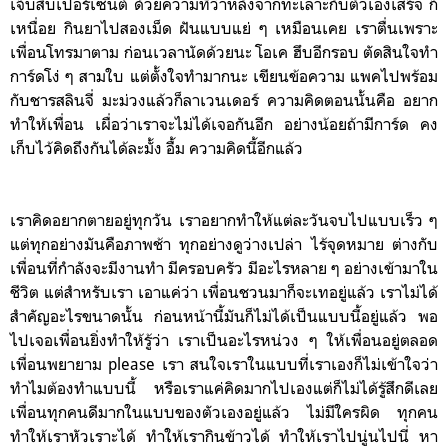
เจ็บสิบเปอร์เซนต์ ด้วยความที่ว่าหลังจากทะเลาะกับตัวเองเสร็จ ก็
เหนื่อย กินยาไปสองเม็ด ฝันแบบแย่ ๆ เหมือนเคย เราตื่นเพราะ
เพื่อนโทรมาตาม ก่อนเวลานัดด้วยนะ โอเค ฮึบอีกรอบ ตัดสินใจทำ
การ์ดโง่ ๆ สามใบ แต่ตั้งใจทำมากนะ เขียนข้อความ แพคไปพร้อม
กับชารสลินจี่ มะม่วงแล้วก็ลาเวนเดอร์ ความคิดตอนนั้นคือ อยาก
ทำให้เพื่อน เผื่อว่าเราจะไม่ได้เจอกันอีก อย่างน้อยถ้ามีการ์ด คง
เก็บไว้คิดถึงกันได้ละมั้ง อื้ม ความคิดนี้อีกแล้ว
เราคิดอยากตายอยู่ทุกวัน เราอยากทำให้แต่ละวันจบไปแบบเร็ว ๆ
แต่ทุกอย่างมันคือภาพช้า ทุกอย่างดูว่างเปล่า ไร้จุดหมาย ต่างกับ
เพื่อนที่กำลังจะมีงานทำ มีครอบครัว มีอะไรหลาย ๆ อย่างเข้ามาใน
ชีวิต แต่สำหรับเรา เอาแค่ว่า เพื่อนชวนมาก็จะเทอยู่แล้ว เราไม่ได้
สำคัญอะไรขนาดนั้น ก่อนหน้านี้มันก็ไม่ได้เป็นแบบนี้อยู่แล้ว พอ
ไปเจอเพื่อนยิ่งทำให้รู้ว่า เราเป็นอะไรหน่วง ๆ ให้เพื่อนอยู่ตลอด
เพื่อนพยายาม please เรา สนใจเราในแบบที่เราเองก็ไม่เข้าใจว่า
ทำไมต้องทำแบบนี้ หรือเราแค่คิดมากไปเองแต่ก็ไม่ได้รู้สึกดีเลย
เพื่อนทุกคนดีมากในแบบของตัวเองอยู่แล้ว ไม่มีใครผิด ทุกคน
ทำให้เราหัวเราะได้ ทำให้เรากินข้าวได้ ทำให้เราไปนู่นไปนี่ หา