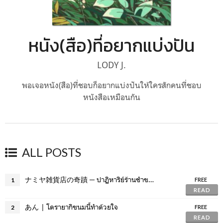
หนัง(สือ)ที่อยากแบ่งปัน
LODY J.
พอเจอหนัง(สือ)ที่ชอบก็อยากแบ่งปันให้ใครสักคนที่ชอบ
หนังสือเหมือนกัน
ALL POSTS
ナミヤ雑貨店の奇蹟 ─ ปาฏิหาริย์ร้านชำของคุณนามิยะ
1
FREE
READ
あん | โดรายากิขนมนี้ทำด้วยใจ
2
FREE
READ