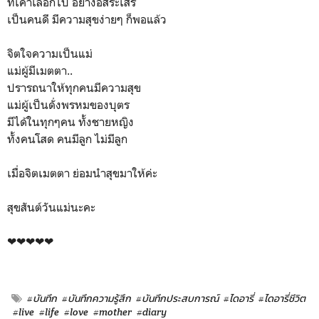
ที่เค้าเลือกไป อย่างอิสระเสรี
เป็นคนดี มีความสุขง่ายๆ ก็พอแล้ว
จิตใจความเป็นแม่
แม่ผู้มีเมตตา..
ปรารถนาให้ทุกคนมีความสุข
แม่ผู้เป็นดั่งพรหมของบุตร
มีได้ในทุกๆคน ทั้งชายหญิง
ทั้งคนโสด คนมีลูก ไม่มีลูก
เมื่อจิตเมตตา ย่อมนำสุขมาให้ค่ะ
สุขสันต์วันแม่นะคะ
❤❤❤❤❤
#บันทึก
#บันทึกความรู้สึก
#บันทึกประสบการณ์
#ไดอารี่
#ไดอารี่ชีวิต
#live
#life
#love
#mother
#diary