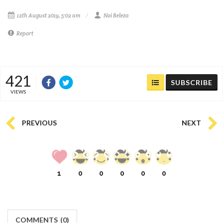
12th August 2019, 5:02 am
Noi Beleza
Report
421
SUBSCRIBE
VIEWS
PREVIOUS
NEXT
1
0
0
0
0
0
COMMENTS
(
0)