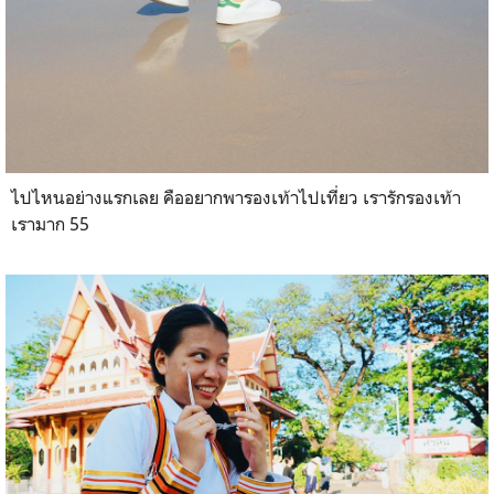
ไปไหนอย่างแรกเลย คืออยากพารองเท้าไปเที่ยว เรารักรองเท้า
เรามาก 55