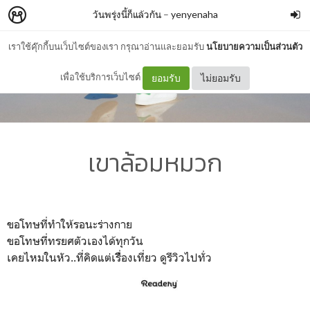
วันพรุ่งนี้ก็แล้วกัน
–
yenyenaha
เราใช้คุ๊กกี้บนเว็บไซต์ของเรา กรุณาอ่านและยอมรับ
นโยบายความเป็นส่วนตัว
เพื่อใช้บริการเว็บไซต์
ยอมรับ
ไม่ยอมรับ
เขาล้อมหมวก
ขอโทษที่ทำให้รอนะร่างกาย
ขอโทษที่ทรยศตัวเองได้ทุกวัน
เคยไหมในหัว..ที่คิดแต่เรืื่องเที่ยว ดูรีวิวไปทั่ว