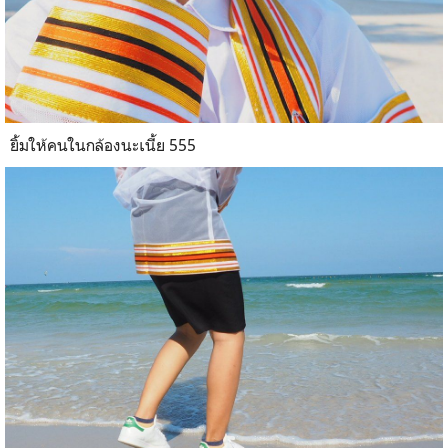
ยิ้มให้คนในกล้องนะเนี้ย 555