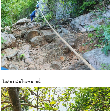
ไม่คิดว่ามันโหดขนาดนี้