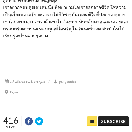
สุดท้าย ครอบครัวสำคัญที่สุด
เราอยากขอบคุณคนคนนึง ที่พยายามไล่เราออกจากชีวิต ใช่ความ
เป็นเรื่องความรัก จะว่าจบไม่ดีก็ช่างมันเถอะ ดีใจที่ปล่อยวางจาก
เขาได้ อยากจะบอกว่าถ้าเขาไม่ต้องการ หันกลับมาดูแลตนเองและ
ครอบครัวมากๆนะ ขอบคุณที่ไล่ขวัญในวันนะพี่บอม มันทำให้ได้
เรียนรู้อะไรหลายๆอย่าง
7th March 2018, 2:47 pm
yenyenaha
Report
416
SUBSCRIBE
VIEWS