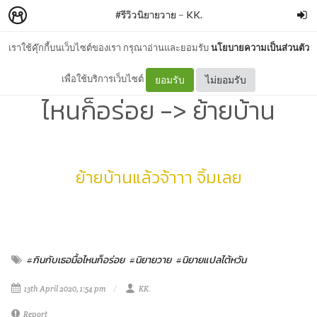
#รีวิวนิยายวาย
–
KK.
เราใช้คุ๊กกี้บนเว็บไซต์ของเรา กรุณาอ่านและยอมรับ
นโยบายความเป็นส่วนตัว
รีวิว+สปอย | #กินกับเธอมื้อ
เพื่อใช้บริการเว็บไซต์
ยอมรับ
ไม่ยอมรับ
ไหนก็อร่อย -> ย้ายบ้าน
ย้ายบ้านแล้วจ้าาา จิ้มเลย
#กินกับเธอมื้อไหนก็อร่อย
#นิยายวาย
#นิยายแปลไต้หวัน
13th April 2020, 1:54 pm
KK.
Report