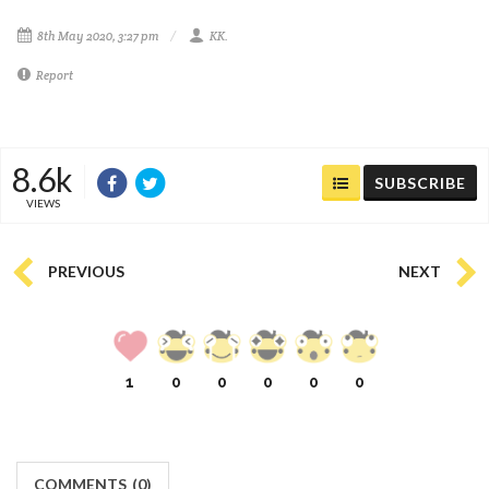
8th May 2020, 3:27 pm
KK.
Report
8.6k
SUBSCRIBE
VIEWS
PREVIOUS
NEXT
1
0
0
0
0
0
COMMENTS
(
0)