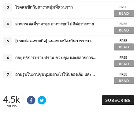
โรคลมชักกับดาราหนุ่มที่ด่วนจาก
3
FREE
READ
อาหารเฮลตี้ราคาสูง อาหารถูกไม่ดีต่อร่างกาย
4
FREE
READ
[บทแปลเฉพาะกิจ] แนวทางป้องกันการระบาด COVID-19 จาก CDC (ฉบับวันที่ 14 กุมภาพันธ์ 2020)
5
FREE
READ
กลยุทธ์การปราบปราม ควบคุม และสลายการชุมนุมของกองกำลังตำรวจสหรัฐ
6
FREE
READ
ถ่ายรูปในงานชุมนุมอย่างไรให้ปลอดภัย และไม่สร้างความเดือดร้อน
7
FREE
READ
4.5k
SUBSCRIBE
VIEWS