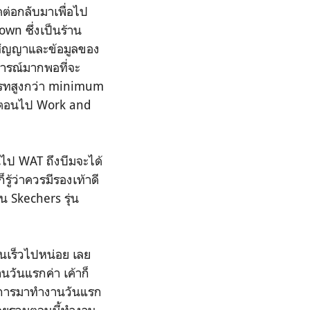
ิดต่อกลับมาเพื่อไป
wn ซึ่งเป็นร้าน
ยสัญญาและข้อมูลของ
บการณ์มากพอที่จะ
ห้เรทสูงกว่า minimum
คือตอนไป Work and
อนไป WAT ถึงบีมจะได้
็รู้ว่าควรมีรองเท้าดี
น Skechers รุ่น
นเร็วไปหน่อย เลย
นวันแรกค่า เค้าก็
้วยการมาทำงานวันแรก