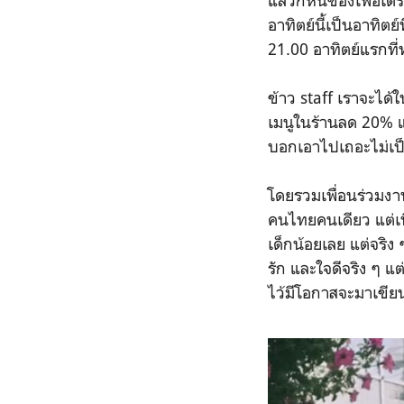
แล้วก็หั่นของเพื่อเ
อาทิตย์นี้เป็นอาทิต
21.00 อาทิตย์แรกที
ข้าว staff เราจะได้ใ
เมนูในร้านลด 20% แต
บอกเอาไปเถอะไม่เ
โดยรวมเพื่อนร่วมงาน
คนไทยคนเดียว แต่เพ
เด็กน้อยเลย แต่จริง 
รัก และใจดีจริง ๆ 
ไว้มีโอกาสจะมาเขีย