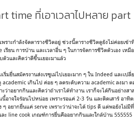
art time ที่เอาเวลาไปหลาย part 
าะกำลังจัดตารางชีวิตอยู่ ช่วงนี้ตารางชีวิตดูยังไม่ค่อยเข้าที
e เรียน การบ้าน และเวลาอื่น ๆ ในการจัดการชีวิตตัวเอง เหมือนเ
ับตัวและคิดว่าดีขึ้นเยอะมาแล้ว
เริ่มยื่นสมัครงานส่งเรซูเม่ไปเยอะมาก ๆ ใน Indeed และเปลี
ดู academic เกินไป ค่อย ๆ ลดระดับความ academic ลงมา ตอ
ะว่าอยากกินและคิดว่าถ้าเราได้ทำงาน เราก็จะได้กินอย่างสาส
นี้อาจใจร้อนไปหน่อย เพราะรอแค่ 2-3 วัน และติดเสาร์ อาทิตย์) 
ิง ๆ อยากยื่นแค่ serve เพราะว่าน่าจะได้ tips ดี แต่พอยังไม่ม
rve และ line cook เกณฑ์การยื่นคืออยากกินและใกล้บ้าน 555555 