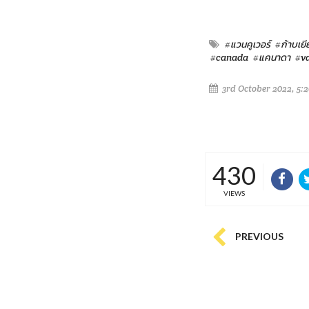
#แวนคูเวอร์
#ก้าบเยีย
#canada
#แคนาดา
#v
3rd October 2022, 5:
430
VIEWS
PREVIOUS