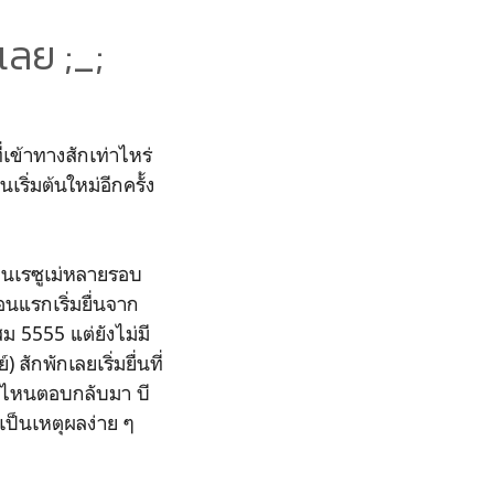
เลย ;_;
่เข้าทางสักเท่าไหร่
ริ่มต้นใหม่อีกครั้ง
่ยนเรซูเม่หลายรอบ
นแรกเริ่มยื่นจาก
ม 5555 แต่ยังไม่มี
สักพักเลยเริ่มยื่นที่
ีที่ไหนตอบกลับมา บี
เป็นเหตุผลง่าย ๆ