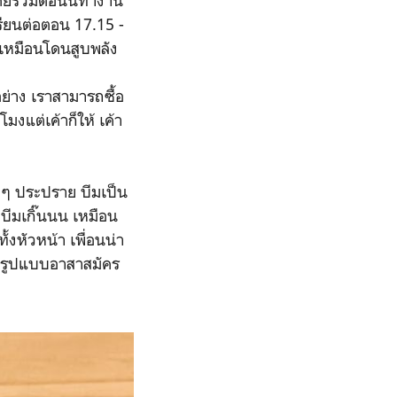
ง โดยรวมตอนนี้ทำงาน
เรียนต่อตอน 17.15 -
เหมือนโดนสูบพลัง
 อย่าง เราสามารถซื้อ
มงแต่เค้าก็ให้ เค้า
น ๆ ประปราย บีมเป็น
บีมเกิ๊นนน เหมือน
ั้งหัวหน้า เพื่อนน่า
ในรูปแบบอาสาสมัคร