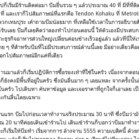
ก็เริ่มมีร้านติดต่อมา บีมยื่นรวม ๆ แล้วประมาณ 40 ที่ มีที่ที่ต
ี่ และเราก็ไปสัมภาษณ์ที่แรกคือ Tendon Kohaku ที่ Metroto
อพวกเทมปุระ เค้าถามบีมน้อยมาก ที่เหลือใช้เวลาในการอธิบา
ค้าก็รับเลย บีมก็เลยคิดว่าลองทำไปก่อนตอนนี้ ให้ตัวเองมีประส
ะธุรกิจอาหารส่วนใหญ่เปลี่ยนค่อนข้างเร็วอยู่แล้ว แล้วที่นี่ใ
 ๆ ที่สำหรับบีมที่ไม่มีประสบการณ์ด้านนี้เลย มีอย่างเดียว
ลือกไปสัมภาษณ์อีกแค่ที่เดียว
นมาแล้วก็เริ่มปฎิบัติการซื้อรองเท้าที่ใช้ในครัว เนื่องจากต
ยังคงมีพื้นที่อยู่ในครัว ซึ่งมันลื่นมาก ๆ เลยแหละ จากครั้งนั้นก
ครัว ไปเดินหา ค้นหาข้อมูล และเจอราคาที่ถูกใจก็เอาเลย เป็
ะกันลื่นโดยเฉพาะ
ันแรก บีมไปก่อนเวลาทำงานจริงประมาณ 30 นาที ซึ่งบีมว่ามั
 20 นาทีค่อยเดินเข้าร้านไป เดินเข้าร้านก็บอกว่าบีมมาทำงา
ละก็เริ่มให้บีมทำ เริ่มจากการ ล้างจาน 5555 ความเบสิคนี้ ด