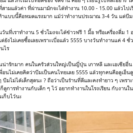
ตรียม แล้วก็เริ่มไปทอดของ จัดจาน ค่อย ๆ เรียนรู้ไปทีละอย่า
ย์ที่สามแล้วค่า ที่ผ่านมามักจะได้ทำงาน 10.00 - 15.00 แล้วไป
่ทำแบบนี้คือหมดแรงมาก แม้ว่าทำงานประมาณ 3-4 วัน แต่บีม
นวันที่เราทำงาน 5 ชั่วโมงจะได้ข้าวฟรี 1 มื้อ หรือเครื่องดื่ม 1
่ยังไม่เคยซื้อเลยเพราะเบื่อแล้ว 5555 บางวันทำงานแค่ 4 ชั่วโ
ป็นไร
น่ารักมาก คนในครัวส่วนใหญ่เป็นญี่ปุ่น เกาหลี และเอเชียอื่
ื่อนไม่เคยคิดว่าบีมเป็นคนไทยเลย 5555 แล้วทุกคนคือดูเอ็นดู
ๆ บีมไม่ได้เด็กสุดนะ ? ถือว่าเป็นร้านที่ดีและคงทำยาว ๆ เพราะท
แต่ก็ดูการทำงานกับเด็ก ๆ ไว้ อยากทำงานในโรงเรียน กับงาน
นเก็บไว้นะ