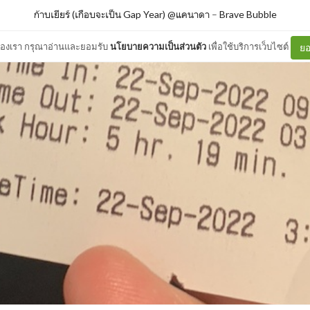
ก้าบเยียร์ (เกือบจะเป็น Gap Year) @แคนาดา
–
Brave Bubble
ต์ของเรา กรุณาอ่านและยอมรับ
นโยบายความเป็นส่วนตัว
เพื่อใช้บริการเว็บไซต์
ยอ