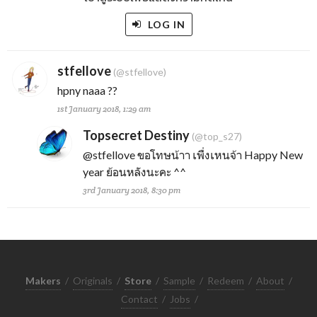
LOG IN
stfellove
(@stfellove)
hpny naaa ??
1st January 2018, 1:29 am
Topsecret Destiny
(@top_s27)
@stfellove
ขอโทษน้าา เพื่งเหนจ้า Happy New
year ย้อนหลังนะคะ ^^
3rd January 2018, 8:30 pm
Makers
/
Originals
/
Store
/
Sample
/
Redeem
/
About
/
Contact
/
Jobs
/