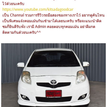
ไว้ด้วยนะครับ
https://www.youtube.com/kitsadagoodcar
เป็น Channal รวมการรีวิวรถมือสองของทางเราไว้ อยากดูคันไหน
เป็นพิเศษแจ้งคอมเม้นกันเข้ามาได้เลยนะครับ หรือจะแนะนำติด
ชมก็ยินดีรับฟัง เรามี Admin คอยตอบทุกคอมเม้น อย่าลืมกด
ติดตามกันด้วยนะครับ^^