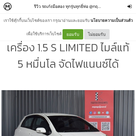
รีวิว รถเก๋งมือสอง ทุกรุ่นทุกยี่ห่อ @กฤษฎากู๊ดคาร์
–
กฤษฎากู
เราใช้คุ๊กกี้บนเว็บไซต์ของเรา กรุณาอ่านและยอมรับ
นโยบายความเป็นส่วนตัว
โตโยต้ายาริสมือสอง ปี 2010
เพื่อใช้บริการเว็บไซต์
ยอมรับ
ไม่ยอมรับ
เครื่อง 1.5 S LIMITED ไมล์แท้
5 หมื่นโล จัดไฟแนนซ์ได้