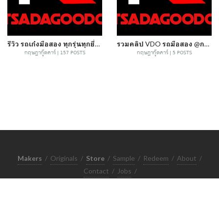
รีวิว รถเก๋งมือสอง ทุกรุ่นทุกยี่ห่อ @กฤษฎากู๊ดคาร์
รวมคลิป VDO รถมือสอง @กฤษฎากู๊ดคาร์
กฤษฎากู๊ดคาร์ | 157 POSTS
กฤษฎากู๊ดคาร์ | 5 POSTS
Makers
/
Originals
/
Store
/
Sample
/
Redeem
/
About
/
Contact
/
Jobs
/
Copyrights © 2015 All Rights Reserved by Minimore
ภาพและเนื้อหาในเว็บไซต์นี้เป็นงานมีลิขสิทธิ์ ห้ามทำซ้ำหรือดัดแปลง