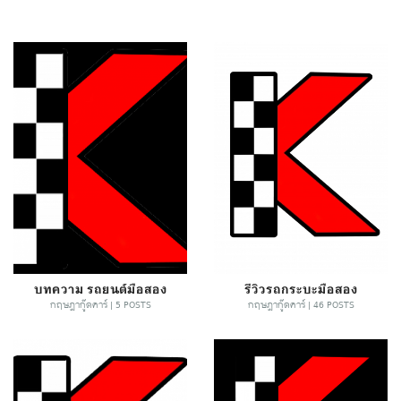
บทความ รถยนต์มือสอง
รีวิวรถกระบะมือสอง
กฤษฎากู๊ดคาร์ | 5 POSTS
กฤษฎากู๊ดคาร์ | 46 POSTS