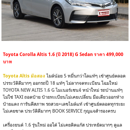
Toyota Corolla Altis 1.6 (ปี 2018) G Sedan ราคา 499,000
บาท
ไมล์น้อย 5 หมื่นกว่าโลแท้ๆ เข้าศูนย์ตลอด
Toyota Altis มือสอง
ปรระวัติดีมากๆ ออกรถปี 18 แท้ๆ ไม่ลากจดทะเบียน โฉมใหม่
TOYOTA NEW ALTIS 1.6 G ไมเนอร์เชนจ์ หน้าใหม่ รถบ้านแท้ๆ
ไม่ใช่ TAXI ถอดป้าย ป้ายทะเบียนไม่เคยเปลี่ยน มือเดียวออกห้าง
ป้ายแดง การันตีสภาพ รถสวย+เลขไมล์แท้ เข้าศูนย์ตลอดทุกระยะ
ไม่เคยขาด ประวัติดีมากๆ BOOK SERVICE กุญแจสำรองครบ
เครื่องยนต์ 1.6 รุ่นใหม่ ออโต้ ไม่เคยติดแก๊ส ประหยัดมากๆ ดูแล