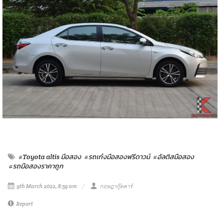
#Toyota altis มือสอง
#รถเก๋งมือสองฟรีดาวน์
#อัลติสมือสอง
#รถมือสองราคาถูก
9th March 2022, 8:59 am
กฤษฎากู๊ดคาร์
Report