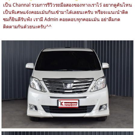
เป็น Channal รวมการรีวิวรถมือสองของทางเราไว้ อยากดูคันไหน
เป็นพิเศษแจ้งคอมเม้นกันเข้ามาได้เลยนะครับ หรือจะแนะนำติด
ชมก็ยินดีรับฟัง เรามี Admin คอยตอบทุกคอมเม้น อย่าลืมกด
ติดตามกันด้วยนะครับ^^