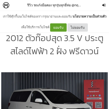
รีวิว รถเก๋งมือสอง ทุกรุ่นทุกยี่ห่อ @กฤษฎากู๊ดคาร์
–
กฤษฎากู
เราใช้คุ๊กกี้บนเว็บไซต์ของเรา กรุณาอ่านและยอมรับ
นโยบายความเป็นส่วนตัว
Toyota Alphard มือสอง ปี
เพื่อใช้บริการเว็บไซต์
ยอมรับ
ไม่ยอมรับ
2012 ตัวท๊อปสุด 3.5 V ประตู
สไลด์ไฟฟ้า 2 ฝั่ง ฟรีดาวน์