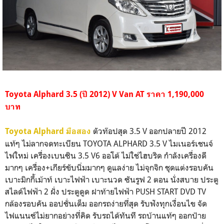
Toyota Alphard 3.5 (ปี 2012) V Van AT ราคา 1,190,000
บาท
ตัวท๊อปสุด 3.5 V ออกปลายปี 2012
Toyota Alphard มือสอง
แท้ๆ ไม่ลากจดทะเบียน TOYOTA ALPHARD 3.5 V ไมเนอร์เชนจ์
ไฟใหม่ เครื่องเบนซิน 3.5 V6 ออโต้ ไม่ใช่ไฮบริด กำลังเครื่องดี
มากๆ เครื่อง+เกียร์ขับนิ่มมากๆ ดูแลง่าย ไม่จุกจิก ชุดแต่งรอบคัน
เบาะมิกกี้เม้าท์ เบาะไฟฟ้า เบาะนวด ซันรูฟ 2 ตอน นั่งสบาย ประตู
สไลด์ไฟฟ้า 2 ฝั่ง ประตูดูด ฝาท้ายไฟฟ้า PUSH START DVD TV
กล้องรอบคัน ออปชั่นเต็ม ออกรถง่ายที่สุด รับฟังทุกเงื่อนไข จัด
ไฟแนนซ์ไม่ยากอย่างที่คิด รับรถได้ทันที รถบ้านแท้ๆ ออกป้าย