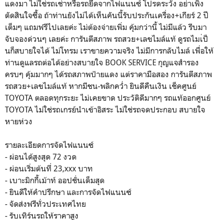
แดงมา ไม่ใช่รถเช่าหรือรถยึดจากไฟแนนซ์ โปรดระวัง อย่าเพิ่ง
ตัดสินใจซื้อ ถ้าท่านยังไม่ได้เห็นคันนี้รับประกันเครื่อง+เกียร์ 2 ปี
เต็มๆ แถมฟรีไปเลยค่ะ ไม่ต้องจ่ายเพิ่ม คุ้มกว่านี้ ไม่มีแล้ว รีบมา
จับจองด่วนๆ เลยค่ะ การันตีสภาพ รถสวย+เลขไมล์แท้ ดูรถไมเ่ป็
นก็สบายใจได้ ไม่โทรม เราขายความจริง ไม่มีการกลับไมล์ เพื่อให้
ท่านดูแลรถต่อได้อย่างสบายใจ BOOK SERVICE กุญแจสำรอง
ครบๆ คุ้มมากๆ ได้รถสภาพป้ายแดง แต่ราคามือสอง การันตีสภาพ
รถสวย+เลขไมล์แท้ หากมีชน-พลิกคว่ำ ยินดีคืนเงิน เช็คศูนย์
TOYOTA ตลอดทุกระยะ ไม่เคยขาด ประวัติดีมากๆ รถแท้ออกศูนย์
TOYOTA ไม่ใช่รถเกรย์นำเข้าอิสระ ไม่ใช่รถจดประกอบ สบายใจ
หายห่วง
รายละเอียดการจัดไฟแนนซ์
- ผ่อนได้สูงสุด 72 งวด
- ผ่อนเริ่มต้นที่ 23,xxx บาท
- เบาะมิกกี้เม้าท์ ออปชั่นเต็มสุด
- ยินดีให้คำปรึกษา และการจัดไฟแนนซ์
- จัดส่งฟรีทั่วประเทศไทย
- รับเทิร์นรถให้ราคาสูง