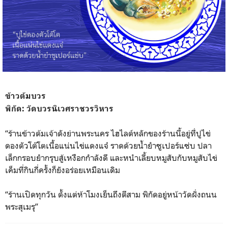
ข้าวต้มบวร
พิกัด: วัดบวรนิเวศราชวรวิหาร
“ร้านข้าวต้มเจ้าดังย่านพระ
นคร ไฮไลต์หลักของร้านนี้อยู่ที
่ปูไข่
ดองตัวโต๊โตเนื้อแน่น
ไข่แดงแจ๋ ราดด้วยน้ำยำซูเปอร์แซ่บ ปลา
เล็กกรอบยำกรุบสู้เหงือก
กำลังดี และหนำเลี้ยบหมูสับกับหมูสั
บไข่
เค็มที่กินกี่ครั้งก็ยั
งอร่อยเหมือนเดิม
“ร้านเปิดทุกวัน ตั้งแต่ห้าโมงเย็นถึงตีสาม พิกัดอยู่หน้าวัดฝั่งถนน
พระ
สุเมรุ”