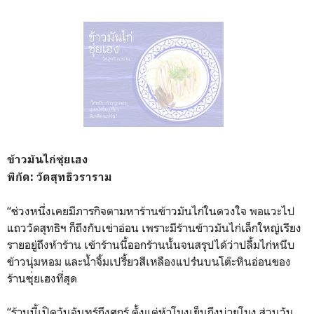
ข้าวมันไก่ซุ่ยเฮง
พิกัด: วัดสุทธิวราราม
“ช่วงหนึ่งเคยมีภารกิจตามหา
ร้านข้าวมันไก่ในดวงใจ พอแวะไป
แถววัดสุทธิฯ ก็ถึงกับเข่าอ่อน เพราะมีร้านข้าวมันไก่เล็กใ
หญ่เรียง
รายอยู่ถึงห้าร้าน เข้าร้านนี้ออกร้านนั้นจนสร
ุปได้ว่าปลื้มไก่หนึบ
ข้าวนุ่มหอม และน้ำจิ้มเปรี้ยวสีเหลืองแ
ปร๋นบนโต๊ะหินอ่อนของ
ร้านซุ
่ยเฮงที่สุด
“ร้านนี้เปิดวันจันทร์ถึงศุ
กร์ ตั้งแต่ห้าโมงเย็นถึงบ่ายโม
ง ส่วนวัน