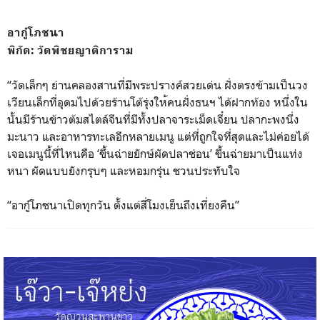
อากู๋โภชนา
พิกัด: วัดพิชยญาติการาม
“วัดเล็กๆ ย่านคลองสานที่มีพระปรางค์ส
วยเด่น ฝั่งตรงข้ามเป็นวง
เวียนเล็ก
ที่อุดมไปด้วยร้านโต้รุ่งให
้คนฝั่งธนฯ ได้ฝากท้อง หนึ่งใน
นั้นมีร้านข้าวต้มสไ
ตล์จีนที่มีทั้งปลาจาระเม็ด
เจี๋ยน ปลากะพงนึ่ง
มะนาว และอาหารทะเลอีกหลายเมนู แต่ที่ถูกใจที่สุดและไม่ค่อ
ยได้
เจอเมนูนี้ที่ไหนคือ ‘ขึ้นฉ่ายยักษ์ผัดปลาช่อน’ ขึ้นฉ่ายมาเป็นแท่ง
หนา ผัดแบบยังกรุบๆ และหอมกรุ่น ชวนประทับใจ
“อากู๋โภชนาเปิดทุกวัน ตั้งแต่สี่โมงเย็นถึงเที่ยง
คืน”