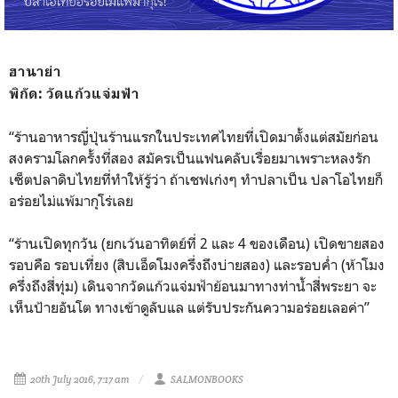
ฮานาย่า
พิกัด: วัดแก้วแจ่มฟ้า
“ร้านอาหารญี่ปุ่นร้านแรกใน
ประเทศไทยที่เปิดมาตั้งแต่ส
มัยก่อน
สงครามโลกครั้งที่สอ
ง สมัครเป็นแฟนคลับเรื่อยมาเพ
ราะหลงรัก
เซ็ตปลาดิบไทยที่ท
ำให้รู้ว่า ถ้าเชฟเก่งๆ ทำปลาเป็น ปลาโอไทยก็
อร่อยไม่แพ้มากุโ
ร่เลย
“ร้านเปิดทุกวัน (ยกเว้นอาทิตย์ที่ 2 และ 4 ของเดือน) เปิดขายสอง
รอบคือ รอบเที่ยง (สิบเอ็ดโมงครึ่งถึงบ่ายสอง
) และรอบค่ำ (ห้าโมง
ครึ่งถึงสี่ทุ่ม) เดินจากวัดแก้วแจ่มฟ้าย้อนม
าทางท่าน้ำสี่พระยา จะ
เห็นป้ายอันโต ทางเข้าดูลับแล แต่รับประกันความอร่อยเลอค่
า”
20th July 2016, 7:17 am
SALMONBOOKS