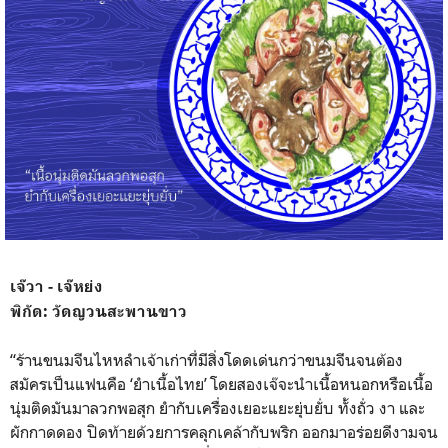
เจ๊วา - เจ๊หย่ง
พิกัด: วัดญวนสะพานขาว
“ร้านขนมจีนไหหลำเจ้าเก่าที
่มีสิ่งโดดเด่นกว่าขนมจีนจน
ต้อง
สมัครเป็นแฟนคือ ‘ยำเนื้อไทย’ โดยสองเจ๊จะนำเนื้อหนอกหรือ
เนื้อ
นุ่มติดมันมาลวกพอสุก ยำกับเครื่องเยอะแยะยุ่บยั่
บ ทั้งถั่ว งา และ
ผักกาดดอง ปิดท้ายด้วยการคลุกเคล้ากับ
พริก ออกมาอร่อยดีงามจน