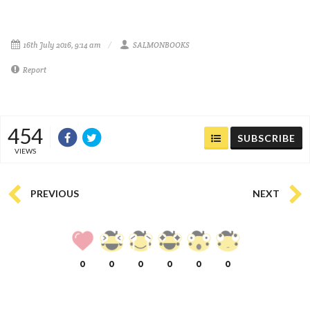
16th July 2016, 9:14 am
SALMONBOOKS
Report
454
SUBSCRIBE
VIEWS
PREVIOUS
NEXT
0
0
0
0
0
0