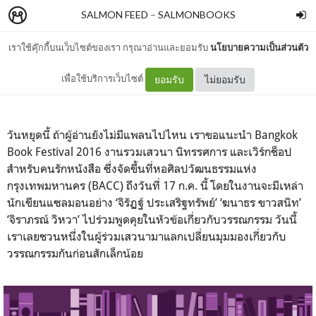
SALMON FEED
–
SALMONBOOKS
เราใช้คุ๊กกี้บนเว็บไซต์ของเรา กรุณาอ่านและยอมรับ
นโยบายความเป็นส่วนตัว
LITERATURE 101
เพื่อใช้บริการเว็บไซต์
ยอมรับ
ไม่ยอมรับ
วันหยุดนี้ ถ้าผู้อ่านยังไม่มีแพลนไปไหน เราขอแนะนำ Bangkok
Book Festival 2016 งานรวมเสวนา นิทรรศการ และเวิร์กช็อป
สำหรับคนรักหนังสือ ซึ่งจัดขึ้นที่หอศิลปวัฒนธรรมแห่ง
กรุงเทพมหานคร (BACC) ถึงวันที่ 17 ก.ค. นี้ โดยในงานจะมีเหล่า
นักเขียนแซลมอนอย่าง ‘จิรัฏฐ์ ประเสริฐทรัพย์’ ‘ฆนาธร ขาวสนิท’
‘จิราภรณ์ วิหวา’ ไปร่วมพูดคุยในหัวข้อเกี่ยวกับวรรณกรรม วันนี้
เราเลยชวนหนึ่งในผู้ร่วมเสวนามาแลกเปลี่ยนมุมมองเกี่ยวกับ
วรรณกรรมกันก่อนสักเล็กน้อย