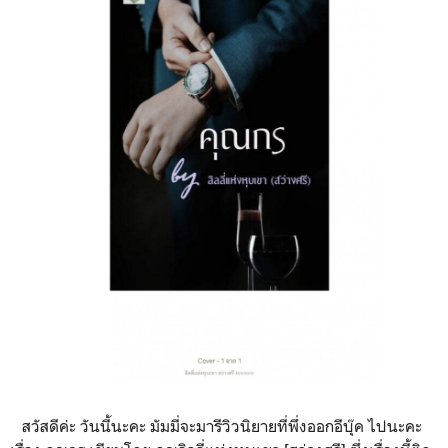
สวัสดีค่ะ วันนี้นะคะ มัมมี่จะมารีวิวนิยายที่พึ่งออกอีบุ๊ค ไปนะคะ