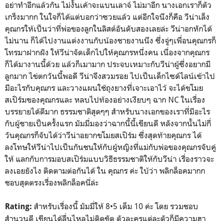
อย่าทำอีกแล้วกัน ไม่งั้นเค้าจะแบนเลาจ์ ไม่มาอีก นางเอกเราก็ตัว
เกร็งมากก ในใจก็ได้แต่บอกว่าซวยแล้ว แต่อีกใจนึงก็คือ วีน่าเล็ง
คุณกรให้เป็นว่าที่พ่อของลูกในลิสต์อันดับสองเลยล่ะ วีน่าอกหักได้
ไม่นาน ก็ได้ไปงานแต่งงานกับน้องชายงานนึง ซึ่งจู่ๆเพื่อนคุณกรก็
โทรมาฝากฝัง ให้วีน่าจัดเด็กไปให้คุณกรหนึ่งคน เนื่องจากคุณกร
ก็ได้มางานนี้ด้วย แล้วก็เมามาก ประจบเหมาะกับวีน่าผู้ซึ่งอยากมี
ลูกมาก ไข่ตกวันนี้พอดี วีน่าจึงสวมรอย ไปเป็นเด็กไซด์ไลน์เข้าไป
มีอะไรกับคุณกร และวางแผนใช้ถุงยางที่เจาะเอาไว้ จะได้ขโมย
สเปิร์มของคุณกรและ หลบไปท้องอย่างเงียบๆ ฉาก NC ในเรื่อง
บรรยายได้ดีมาก ธรรมชาติสุดๆๆ สำหรับนางเอกของเราที่มีอะไร
กับผู้ชายเป็นครั้งแรก มัมมี่มองว่าฉากนี้นี้เขียนดี หลังจากนั้นไม่กี่
วันคุณกรก็จับได้ว่าวีน่าอยากขโมยสเปิร์ม ซึ่งสุดท้ายคุณกร ได้
ลงโทษให้วีน่าไปเป็นกันชนให้กับผู้หญิงที่แม่กับพ่อของคุณกรจับคู่
ให้ แลกกับการมอบสเปิร์มแบบวิธีธรรมชาติให้กับวีน่า เรื่องราวจะ
ลงเอยยังไง ติดตามต่อกันได้ ใน คุณกร ค่ะ ใบ้ว่า พลิกล็อคมากก
ชอบสุดตรงเรื่องพลิกล็อคนี่ล่ะ
สำหรับเรื่องนี้ มัมมี่ให้ 8•5 เต็ม 10 ค่ะ โดย รวมชอบ
Rating:
สำนวนดี เขียนได้ลื่นไหลไม่ติดขัด ตัวละครแต่ละตัวก็มีความฮา