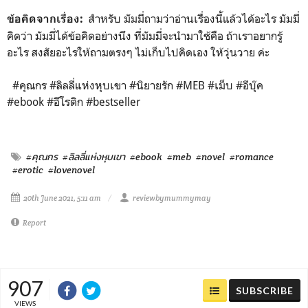
สำหรับ มัมมี่ถามว่าอ่านเรื่องนี้แล้วได้อะไร มัมมี่
ข้อคิดจากเรื่อง:
คิดว่า มัมมี่ได้ข้อคิดอย่างนึง ที่มัมมี่จะนำมาใช้คือ ถ้าเราอยากรู้
อะไร สงสัยอะไรให้ถามตรงๆ ไม่เก็บไปคิดเอง ให้วุ่นวาย ค่ะ
#คุณกร
#ลิลลี่แห่งหุบเขา
#นิยายรัก
#MEB
#เม็บ
#อีบุ๊ค
#ebook
#อีโรติก
#bestseller
#คุณกร
#ลิลลี่แห่งหุบเขา
#ebook
#meb
#novel
#romance
#erotic
#lovenovel
20th June 2021, 5:11 am
reviewbymummymay
Report
907
SUBSCRIBE
VIEWS