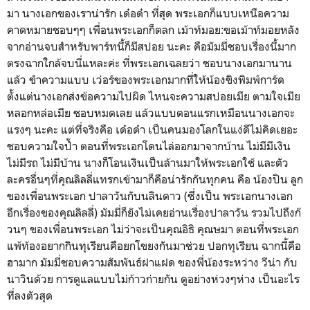
มา นางเอกของเราน่ารัก เด๋อด๋า ที่สุด พระเอกก็แบบเหนือความ
คาดหมายชอบๆๆ เพื่อนพระเอกก็ตลก เม้าท์มอย:ขอเม้าท์มอยหลัง
จากอ่านจบสำหรับพาร์ทนี้ก็มีสปอย นะคะ คือมัมมี่ชอบเรื่องนี้มาก
ตรงฉากใกล้จบนี่แหละค่ะ ที่พระเอกเฉลยว่า ชอบนางเอกมานาน
แล้ว ขำความแบบ เว่อร์ของพระเอกมากที่ให้น้องขิงพิมพ์การ์ด
ตั้งแต่นางเอกส่งข้อความไปผิด ไหนจะความสปอยเมีย ตามใจเมีย
หลอกหล่อเมีย ชอบหมดเลย แล้วแบบตอนแรกเหมือนนางเอกจะ
แรงๆ นะคะ แต่ที่จริงคือ เด๋อด๋า เป็นคนมองโลกในแง่ดีไม่คิดเยอะ
ชอบความใจป้ำ ตอนที่พระเอกโดนไล่ออกมาจากบ้าน ไม่มีมีเงิน
ไม่มีรถ ไม่มีบ้าน นางก็โอนเงินเป็นล้านมาให้พระเอกใช้ และตัว
ละครอื่นๆที่คุณลิลลี่แทรกเข้ามาก็คือน่ารักกันทุกคน คือ น้องปิน ลูก
ของเพื่อนพระเอก ปาลาวันกับนลินดาว (ซึ่งเป็น พระเอกนางเอก
อีกเรื่องของคุณลิลลี่) มัมมี่ก็ยังไม่เคยอ่านเรื่องปาลาวัน รวมไปถึงก๊
วนๆ ของเพื่อนพระเอก ไม่ว่าจะเป็นคุณอิธิ คุณษมา ตอนที่พระเอก
แพ้ท้องอยากกินทุเรียนคือยกโขยงกันมาช่วย ปอกทุเรียน ฉากนี้คือ
ฮามาก มัมมี่ชอบความสัมพันธ์ฝาแฝด ของพี่น้องระหว่าง วีน่า กับ
นาวินด้วย การดูแลแบบไม่ก้าวก่ายกัน ดูอย่างห่วงๆห่าง เป็นอะไร
ที่ลงตัวสุด