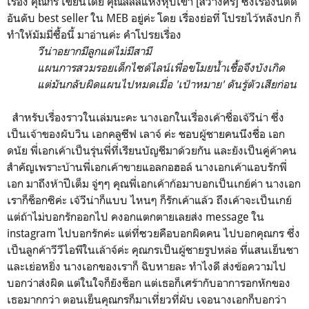
เรื่อง คุณกร เขียนโดย คุณลิลลี่แห่งหุบเขา [สว่างศรี] ซึ่งเรื่องนี้ติด
อันดับ best seller ใน MEB อยู่ค่ะ โดย เรื่องย่อที่ โปรยไว้หลังปก ก็
ทำให้มัมมี่ซื้อนี้ มาอ่านค่ะ คำโปรยเรื่อง
วีน่าอยากมีลูกแต่ไม่มีสามี
แผนการสวมรอยเด็กไซด์ไลน์เพื่อขโมยน้ำเชื้อจึงบังเกิด
แต่มันกลับผิดแผนไปหมดเมื่อ 'เป้าหมาย' ดันรู้ตัวเสียก่อน
สำหรับเรื่องราวในเล่มนะคะ นางเอกในเรื่องเค้าชื่อเจ้วีน่า ซึ่ง
เป็นเจ้าของผับวิน เอกคลูซีฟ เลาจ์ ค่ะ ชอบผู้ชายคนนึงชื่อ เอก
ดนัย พี่เอกเค้าเป็นรุ่นพี่ที่เรียนบัญชีมาด้วยกัน และยังเป็นคู่ค้าคน
สำคัญเพราะบ้านพี่เอกเค้าขายแอลกอฮอล์ นางเอกเค้าแอบรักพี่
เอก มาถึงห้าปีเต็ม จู่ๆๆ คุณพี่เอกเค้าก้อมาบอกเป็นเกย์ค่า นางเอก
เราก็ช็อกซิค่ะ เจ้วีน่าก็แบบ ไหนๆ ก็รักเค้าแล้ว ถึงเค้าจะเป็นเกย์
แต่ถ้าไม่บอกรักออกไป คงอกแตกตายเลยส่ง message ใน
instagram ไปบอกรักค่ะ แต่ที่ซวยคือบอกผิดคน ไปบอกคุณกร ซึ่ง
เป็นลูกค้าวีวีไอพีในเล้าจ์ค่ะ คุณกรเป็นผู้ชายรูปหล่อ ที่แสนเย็นชา
และเย่อหยิ่ง นางเอกของเราก็ ฉิบหายละ ทำไงดี ส่งข้อความไป
บอกว่าส่งผิด แต่ในใจก็ยังช็อก แต่เธอก็เศร้ากับอาการอกหักของ
เธอมากกว่า ตอนเย็นคุณกรก็มาเที่ยวที่ผับ เจอนางเอกก็บอกว่า