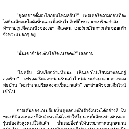
“คุณอยากดื่มอะไรก่อนไหมครับ?” เฟรเดอริคถามก่อนที่จะ
ได้ยินเสียงเฮโลดังขึ้นและเมื่อหันไปอีกทีก็พบว่าเกเบรียลกำลัง
ท้าทายรุ่นพี่คนหนึ่งของเขา ดีแคลน เมอร์เรย์ในการเต้นซอยเท้า
จังหวะแปลกๆ อยู่
“นั่นเขากำลังเต้นไอริชเหรอคะ?” เธอถาม
“ไม่ครับ มันเรียกว่าแท็ปน่ะ เห็นเขาไปเรียนมาตอนอยู่
อเมริกา” เฟรเดอริคตอบก่อนรับแก้วไวน์สองแก้วมาจากถาดของ
พ่อบ้าน “ผมว่าเกเบรียลคงจะเริ่มเมาแล้ว” เขาส่ายหัวขณะดื่มไวน์
เข้าไป
การเต้นของเกเบรียลนั้นดูตลกแต่ก็เร้าจังหวะได้อย่างดี ใน
ขณะที่ดีแคลนเองก็จับจังหวะได้ไวทำให้ไม่นานก็เลียนท่าเต้นของ
รุ่นน้องตัวสูงคนนี้ได้แล้ว นั่นเลยยิ่งทำให้บรรยากาศสนุกสนาน