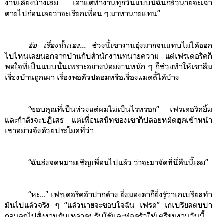
งานเลี้ยงบ้างเลย เอาแต่ทำงานทุกวันแบบนี้ฉันกลัวนายจะเฉา
ตายไปก่อนเลยว่าจะเรียกเพื่อน ๆ มาหานายแทน”
อ้อ เรื่องนั้นเอง...
ช่วงนี้เขางานยุ่งมากจนแทบไม่ได้ออก
ไปไหนเลยนอกจากบ้านกับสำนักงานทนายความ แต่เฟรเดอริคก็
พอใจที่เป็นแบบนั้นเพราะอย่างน้อยงานหนัก ๆ ก็ช่วยทำให้เขาลืม
เรื่องบ้านถูกเผา เรื่องพ่อตัวปลอมหรือเรื่องแมดดี้ได้บ้าง
“ขอบคุณที่เป็นห่วงแต่ผมไม่เป็นไรหรอก” เฟรเดอริคยิ้ม
และกำลังจะปฎิเสธ แต่เพื่อนสนิทของเขาก็ปล่อยหมัดฮุคเข้าหน้า
เขาอย่างจังด้วยประโยคที่ว่า
“ฉันส่งจดหมายเชิญเพื่อนไปแล้ว ว่าจะมาจัดที่นี่คืนนี้เลย”
“หะ...” เฟรเดอริคอ้าปากค้าง ยิ่งมองตาก็ยิ่งรู้ว่าเกเบรียลทำ
มันไปแล้วจริง ๆ “แล้วนายจะขอบใจฉัน เฟรด” เกเบรียลตบบ่า
ก่อนลุกไปสั่งงานกับเหล่าคนรับใช้และพ่อครัวให้เตรียมงานวันนี้