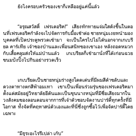
ยังไงครอบครัวของเขาก็เหลืออยู่แค่นี้แล้ว
“อรุณสวัสดิ์ เฟรเดอริค!” เสียงทักทายแจ่มใสดังขึ้นในตอ
นที่เฟรเดอริคกำลังจะไปจัดการกับมื้อเช้าต่อ ชายหนุ่มเงยหน้ามอง
บุคคลที่เปิดประตูพรวดเข้ามา จะเป็นใครไปไม่ได้นอกจากเกเบรี
ยล คาร์เทีย เจ้าของบ้านและเพื่อนสนิทของเขาเอง หลังถอดหมวก
กับเสื้อคลุมส่งให้แม่บ้านแล้ว เกเบรียลก็เข้ามานั่งที่โต๊ะก่อนฉวย
ขนมปังปิ้งไปกินอย่างรวดเร็ว
เกเบรียลเป็นชายหนุ่มร่างสูงโดดเด่นที่มีผมสีดำขลับและ
ดวงตาหางตกสีฟ้าอมเทา เขาเป็นเพื่อนร่วมรุ่นของเฟรเดอริคมา
ตั้งแต่สมัยอยู่วิทยาลัยอีตันและเป็นขุนนางหนุ่มที่มีชื่อเสียงมากใน
วงสังคมของลอนดอนจากการที่เจ้าตัวชอบจัดงานปาร์ตี้ทุกครั้งที่มี
โอกาส ทั้งจัดที่คฤหาสน์ตัวเองและที่นี่ซึ่งถูกซื้อไว้เพื่อจัดปาร์ตี้โดย
เฉพาะ
“มีธุระอะไรรึเปล่า เก๊บ”