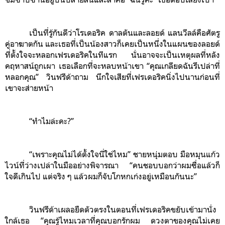
เป็นที่รู้กันดีว่าโรเดอริค ดาลตันและลอยด์ แลนวีลล์คือศัตรู
คู่อาฆาตกัน และเธอที่เป็นน้องสาวก็เคยเป็นหนึ่งในแผนของลอยด์
ที่ตั้งใจจะหลอกเฟรเดอริคในทีแรก นั่นอาจจะเป็นเหตุผลที่หลัง
คฤหาสน์ถูกเผา เธอเลือกที่จะหลบหน้าเขา “คุณเกลียดฉันรึเปล่าที่
หลอกคุณ” วินฟรีด้าถาม นึกใจเสียที่เฟรเดอริคนิ่งไปนานก่อนที่
เขาจะส่ายหน้า
“ทำไมล่ะคะ?”
“เพราะคุณไม่ได้ตั้งใจนี่ใช่ไหม” ชายหนุ่มตอบ มือหมุนแก้ว
ไวน์ที่ว่างเปล่าในมืออย่างพิจารณา “คนชอบบอกว่าผมซื่อแล้วก็
ใจดีเกินไป แต่จริง ๆ แล้วผมก็จับโกหกเก่งอยู่เหมือนกันนะ”
วินฟรีด้าเผลอยืดตัวตรงในตอนที่เฟรเดอริคขยับเข้ามานั่ง
ใกล้เธอ “คุณรู้ไหมเวลาที่คุณบอกรักผม ดวงตาของคุณไม่เคย