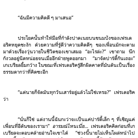
“ฉันมีความคิดดี ๆ มาเสนอ”
ประโยคนั้นทำให้มือที่กำลังปาดเนยบนขนมปังของเฟรเด
อริคหยุดชะงัก ด้วยความที่รู้ดีว่า
ความคิดดีๆ
ของเพื่อนมักจะตาม
มาด้วยเรื่องวุ่นวายในชีวิตของเขาเสมอ “อะไรล่ะ?” เขาถาม นึก
กังวลอยู่นิดหน่อยจนเมื่ออีกฝ่ายพูดออกมา “มาจัดปาร์ตี้กันเถอะ”
เกเบรียลยิ้มกว้าง ในขณะที่เฟรเดอริครู้สึกผิดคาดที่มันดันเป็นเรื่อง
ธรรมดากว่าที่คิดซะอีก
“แต่นายก็จัดมันทุกวันเสาร์อยู่แล้วไม่ใช่เหรอ?” เฟรเดอริค
ว่า
“นั่นก็ใช่ แต่งานนี้ฉันกะว่าจะเป็นแค่ปาร์ตี้เล็ก ๆ ที่เชิญแค่
เพื่อนที่อีตันของเรามา”
อารมณ์ไหนเนี่ย...
เฟรเดอริคคิดก่อนที่เก
เบรียลจะตอบคล้ายอ่านใจเขาได้ “ช่วงนี้นายไม่เห็นโผล่หน้าไป