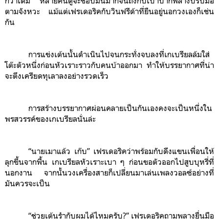
กว่าเดิม หลายคนดูจะชอบมันมากจนถึงกับเป่าปากพลางปรบมือ
ตามจังหวะ แม้แต่เฟรเดอริคกับวินฟรีด้าที่ยืนอยู่นอกวงเองก็เช่น
กัน
การแข่งเต้นนั้นดำเนินไปจนกระทั่งจบลงที่เกเบรียลล้มใส่
โต๊ะตัวหนึ่งก่อนหัวเราะราวกับคนบ้าออกมา ทำให้บรรยากาศที่น่า
จะตึงเครียดทุเลาลงอย่างรวดเร็ว
การสร้างบรรยากาศผ่อนคลายเป็นกันเองคงจะเป็นหนึ่งใน
พรสวรรค์ของเกเบรียลนั่นล่ะ
“นายเมาแล้ว เก๊บ” เฟรเดอริคว่าพร้อมกับดึงแขนเพื่อนให้
ลุกขึ้นจากพื้น เกเบรียลหัวเราะเบา ๆ ก่อนขอตัวออกไปสูบบุหรี่ที่
นอกงาน จากนั้นวงเครื่องสายก็เปลี่ยนมาเล่นเพลงวอลซ์อย่างที่
มันควรจะเป็น
“ช่วยเต้นรำกับผมได้ไหมครับ?” เฟรเดอริคถามพลางยื่นมือ