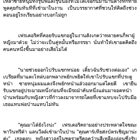
เหล่าชายหนุ่มทั้งรุ่นพี่และรุ่นน้องที่ไม่ได้เจอกันมานานต่างทักทาย
พูดคุยกันทันทีที่เข้ามาในงาน เป็นบรรยากาศที่ชวนให้คิดถึงช่วง
ตอนอยู่โรงเรียนอย่างบอกไม่ถูก
เฟรเดอริคที่คอยรับแขกอยู่ในงานสังเกตว่าหลายคนก็พาผู้
หญิงมาด้วย ไม่ว่าจะเป็นคู่หมั้นหรือภรรยา นั่นทำให้เขาอดคิดถึง
คนคนหนึ่งขึ้นมาอย่างเสียไม่ได้
“นายช่วยออกไปรับแขกหน่อย เดี๋ยวฉันรับช่วงต่อเอง” เก
เบรียลที่มาแตะไหล่บอกพลางพยักเพยิดให้เขาไปรับแขกที่ประตู
หน้า ชายหนุ่มผมแดงจึงพยักหน้าแล้วออกมาแต่โดยดี เขายืน
รับแขกอยู่ประมาณหนึ่งก่อนที่จะมีรถม้าคันหนึ่งแล่นมาจอดหน้า
บ้านพร้อมกับหญิงสาวที่ก้าวลงมาจากรถโดยที่เขาแทบจะไปรับมือ
เธอแทนพ่อบ้านแทบไม่ทัน
“คุณมาได้ยังไงน่ะ” เฟรเดอริคถามอย่างประหลาดใจขณะ
พาวินฟรีด้า แลนวีลล์เข้ามาในบ้าน “คุณคาร์เทียส่งบัตรเชิญมาน่ะ
ค่ะ” เธอตอบ หญิงสาวอยู่ในชุดราตรีคอคว้านสีเหลืองอ่อนซึ่งรับ