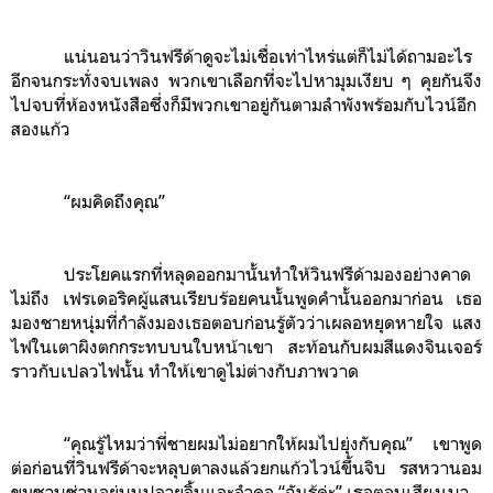
แน่นอนว่าวินฟรีด้าดูจะไม่เชื่อเท่าไหร่แต่ก็ไม่ได้ถามอะไร
อีกจนกระทั่งจบเพลง พวกเขาเลือกที่จะไปหามุมเงียบ ๆ คุยกันจึง
ไปจบที่ห้องหนังสือซึ่งก็มีพวกเขาอยู่กันตามลำพังพร้อมกับไวน์อีก
สองแก้ว
“ผมคิดถึงคุณ”
ประโยคแรกที่หลุดออกมานั้นทำให้วินฟรีด้ามองอย่างคาด
ไม่ถึง เฟรเดอริคผู้แสนเรียบร้อยคนนั้นพูดคำนั้นออกมาก่อน เธอ
มองชายหนุ่มที่กำลังมองเธอตอบก่อนรู้ตัวว่าเผลอหยุดหายใจ แสง
ไฟในเตาผิงตกกระทบบนใบหน้าเขา สะท้อนกับผมสีแดงจินเจอร์
ราวกับเปลวไฟนั้น ทำให้เขาดูไม่ต่างกับภาพวาด
“คุณรู้ไหมว่าพี่ชายผมไม่อยากให้ผมไปยุ่งกับคุณ” เขาพูด
ต่อก่อนที่วินฟรีด้าจะหลุบตาลงแล้วยกแก้วไวน์ขึ้นจิบ รสหวานอม
ขมซาบซ่านอยู่บนปลายลิ้นและลำคอ “ฉันรู้ค่ะ” เธอตอบเสียงเบา