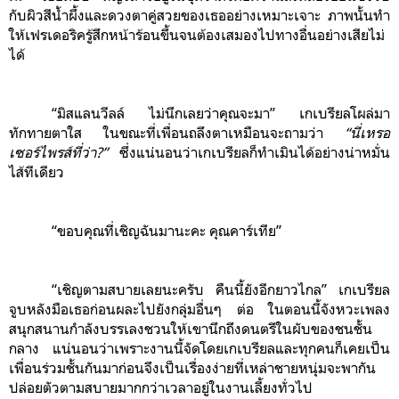
กับผิวสีน้ำผึ้งและดวงตาคู่สวยของเธออย่างเหมาะเจาะ ภาพนั้นทำ
ให้เฟรเดอริครู้สึกหน้าร้อนขึ้นจนต้องเสมองไปทางอื่นอย่างเสียไม่
ได้
“มิสแลนวีลล์ ไม่นึกเลยว่าคุณจะมา” เกเบรียลโผล่มา
ทักทายตาใส ในขณะที่เพื่อนถลึงตาเหมือนจะถามว่า
“
นี่เหรอ
เซอร์ไพรส์ที่ว่า?”
ซึ่งแน่นอนว่าเกเบรียลก็ทำเมินได้อย่างน่าหมั่น
ไส้ทีเดียว
“ขอบคุณที่เชิญฉันมานะคะ คุณคาร์เทีย”
“เชิญตามสบายเลยนะครับ คืนนี้ยังอีกยาวไกล” เกเบรียล
จูบหลังมือเธอก่อนผละไปยังกลุ่มอื่นๆ ต่อ ในตอนนี้จังหวะเพลง
สนุกสนานกำลังบรรเลงชวนให้เขานึกถึงดนตรีในผับของชนชั้น
กลาง แน่นอนว่าเพราะงานนี้จัดโดยเกเบรียลและทุกคนก็เคยเป็น
เพื่อนร่วมชั้นกันมาก่อนจึงเป็นเรื่องง่ายที่เหล่าชายหนุ่มจะพากัน
ปล่อยตัวตามสบายมากกว่าเวลาอยู่ในงานเลี้ยงทั่วไป