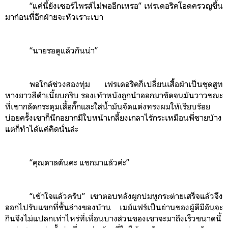
“แค่นี้ยังเซอร์ไพรส์ไม่พออีกเหรอ” เฟรเดอริคโอดครวญขึ้น
มาก่อนที่อีกฝ่ายจะหัวเราะเบา
“นายรอดูแล้วกันน่า”
พอใกล้ช่วงสองทุ่ม เฟรเดอริคก็เปลี่ยนเสื้อผ้าเป็นชุดสูท
หางยาวสีดำเนี้ยบกริบ รองเท้าหนังถูกนำออกมาขัดจนมันวาวขณะ
ที่เขากลัดกระดุมเสื้อกั๊กและใส่น้ำมันจัดแต่งทรงผมให้เรียบร้อย
บ่อยครั้งเขาก็นึกอยากมีใบหน้าเกลี้ยงเกลาไร้กระเหมือนพี่ชายบ้าง
แต่ก็ทำได้แค่คิดนั่นล่ะ
“คุณดาลตันคะ แขกมาแล้วค่ะ”
“เข้าใจแล้วครับ” เขาตอบหลังผูกปมหูกระต่ายเสร็จแล้วจึง
ออกไปรับแขกที่ชั้นล่างของบ้าน เมย์แฟร์เป็นย่านของผู้ดีมีอันจะ
กินจึงไม่แปลกเท่าไหร่ที่เพื่อนบางส่วนของเขาจะมาถึงเร็วขนาดนี้