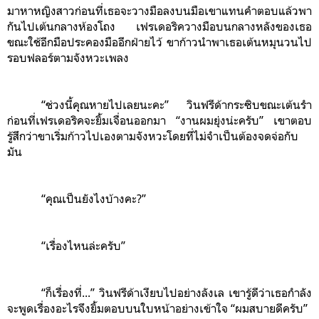
มาหาหญิงสาวก่อนที่เธอจะวางมือลงบนมือเขาแทนคำตอบแล้วพา
กันไปเต้นกลางห้องโถง เฟรเดอริควางมือบนกลางหลังของเธอ
ขณะใช้อีกมือประคองมืออีกฝ่ายไว้ ขาก้าวนำพาเธอเต้นหมุนวนไป
รอบฟลอร์ตามจังหวะเพลง
“ช่วงนี้คุณหายไปเลยนะคะ” วินฟรีด้ากระซิบขณะเต้นรำ
ก่อนที่เฟรเดอริคจะยิ้มเจื่อนออกมา “งานผมยุ่งน่ะครับ” เขาตอบ
รู้สึกว่าขาเริ่มก้าวไปเองตามจังหวะโดยที่ไม่จำเป็นต้องจดจ่อกับ
มัน
“คุณเป็นยังไงบ้างคะ?”
“เรื่องไหนล่ะครับ”
“ก็เรื่องที่...” วินฟรีด้าเงียบไปอย่างลังเล เขารู้ดีว่าเธอกำลัง
จะพูดเรื่องอะไรจึงยิ้มตอบบนใบหน้าอย่างเข้าใจ “ผมสบายดีครับ”