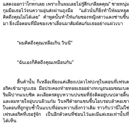
แสดงออกว่าโกหกเลย เพราะงั้นผมเลยไม่รู้สึกเกลียดคุณ” ชายหนุ่ม
กุมมือเธอไว้จนความอุ่นส่งผ่านถุงมือ “แล้วนั่นก็ยิ่งทำให้ผมหยุด
คิดถึงคุณไม่ได้เลย” คำพูดนั้นทำให้แก้มของหญิงสาวแดงซ่านขึ้น
มา ยิ่งเมื่อตอนที่มือของเขาเลื่อนมาสัมผัสแก้มเธออย่างแผ่วเบา
“ผมคิดถึงคุณเหลือเกิน วินนี”
“ฉันเองก็คิดถึงคุณเหมือนกัน”
สิ้นคำนั้น ก็เหลือเพียงแค่เสียงเปลวไฟปะทุในตอนที่เฟรเด
อริคเข้ามาจูบเธอ มือประคองท้ายทอยเธออย่างทะนุถนอมขณะบด
ริมฝีปากแนบชิด ละเลียดรสจูบหวานปนขมที่ยังติดอยู่บนปลายลิ้น
และลมหายใจอุ่นบนผิวแก้ม วินฟรีด้ายกแขนขึ้นโอบรอบลำคอเขา
ในตอนที่ถูกจูบซ้ำในแบบที่อ่อนหวานยิ่งกว่าเดิม ราวกับว่านี่ไม่ใช่
เฟรเดอริคที่เธอรู้จัก เป็นอีกตัวตนที่ซ่อนไว้และมีแต่เธอเท่านั้นที่
ได้เห็น