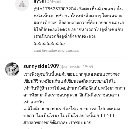
ilysm
(@ilysm)
@fb1795257887204
จริงค่ะ เห็นด้วยเลยว่าใน
หนังเห็นภาพชัดกว่าในหนังสือมากๆ โดยเฉพาะ
สถานที่ต่างๆ คือสวยงามกว่าที่คิดมากกกก และเอ
ลิโอก็จับต้องได้ด้วย อยากหาเวลาไปดูซ้ำเช่นกัน
เราเป็นพวกยิ่งดูซ้ำยิ่งชอบซะด้วย
555555555555
22nd December 2017, 12:04 am
sunnyside1909
(@sunnyside1909)
เราเพิ่งดูจบวันนี้เลยค่ะ ชอบมากๆเลย ตอนแรกว่าจะ
เขียนรีิวิวเหมือนกันแต่เขียนเองก็คงบรรยายได้ไม่
เท่ากับที่รู้สึก เราไม่เคยอ่านหนังสือ อินกับหนังมากกกก
ฉากที่ยกมาคือเราชอบทุกฉาก อีกนิดคือเราชอบฉาก
เท้าแตะกัน
เอลิโอดีมากกก พาเราร้องไห้ อยากจะเข้าไปกอดน้อง
บอกว่าไม่เป็นไรนะ ไม่เป็นไร อย่างนี้เลย TT^TT
สายตาของพ่อก็ดีมากค่ะ เราชอบมาก