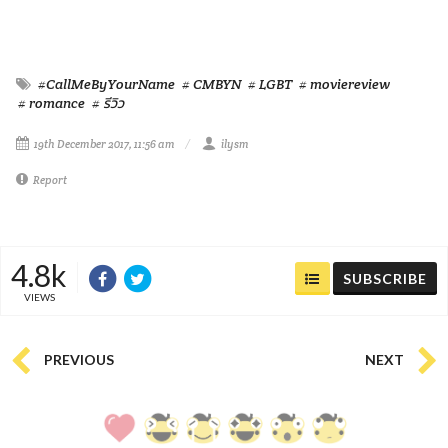
#CallMeByYourName
# CMBYN
# LGBT
# moviereview
# romance
# รีวิว
19th December 2017, 11:56 am
ilysm
Report
4.8k
SUBSCRIBE
VIEWS
PREVIOUS
NEXT