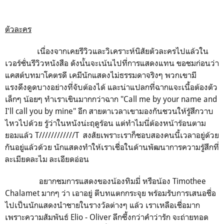
ตัวละคร
เนื่องจากเคยรีวิวและวิเคราะห์นิสัยตัวละครไปแล้วใน
เวอร์ชั่นรีวิวหนังสือ ดังน้้นจะเน้นไปที่การแสดงแทน ขอชมก่อนว่า
แคสต์บทมาโคตรดี เคมีนักแสดงไม่ธรรมดาจริงๆ พวกเขามี
แรงดึงดูดบางอย่างที่จับต้องได้ และน่าแปลกที่ฉากแจะเนื้อต้องตัว
เล็กๆ น้อยๆ ทำเราเขินมากกว่าฉาก "Call me by your name and
I'll call you by mine" อีก สายตาเวลาเขามองกันชวนให้รู้สึกวาบ
ไหวไปด้วย รู้ว่าในหนังน่ะฤดูร้อน แต่ทำไมนี่ต้องหน้าร้อนตาม
ยอมแล้ว T////////////T สงสัยเพราะเราก็ชอบสองคนนี้เวลาอยู่ด้วย
กันอยู่แล้วด้วย นักแสดงทำให้เราเชื่อในด้านพัฒนาการความรู้สึกที่
ละเมียดละไม ละเอียดอ่อน
อยากชมการแสดงของน้องทิมมี่ หรือน้อง Timothee
Chalamet มากๆ ว่า เอาอยู่ ตีบทแตกกระจุย พร้อมรับการเสนอชื่อ
ไปเป็นนักแสดงนำชายในรางวัลต่างๆ แล้ว เราเหลือเชื่อมาก
เพราะความสัมพันธ์ Elio - Oliver ลึกซึ้งกว่าคำว่ารัก จะถ่ายทอด