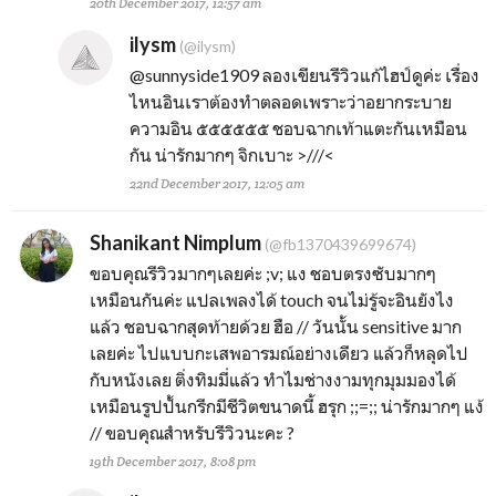
20th December 2017, 12:57 am
ilysm
(@ilysm)
@sunnyside1909
ลองเขียนรีวิวแก้ไฮป์ดูค่ะ เรื่อง
ไหนอินเราต้องทำตลอดเพราะว่าอยากระบาย
ความอิน ๕๕๕๕๕๕ ชอบฉากเท้าแตะกันเหมือน
กัน น่ารักมากๆ จิกเบาะ >///<
22nd December 2017, 12:05 am
Shanikant Nimplum
(@fb1370439699674)
ขอบคุณรีวิวมากๆเลยค่ะ ;v; แง ชอบตรงซับมากๆ
เหมือนกันค่ะ แปลเพลงได้ touch จนไม่รู้จะอินยังไง
แล้ว ชอบฉากสุดท้ายด้วย ฮือ // วันนั้น sensitive มาก
เลยค่ะ ไปแบบกะเสพอารมณ์อย่างเดียว แล้วก็หลุดไป
กับหนังเลย ติ่งทิมมี่แล้ว ทำไมช่างงามทุกมุมมองได้
เหมือนรูปปั้นกรีกมีชีวิตขนาดนี้ ฮรุก ;;=;; น่ารักมากๆ แง้
// ขอบคุณสำหรับรีวิวนะคะ ?
19th December 2017, 8:08 pm