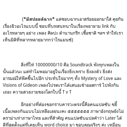
(
แต่ชอบฉากเอาสร้อยออกมาใส่ คุยกัน
*มีสปอยล์ฉาก*
เรื่องยิวอะไรแบบนี้ ชอบที่บทสนทนาในเรื่องพยายาม link กับ
อะไรหลายๆ อย่าง เพลง ศิลปะ ตำนานกรีก เชื้อชาติ ฯลฯ ทำให้เรา
เห็นมิติที่หลากหลายมากกว่าโรแมนซ์)
สิ่งที่ให้ 10000000/10 คือ Soundtrack ฟังทุกเพลงใน
นั้นแล้วนะ แต่ทำไมพอมาอยู่ในเรื่องยิ่งเพราะ ยิ่งลงตัว ยิ่งส่ง
อารมณ์ให้พีคขึ้นไปอีก ประทับใจมากๆ ทั้ง Mystery of Love และ
Visions of Gideon เพลงโปรดเราได้เสนอเข้าออสการ์ ไปฟังกัน
เถอะ ความสวยงามของโลกใบนี้ T v T
อีกอย่างที่ต้องขอกราบคารวะตรงนี้คือคนแปลซับ ขยี้
เนื้อเพลงกันแบบไม่เหลือเลยนะคะ ๕๕๕๕๕๕๕ ภาษาอังกฤษยังไม่
ดราม่าเท่าภาษาไทย และที่สำคัญ คนแปลซับแปลคำว่า Later ได้
ดีที่สุดตั้งแต่ที่เคยเห็น word choice มา ขอบคุณจริงๆ ค่ะ เหมือน