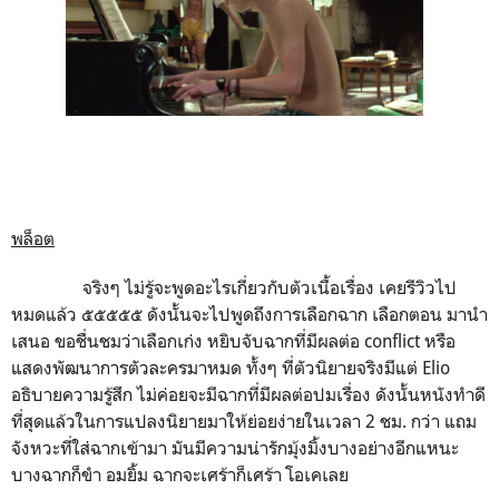
พล็อต
จริงๆ ไม่รู้จะพูดอะไรเกี่ยวกับตัวเนื้อเรื่อง เคยรีวิวไป
หมดแล้ว ๕๕๕๕๕ ดังนั้นจะไปพูดถึงการเลือกฉาก เลือกตอน มานำ
เสนอ ขอชื่นชมว่าเลือกเก่ง หยิบจับฉากที่มีผลต่อ conflict หรือ
แสดงพัฒนาการตัวละครมาหมด ทั้งๆ ที่ตัวนิยายจริงมีแต่ Elio
อธิบายความรู้สึก ไม่ค่อยจะมีฉากที่มีผลต่อปมเรื่อง ดังนั้นหนังทำดี
ที่สุดแล้วในการแปลงนิยายมาให้ย่อยง่ายในเวลา 2 ชม. กว่า แถม
จังหวะที่ใส่ฉากเข้ามา มันมีความน่ารักมุ้งมิ้งบางอย่างอีกแหนะ
บางฉากก็ขำ อมยิ้ม ฉากจะเศร้าก็เศร้า โอเคเลย