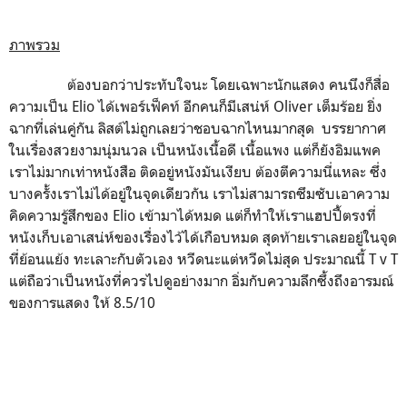
ภาพรวม
ต้องบอกว่าประทับใจนะ โดยเฉพาะนักแสดง คนนึงก็สื่อ
ความเป็น Elio ได้เพอร์เฟ็คท์ อีกคนก็มีเสน่ห์ Oliver เต็มร้อย ยิ่ง
ฉากที่เล่นคู่กัน ลิสต์ไม่ถูกเลยว่าชอบฉากไหนมากสุด บรรยากาศ
ในเรื่องสวยงามนุ่มนวล เป็นหนังเนื้อดี เนื้อแพง แต่ก็ยังอิมแพค
เราไม่มากเท่าหนังสือ ติดอยู่หนังมันเงียบ ต้องตีความนี่แหละ ซึ่ง
บางครั้งเราไม่ได้อยู่ในจุดเดียวกัน เราไม่สามารถซึมซับเอาความ
คิดความรู้สึกของ Elio เข้ามาได้หมด แต่ก็ทำให้เราแฮปปี้ตรงที่
หนังเก็บเอาเสน่ห์ของเรื่องไว้ได้เกือบหมด สุดท้ายเราเลยอยู่ในจุด
ที่ย้อนแย้ง ทะเลาะกับตัวเอง หวีดนะแต่หวีดไม่สุด ประมาณนี้ T v T
แต่ถือว่าเป็นหนังที่ควรไปดูอย่างมาก อิ่มกับความลึกซึ้งถึงอารมณ์
ของการแสดง ให้ 8.5/10