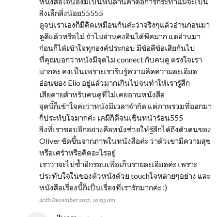
หนังสือใจน้องมีเป็นพันล้านคำต่อการกระทำแม้จะเป็น
สิ่งเล็กสิ่งน้อย55555
ดูจบเราเองก็มีคิดเหมือนกันค่ะว่าจริงๆแล้วอ่านก่อนมา
ดูดีแล้วหรือไม่ ถ้าไม่อ่านคงอินได้พีคมาก แต่อ่านมา
ก่อนก็ได้เข้าใจทุกองค์ประกอบ มีข้อดีข้อเสียกันไป
ที่คุณบอกว่าหนังมีจุดไม่ connect กับคนดู ตรงใจเรา
มากค่ะ คงเป็นเพราะเรารับรู้ความคิดความละเอียด
อ่อนของ Elio อยู่แล้วมากเกินไปจนทำให้เรารู้สึก
เสียดายสำหรับคนดูที่ไม่เคยอ่านหนังสือ
จุดนี้ก็เข้าใจค่ะว่าหนังมีเวลาจำกัด แต่ภาพรวมที่ออกมา
ก็ประทับใจมากค่ะ เคมีก็ดีจนเขินหน้าร้อน555
สิ่งที่เราชอบอีกอย่างคือหนังช่วยให้รู้สึกได้ถึงตัวตนของ
Oliver ชัดขึ้นจากภาพในหนังสือค่ะ ว่าตัวเขามีความสุข
หรือเศร้าหรือคิดอะไรอยู่
เราว่าจะไปซ้ำอีกรอบเพื่อเก็บรายละเอียดค่ะ เพราะ
ประทับใจในของตัวหนังด้วย touchใจหลายๆอย่าง และ
หนังสือเรื่องนี้ก็เป็นเรื่องที่เรารักมากค่ะ :)
20th December 2017, 10:03 am