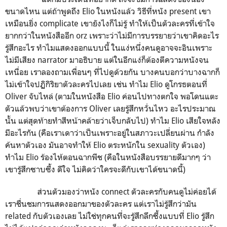
ขนาดไหน แต่ถ้าพูดถึง Elio ในหนังแล้ว วิธีที่หนัง present เขา
เหมือนยิ่ง complicate เขายังไงก็ไม่รู้ ทำให้เป็นตัวละครที่เข้าใจ
ยากกว่าในหนังสืออีก orz เพราะว่าไม่มีการบรรยายว่าเขาคิดอะไร
รู้สึกอะไร ทำไมแสดงออกแบบนี้ ในแง่หนึ่งคนดูอาจจะอินเพราะ
ไม่มีเสียง narrator มาอธิบาย แต่ในอีกแง่ก็ต้องตีความหนังจน
เหนื่อย เราลองถามเพื่อนๆ ที่ไปดูด้วยกัน บางคนบอกว่าบางฉากก็
ไม่เข้าใจปฏิกิริยาตัวละครไปเลย เช่น ทำไม Elio ดูโกรธตอนที่
Oliver จับไหล่ (ตามในหนังสือ Elio ค่อนไปทางตกใจ พอโดนแตะ
ตัวแล้วพบว่าเขาต้องการ Oliver เลยรู้สึกหวั่นไหว อะไรประมาณ
นั้น แต่สุดท้ายทำสีหน้าคล้ายว่าเจ็บกลับไป) ทำไม Elio เสียใจหลัง
มีอะไรกัน (คือเราเดาว่าเป็นเพราะอยู่ในสภาวะเปลี่ยนผ่าน กำลัง
ค้นหาตัวเอง มันอาจทำให้ Elio ตระหนักใน sexuality ตัวเอง)
ทำไม Elio ร้องไห้ตอนฉากพีช (คือในหนังสือบรรยายดีมากๆ ว่า
เขารู้สึกซาบซึ้ง ดีใจ ไม่คิดว่าใครจะดีกับเขาได้ขนาดนี้)
ส่วนตัวมองว่าหนัง connect ตัวละครกับคนดูไม่ค่อยได้
เราชื่นชมการแสดงออกมาของตัวละคร แต่เราไม่รู้สึกว่ามัน
related กับตัวเองเลย ไม่ใช่ทุกคนที่จะรู้สึกลึกซึ้งแบบที่ Elio รู้สึก