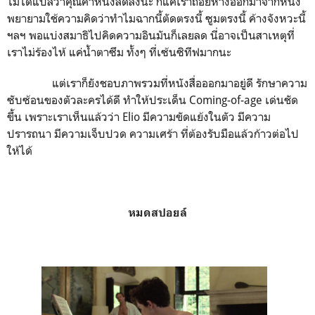
ไม่ได้แปลว่าคุณค่าหนังลดลงนะ ก็แค่เราถอยห่างออกมาจากหนัง
พยายามใช้ความคิดว่าทำไมฉากนี้ตัดตรงนี้ ซูมตรงนี้ ค้างจังหวะนี้
ฯลฯ พอแบ่งสมาธิไปคิดความอินมันก็เลยลด นี่อาจเป็นสาเหตุที่
เราไม่ร้องไห้ แค่น้ำตาซึม ทั้งๆ ที่เซ้นซิทีฟมากนะ
แต่เราก็ยังชอบภาพรวมที่หนังสื่อออกมาอยู่ดี รักษาความ
ซับซ้อนของตัวละครได้ดี ทำให้ประเด็น Coming-of-age เด่นชัด
ขึ้น เพราะเราเห็นแล้วว่า Elio มีความขัดแย้งในตัว มีความ
ปรารถนา มีความเจ็บปวด ความเศร้า ที่ต้องรับมือแล้วก้าวต่อไป
ให้ได้
หมดสปอยล์