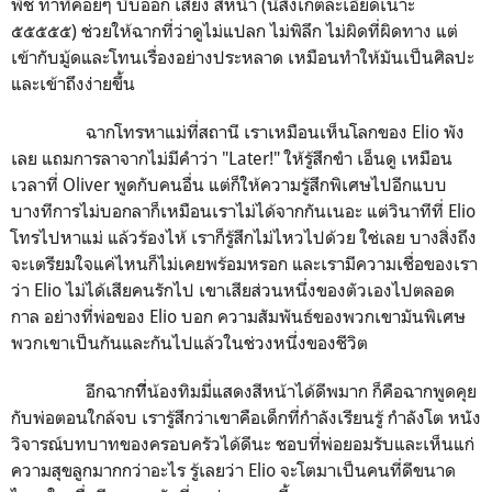
พีช ท่าที่ค่อยๆ บีบออก เสียง สีหน้า (นี่สังเกตละเอียดเนาะ
๕๕๕๕๕) ช่วยให้ฉากที่ว่าดูไม่แปลก ไม่พิลึก ไม่ผิดที่ผิดทาง แต่
เข้ากับมู้ดและโทนเรื่องอย่างประหลาด เหมือนทำให้มันเป็นศิลปะ
และเข้าถึงง่ายขึ้น
ฉากโทรหาแม่ที่สถานี เราเหมือนเห็นโลกของ Elio พัง
เลย แถมการลาจากไม่มีคำว่า "Later!" ให้รู้สึกขำ เอ็นดู เหมือน
เวลาที่ Oliver พูดกับคนอื่น แต่ก็ให้ความรู้สึกพิเศษไปอีกแบบ
บางทีการไม่บอกลาก็เหมือนเราไม่ได้จากกันเนอะ แต่วินาทีที่ Elio
โทรไปหาแม่ แล้วร้องไห้ เราก็รู้สึกไม่ไหวไปด้วย ใช่เลย บางสิ่งถึง
จะเตรียมใจแค่ไหนก็ไม่เคยพร้อมหรอก และเรามีความเชื่อของเรา
ว่า Elio ไม่ได้เสียคนรักไป เขาเสียส่วนหนึ่งของตัวเองไปตลอด
กาล อย่างที่พ่อของ Elio บอก ความสัมพันธ์ของพวกเขามันพิเศษ
พวกเขาเป็นกันและกันไปแล้วในช่วงหนึ่งของชีวิต
อีกฉากทีี่น้องทิมมี่แสดงสีหน้าได้ดีพมาก ก็คือฉากพูดคุย
กับพ่อตอนใกล้จบ เรารู้สึกว่าเขาคือเด็กที่กำลังเรียนรู้ กำลังโต หนัง
วิจารณ์บทบาทของครอบครัวได้ดีนะ ชอบที่พ่อยอมรับและเห็นแก่
ความสุขลูกมากกว่าอะไร รู้เลยว่า Elio จะโตมาเป็นคนที่ดีขนาด