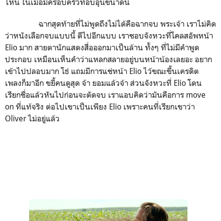
ไหน ในเมื่อมีครอบครัวที่อบอุ่นขนาดนี้
ฉากสุดท้ายที่ไม่พูดถึงไม่ได้คือฉากจบ พระเจ้า เราไม่คิด
ว่าหนังเลือกจบแบบนี้ ดีไปอีกแบบ เราชอบจังหวะที่โคลสอัพหน้า
Elio มาก สายตานักแสดงสื่อออกมาเป็นล้าน ทั้งๆ ที่ไม่มีคำพูด
ประกอบ เหมือนเห็นคำว่าแหลกสลายอยู่บนหน้าน้องเลยอะ อยาก
เข้าไปปลอบมาก โธ่ แถมมีการแช่หน้า Elio ไว้ขณะขึ้นเครดิต
เพลงก็มาอีก ขยี้คนดูสุด จ้า ยอมแล้วจ้า ส่วนจังหวะที่ Elio โดน
เรียกชื่อแล้วหันไปก่อนจะตัดจบ เราแอบคิดว่ามันคือการ move
on ที่แท้จริง ต่อไปเขาเป็นเพียง Elio เพราะคนที่เรียกเขาว่า
Oliver ไม่อยู่แล้ว