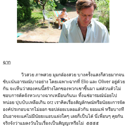
ฉาก
วิวสวย ภาพสวย มุมกล้องสวย บางครั้งแสงก็สวยมากจน
ขับเน้นอารมณ์บางอย่าง โดยเฉพาะฉากที่ Elio และ Oliver อยู่ด้วย
กัน จะเห็นว่าสองคนนี้สร้างโลกของพวกเขาขึ้นมา แต่ส่วนตัวไม่
ชอบการตัดจังหวะบางฉากเหมือนกันนะ ทิ้งแช่อารมณ์น้อยไป
หน่อย ปุบปับเหลือเกิน orz เราคิดเรื่องสัญลักษณ์หรือนัยยะการจัด
องค์ประกอบฉากไม่ออก ขอปล่อยเบลอแล้วกัน ยอมแพ้ หรือบางที
มันอาจจะแค่ไม่มีนัยยะแอบแฝงใดๆ เลยก็เป็นได้ นี่เพื่อนๆ คุยกัน
จริงจังว่าแมลงวันในเรื่องเป็นสัญญะหรือไม่ ๕๕๕๕