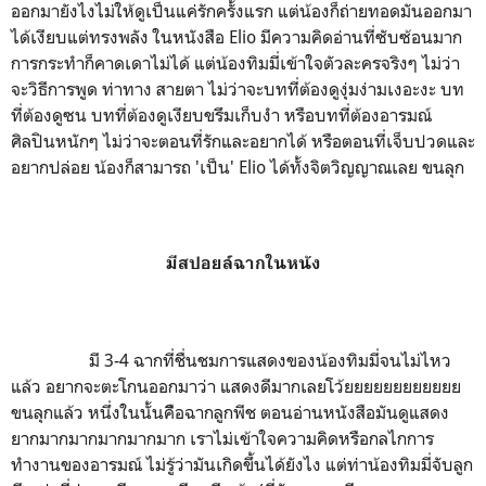
ออกมายังไงไม่ให้ดูเป็นแค่รักครั้งแรก แต่น้องก็ถ่ายทอดมันออกมา
ได้เงียบแต่ทรงพลัง ในหนังสือ Elio มีความคิดอ่านที่ซับซ้อนมาก
การกระทำก็คาดเดาไม่ได้ แต่น้องทิมมี่เข้าใจตัวละครจริงๆ ไม่ว่า
จะวิธีการพูด ท่าทาง สายตา ไม่ว่าจะบทที่ต้องดูงุ่มง่ามเงอะงะ บท
ที่ต้องดูซน บทที่ต้องดูเงียบขรึมเก็บงำ หรือบทที่ต้องอารมณ์
ศิลปินหนักๆ ไม่ว่าจะตอนที่รักและอยากได้ หรือตอนที่เจ็บปวดและ
อยากปล่อย น้องก็สามารถ 'เป็น' Elio ได้ทั้งจิตวิญญาณเลย ขนลุก
มีสปอยล์ฉากในหนัง
มี 3-4 ฉากที่ชื่นชมการแสดงของน้องทิมมี่จนไม่ไหว
แล้ว อยากจะตะโกนออกมาว่า แสดงดีมากเลยโว้ยยยยยยยยยยยย
ขนลุกแล้ว หนึ่งในนั้นคิือฉากลูกพีช ตอนอ่านหนังสือมันดูแสดง
ยากมากมากมากมากมาก เราไม่เข้าใจความคิดหรือกลไกการ
ทำงานของอารมณ์ ไม่รู้ว่ามันเกิดขึ้นได้ยังไง แต่ท่าน้องทิมมี่จับลูก