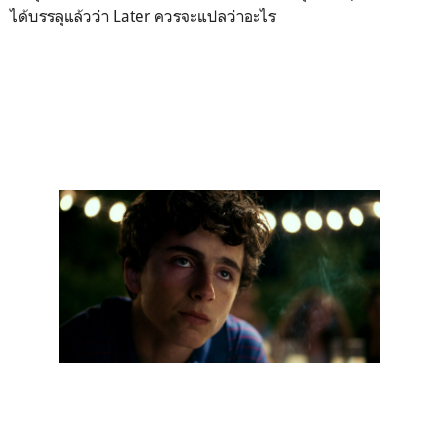
ได้บรรลุแล้วว่า Later ควรจะแปลว่าอะไร