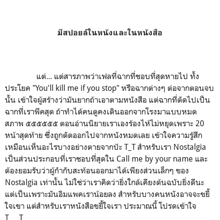
มีสปอยล์ในหนังและในหนังสือ
แต่... แต่สารภาพว่าเฟลที่ฉากที่ชอบที่สุดหายไป ทั้ง
ประโยค "You'll kill me if you stop" หรือฉากต่างๆ ต่อจากตอนจบ
นั้น เข้าใจผู้สร้างว่ามันยากถ้าเอาตามหนังสือ แต่ฉากที่ตัดไปเป็น
ฉากที่เราพีคสุด ถ้าทำได้คนดูคงเดินออกจากโรงมาแบบหมด
สภาพ ๕๕๕๕๕๕ ตอนอ่านนิยายเราเองร้องไห้ไม่หยุดเพราะ 20
หน้าสุดท้าย ซึ่งถูกตัดออกไปจากหนังหมดเลย เข้าใจความรู้สึก
เหมือนเห็นอะไรบางอย่างตายจากป้ะ T_T สำหรับเรา Nostalgia
เป็นส่วนประกอบที่เราชอบที่สุดใน Call me by your name และ
ต้องยอมรับว่าผู้กำกับสะท้อนออกมาได้เพียงส่วนเล็กๆ ของ
Nostalgia เท่านั้น ไม่ใช่ว่าเราคิดว่ายิ่งใกล้เคียงต้นฉบับยิ่งดีนะ
แต่เป็นเพราะมันอิมแพคเราน้อยลง สำหรับบางคนหนังอาจจะขยี้
ใจเขา แต่สำหรับเราหนังสือขยี้ใจเรา ประมาณนี้ โปรดเข้าใจ
T___T