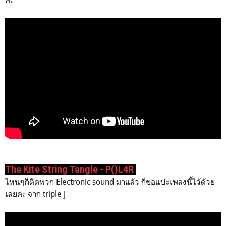
The Kite String Tangle - P()L4R
ไหนๆก็ติดพวก Electronic sound มาแล้ว ก็ขอแปะเพลงนี้ไว้ด้วย
เลยค่ะ จาก triple j