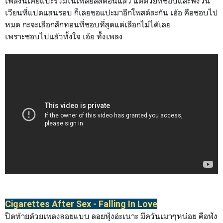
เพลงนี้เคยแปะรวมในเพลย์ลิสต์อื่นแล้ว แต่ด้วยที่ชอบและฟังวน
เวียนที่แปดแสนรอบ ก็เลยขอแปะมาอีกโพสต์ละกัน เฮ้อ คือชอบไป
หมด กะจะเลือกสักท่อนที่ชอบที่สุดแต่เลือกไม่ได้เลย
เพราะชอบไปแล้วทั้งใจ เอ้ย ทั้งเพลง
Cigarettes After Sex -
Falling In Love
ปิดท้ายด้วยเพลงลอยแบบ ลอยฟุ้งอ่ะเนาะ มีควันเมาๆหน่อย คือฟัง