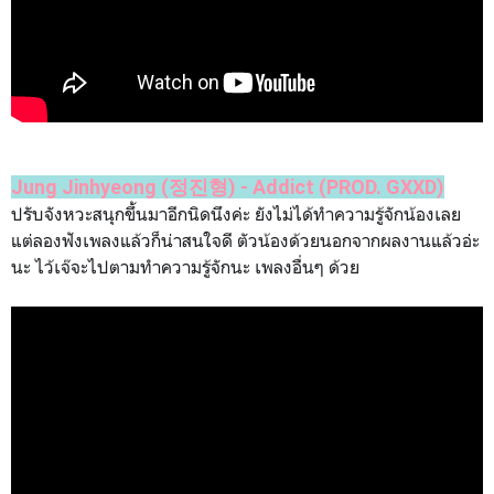
Jung Jinhyeong (정진형) - Addict (PROD. GXXD)
ปรับจังหวะสนุกขึ้นมาอีกนิดนึงค่ะ ยังไม่ได้ทำความรู้จักน้องเลย
แต่ลองฟังเพลงแล้วก็น่าสนใจดี ตัวน้องด้วยนอกจากผลงานแล้วอ่ะ
นะ ไว้เจ๊จะไปตามทำความรู้จักนะ เพลงอื่นๆ ด้วย