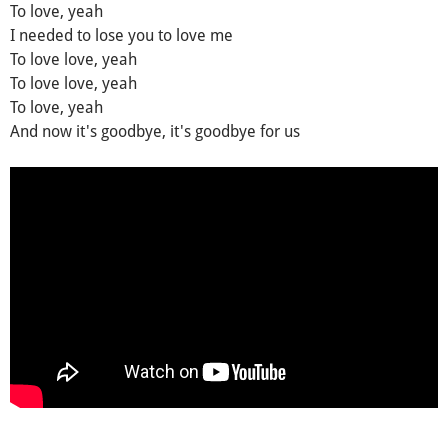
To love, yeah
I needed to lose you to love me
To love love, yeah
To love love, yeah
To love, yeah
And now it's goodbye, it's goodbye for us