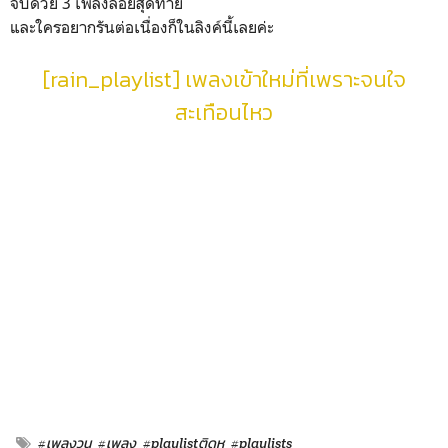
จบด้วย 3 เพลงลอยสุดท้าย
และใครอยากรันต่อเนื่องก็ในลิงค์นี้เลยค่ะ
[rain_playlist] เพลงเข้าใหม่ที่เพราะจนใจ
สะเทือนไหว
#เพลงวน
#เพลง
#playlistติดหู
#playlists