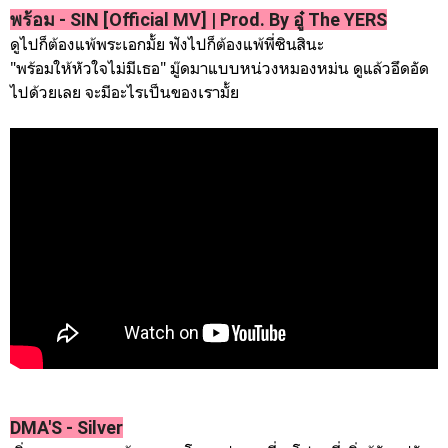
พร้อม - SIN [Official MV] | Prod. By อู๋ The YERS
ดูไปก็ต้องแพ้พระเอกมั้ย ฟังไปก็ต้องแพ้พี่ซินสินะ
"พร้อมให้หัวใจไม่มีเธอ" มู๊ดมาแบบหน่วงหมองหม่น ดูแล้วอึดอัด
ไปด้วยเลย จะมีอะไรเป็นของเรามั้ย
DMA'S - Silver