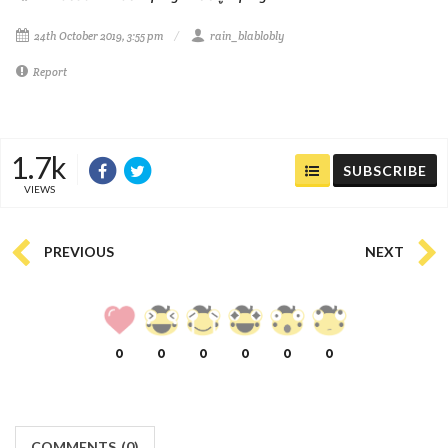
24th October 2019, 3:55 pm
rain_blablobly
Report
1.7k
SUBSCRIBE
VIEWS
PREVIOUS
NEXT
0
0
0
0
0
0
COMMENTS
(
0)