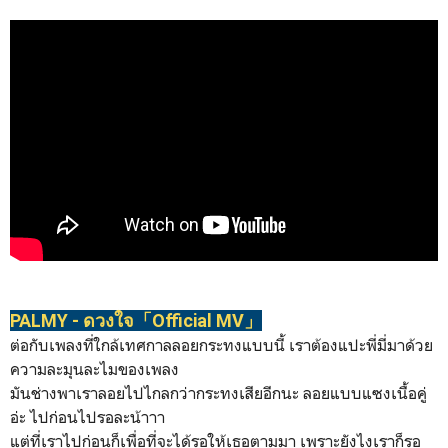
PALMY -
ดวงใจ「Official MV」
ต่อกับเพลงที่ใกล้เทศกาลลอยกระทงแบบนี้ เราต้องแปะพี่มี่มาด้วย
ความละมุนละไมของเพลง
มันช่างพาเราลอยไปไกลกว่ากระทงเสียอีกนะ ลอยแบบแซงเนื้อคู่
อ่ะ ไปก่อนไปรอละน้าาา
แต่ที่เราไปก่อนก็เพื่อที่จะได้รอให้เธอตามมา เพราะยังไงเราก็รอ