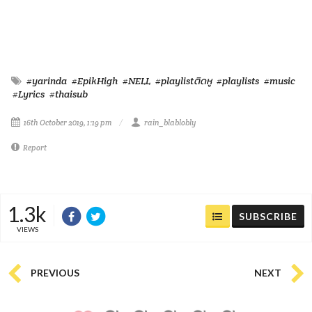
#yarinda
#EpikHigh
#NELL
#playlistติดหู
#playlists
#music
#Lyrics
#thaisub
16th October 2019, 1:19 pm
rain_blablobly
Report
1.3k
SUBSCRIBE
VIEWS
PREVIOUS
NEXT