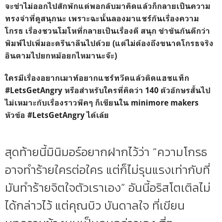
จะขำไม่ออกไปสักพักแต่พอกลับมาคิดแล้วก็กลายเป็นความ
ทรงจำที่ดูสนุกนะ เพราะฉะนั้นลองมาแชร์กันเรื่องความ
โกรธ เรื่องชวนโมโหที่กลายเป็นเรื่องดี สนุก ขำขันกันดีกว่า
พิมพ์ไปเพิ่มอะดรีนาลีนไปด้วย (แต่ไม่ต้องถึงขนาดโกรธจริง
อินตามไปยกหม้อยกไหมานะจ๊ะ)
ใครมีเรื่องอยากเมาท์อยากแชร์ทวีตแล้วติดแฮชแท็ก
#LetsGetAngry หรือสำหรับใครที่คิดว่า 140 ตัวอักษรสั้นไป
ไม่เหมาะกับเรื่องราวพีคๆ ก็เขียนใน minimore makers
หัวข้อ #LetsGetAngry ได้เล้ย
สุดท้ายนี้มินิมอร์อยากฝากไว้ว่า “ความโกรธ
อาจทำร้ายใครต่อใคร แต่ก็ไม่รุนแรงเท่ากับที่
มันทำร้ายจิตใจตัวเราเอง” อันนี้อริสโตเติลไม่
ได้กล่าวไว้ แต่คุณบิว บันดาลใจ ที่เขียน