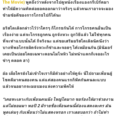
The Movie)
พูดถึงว่าหลังจากไปดูหนังเรื่องแองกรี้เบิร์ดมา
ทำให้มีความคิดต่อยอดออกมาว่าจริงๆ แล้วคนเราอาจจะมอง
ข้ามข้อดีของการโกรธไปก็ได้นะ
อริสโตเติลกล่าวไว้ว่าใครๆ ก็โกรธกันได้ การโกรธคนอื่นเป็น
เรื่องง่าย แต่จะโกรธถูกคน ถูกจังหวะ ถูกวิธีแล้ว ไม่ใช่ทุกคน
ที่จะทำแบบนั้นได้ ก็จริงนะ แต่ขอเสริมอริสโตเติลนิดนึงว่า
บางทีพอโกรธผิดจังหวะก็ขำและจอยๆ ได้เหมือนกัน (มินิมอร์
เคยเป็นบ่อยโดยเฉพาะตอนโมโหหิว ไม่หน้าแตกก็เจออะไร
ขำๆ ตลอด ฮา)
อ้อ เผื่อใครยังไม่เข้าใจเราก็มีตัวอย่างให้ดูจ้ะ นี่ไปถามเพื่อนผู้
โชคดีมาคนสองคน แต่แค่สองคนแรกก็พีคกันคนละแบบ
แล้วจนอยากจะมอบมงแห่งความพีคให้
“เคยทะเลาะกับเพื่อนคนนึง ใหญ่โตมาก ขอร้องให้มาช่วยงาน
แต่ไม่ยอมมา พอปี 2 มีรายชื่อเพื่อนคนนี้ต้องแสดงละคร มัน
พูดเล่นๆ กับเพื่อนว่าไม่แสดงหรอก เราเลยบอกว่า ถ้าไม่ทำ