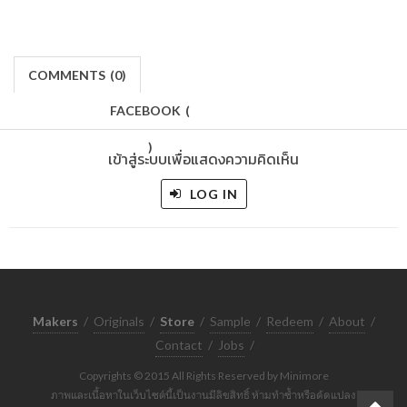
COMMENTS
(
0)
FACEBOOK
(
)
เข้าสู่ระบบเพื่อแสดงความคิดเห็น
LOG IN
Makers
/
Originals
/
Store
/
Sample
/
Redeem
/
About
/
Contact
/
Jobs
/
Copyrights © 2015 All Rights Reserved by Minimore
ภาพและเนื้อหาในเว็บไซต์นี้เป็นงานมีลิขสิทธิ์ ห้ามทำซ้ำหรือดัดแปลง