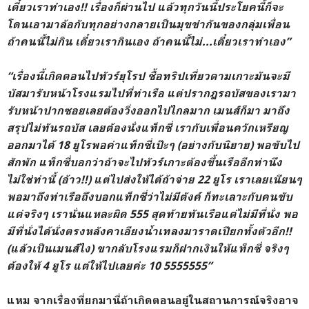
เดี๋ยวเราทำเอง!! เรื่องก็ผ่านไป แล้วทุกวันนี้ประโยคนี้ก็จะ
โดนเอามาล้อกับทุกอย่างกลายเป็นมุขขำกันของกลุ่มเพื่อน
ถ้าคนนี้ไม่กิน เดี๋ยวเรากินเอง ถ้าคนนี้ไม่...เดี๋ยวเราทำเอง”
“เรื่องนี้เกิดตอนไปทัวร์ยุโรป ซื้อทริปเที่ยวตามเกาะมันจะมี
บัสมารับหน้าโรงแรมไปที่ท่าเรือ แต่ปรากฎรถบัสของเรามา
รับหน้าปากซอยเลยต้องวิ่งออกไปไกลมาก เมนส์ก็มา มาถึง
สรุปไม่ทันรถบัส เลยต้องนั่งแท็กซี่ เรากับเพื่อนควักเหรียญ
ออกมาได้ 18 ยูโรพอค่าแท็กซี่เป๊ะๆ (อย่างกับนิยาย) พอขับไป
สักพัก แท็กซี่บอกว่าถ้าจะไปทัวร์เกาะต้องขึ้นเรืออีกท่านึง
ไม่ใช่ท่านี้ (อ้าว!!) แต่ไปส่งให้ได้ถ้าจ่าย 22 ยูโร เราเลยเนียนๆ
พอมาถึงท่าเรือถึงบอกแท็กซี่ว่าไม่มีตังค์ ก็ทะเลาะกับคนขับ
แต่จริงๆ เรานั่นแหละผิด 555 สุดท้ายทันเรือแต่ไม่มีที่นั่ง พอ
มีที่นั่งได้นั่งตรงหลังคาเอียงน้ำเทลงมาราดเปียกทั้งตัวอีก!!
(แล้วเป็นเมนส์ไง) ขากลับโรงแรมก็ฝากเงินให้แท็กซี่ จริงๆ
ต้องให้ 4 ยูโร แต่ให้ไปเลยค่ะ 10 5555555”
แหม จากเรื่องที่ยกมานี่ถ้าเกิดตอนอยู่ในสถานการณ์จริงอาจ