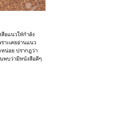
สือแนวให้กำลัง
 เพราะเคยอ่านแนว
ักหน่อย ปรากฎว่า
้นพบว่ามีหนังสือดีๆ