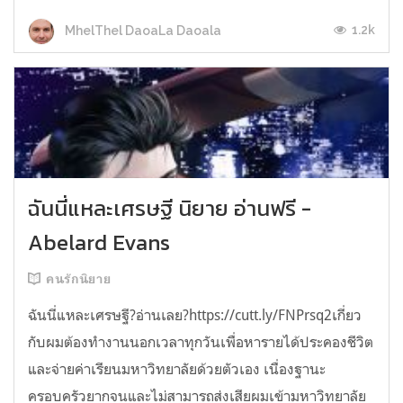
1.2k
MhelThel DaoaLa Daoala
ฉันนี่แหละเศรษฐี นิยาย อ่านฟรี -
Abelard Evans
คนรักนิยาย
ฉันนี่แหละเศรษฐี?อ่านเลย?https://cutt.ly/FNPrsq2เกี่ยว
กับผมต้องทำงานนอกเวลาทุกวันเพื่อหารายได้ประคองชีวิต
และจ่ายค่าเรียนมหาวิทยาลัยด้วยตัวเอง เนื่องฐานะ
ครอบครัวยากจนและไม่สามารถส่งเสียผมเข้ามหาวิทยาลัย