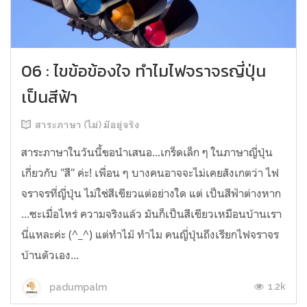
06 : ไขข้อข้องใจ ทำไมไฟจราจรญี่ปุ่น
เป็นสีฟ้า
สาระภาษา (ไม่) มีอยู่จริง
สาระภาษาในวันนี้ขอนำเสนอ...เกร็ดเล็ก ๆ ในภาษาญี่ปุ่น
เกี่ยวกับ "สี" ค่ะ! เพื่อน ๆ บางคนอาจจะไม่เคยสังเกตว่า ไฟ
จราจรที่ญี่ปุ่น ไม่ใช่สีเขียวแต่อย่างใด แต่ เป็นสีฟ้าต่างหาก
...ซะเมื่อไหร่ ความจริงแล้ว มันก็เป็นสีเขียวเหมือนบ้านเรา
นี่แหละค่ะ (^_^) แต่ทำไม๊ ทำไม คนญี่ปุ่นถึงเรียกไฟจราจร
บ้านตัวเอง...
1.2k
padumpalm