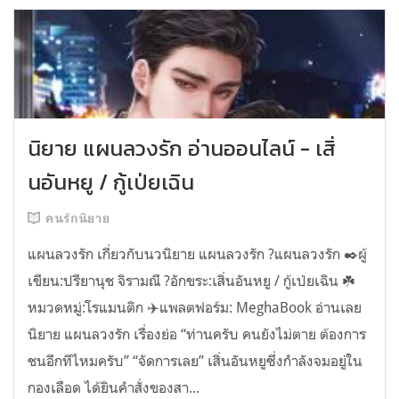
นิยาย แผนลวงรัก อ่านออนไลน์ - เสิ่
นอันหยู / กู้เป่ยเฉิน
คนรักนิยาย
แผนลวงรัก เกี่ยวกับนวนิยาย แผนลวงรัก ?แผนลวงรัก ✒️ผู้
เขียน:ปรียานุช จิรามณี ?อักขระ:เสิ่นอันหยู / กู้เป่ยเฉิน ☘️
หมวดหมู่:โรแมนติก ✈️แพลตฟอร์ม: MeghaBook อ่านเลย
นิยาย แผนลวงรัก เรื่องย่อ “ท่านครับ คนยังไม่ตาย ต้องการ
ชนอีกทีไหมครับ” “จัดการเลย” เสิ่นอันหยูซึ่งกำลังจมอยู่ใน
กองเลือด ได้ยินคำสั่งของสา...