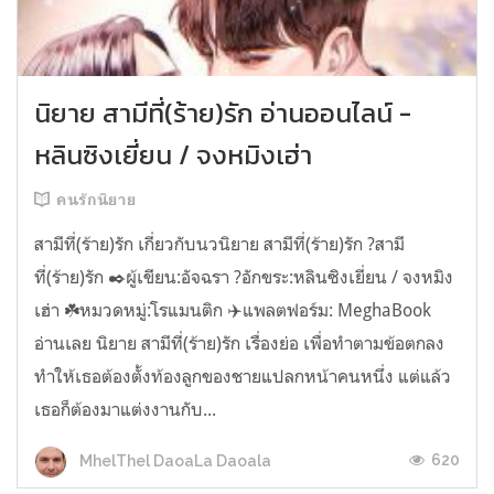
นิยาย สามีที่(ร้าย)รัก อ่านออนไลน์ -
หลินซิงเยี่ยน / จงหมิงเฮ่า
คนรักนิยาย
สามีที่(ร้าย)รัก เกี่ยวกับนวนิยาย สามีที่(ร้าย)รัก ?สามี
ที่(ร้าย)รัก ✒️ผู้เขียน:อัจฉรา ?อักขระ:หลินซิงเยี่ยน / จงหมิง
เฮ่า ☘️หมวดหมู่:โรแมนติก ✈️แพลตฟอร์ม: MeghaBook
อ่านเลย นิยาย สามีที่(ร้าย)รัก เรื่องย่อ เพื่อทำตามข้อตกลง
ทำให้เธอต้องตั้งท้องลูกของชายแปลกหน้าคนหนึ่ง แต่แล้ว
เธอก็ต้องมาแต่งงานกับ...
620
MhelThel DaoaLa Daoala