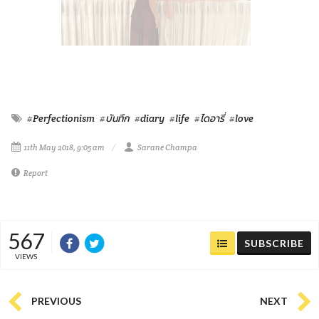
#Perfectionism
#บันทึก
#diary
#life
#ไดอารี่
#love
11th May 2018, 9:05 am
Sarane Champa
Report
567
SUBSCRIBE
VIEWS
PREVIOUS
NEXT