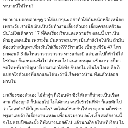
ระบายนี่ใช่ไหม?
พยายามบอกหลายๆคู่ ว่าให้เบาๆนะ อย่าทำให้กันหนักหรือเหนื่อย
เพราะวัยเราเนี่ย มันเป็นวัยทำงานเลี้ยงตัวเอง เลี้ยงครอบครัวละ
มันไม่ใช่เด็กสาว 17 ที่คิดเรื่องเรียนและความรัก ตอนนี้ เราเป็น
ฝ่ายดูแลคนอื่น เพราะงั้น มันควรจะเบาๆ เป็นกำลังใจให้กัน ถ้ามัน
ต้องสร้างปัญหาเพิ่ม มันใช่เรื่อง??? มีรายนึง เป็นรุ่นพี่วัย 47 โทร
มาตอนตี 3 ฮัลโหลวววววววววว ทางแก้อะมี แต่บอกไปก็ทำไม่ได้
ใช่ป่ะละ ก็เลยนอนฟังไป สัปหงกไป จนสายหลุด เช้ามานางก็มา
ขอโทษที่เอาปัญหางี่เง่ามาเล่าให้ฟัง ก็บอกไม่เป็นไร โอเค คือ ก็
แปลกใจตัวเองที่แยกแยะได้นะว่านี่เรื่องชาวบ้าน ฟังแล้วปล่อย
ผ่านไป
มาเรื่องของตัวเอง ไอ้ฉ่ำจู่ๆ ก็เงียบจ้า ซึ่งให้เดาก็น่าจะเป็นเรื่อง
งาน เรื่องญาติ ก็ปล่อยไป ไม่ได้กวน จนนี่เข้าวันที่ห้า ก็เลยทักไป
ว่า โอเคยัง? มีปัญหาอะไร? จะได้แก้ช่วยกันให้ตรงจุด นางก็พร่าง
พรูมาเลยจ้า ก็เรื่องงานแหละ เพื่อนร่วมงาน อะไรเงี้ย สงสัยงานนี้
จะไม่ครบปีซะละมั้ง ก็ฟังนางนอยด์ไป แล้วนางก็ขอโทษที่เงียบ ไม่