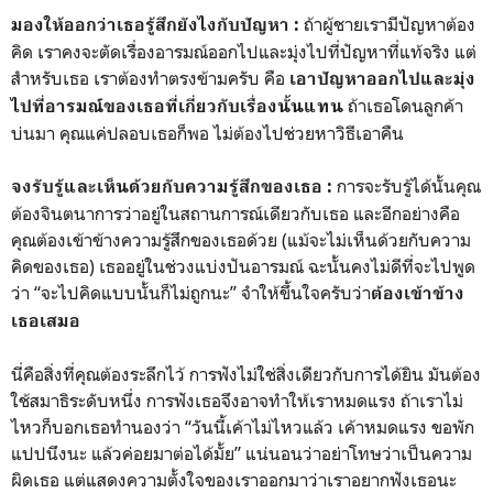
ถ้าผู้ชายเรามีปัญหาต้อง
มองให้ออกว่าเธอรู้สึกยังไงกับปัญหา :
คิด เราคงจะตัดเรื่องอารมณ์ออกไปและมุ่งไปที่ปัญหาที่แท้จริง แต่
สำหรับเธอ เราต้องทำตรงข้ามครับ คือ
เอาปัญหาออกไปและมุ่ง
ถ้าเธอโดนลูกค้า
ไปที่อารมณ์ของเธอที่เกี่ยวกับเรื่องนั้นแทน
บ่นมา คุณแค่ปลอบเธอก็พอ ไม่ต้องไปช่วยหาวิธีเอาคืน
การจะรับรู้ได้นั้นคุณ
จงรับรู้และเห็นด้วยกับความรู้สึกของเธอ :
ต้องจินตนาการว่าอยู่ในสถานการณ์เดียวกับเธอ และอีกอย่างคือ
คุณต้องเข้าข้างความรู้สึกของเธอด้วย (แม้จะไม่เห็นด้วยกับความ
คิดของเธอ) เธออยู่ในช่วงแบ่งปันอารมณ์ ฉะนั้นคงไม่ดีที่จะไปพูด
ว่า “จะไปคิดแบบนั้นก็ไม่ถูกนะ” จำให้ขึ้นใจครับว่า
ต้องเข้าข้าง
เธอเสมอ
นี่คือสิ่งที่คุณต้องระลึกไว้ การฟังไม่ใช่สิ่งเดียวกับการได้ยิน มันต้อง
ใช้สมาธิระดับหนึ่ง การฟังเธอจึงอาจทำให้เราหมดแรง ถ้าเราไม่
ไหวก็บอกเธอทำนองว่า “วันนี้เค้าไม่ไหวแล้ว เค้าหมดแรง ขอพัก
แปปนึงนะ แล้วค่อยมาต่อได้มั้ย” แน่นอนว่าอย่าโทษว่าเป็นความ
ผิดเธอ แต่แสดงความตั้งใจของเราออกมาว่าเราอยากฟังเธอนะ