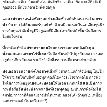
ครับแต่บางทีเราก็มองตื้นไป มันลึกซึ้งกว่าที่เราคิด และนี่คือสิ่งที่
คุณต้องระลึกไว้เวลาเริ่มฟังเธอพูด
อย่าสับสนระหว่าง
แสดงท่าทางสนใจฟังเธออย่างเต็มที่
:
การ
กับ
นะครับ อย่าทำตัวเหมือนเธอเป็นแค่เสียงๆหนึ่ง
ฟัง
การได้ยิน
ราวกับคุณกำลังนั่งดูทีวีอยู่และก็มีเสียงโทรศัพท์ดังขึ้น นั่นคือการ
ไม่สนใจครับ
ที่เราต้องทำคือ
ย้ายความสนใจของเราออกจากสิ่งดึงดูด
นั่นคือ หันหน้าไปคุยกับเธอ มองเธอ
ทั้งหมดและเอามาไว้ที่เธอ
อยู่ห้องเดียวกับเธอ รวมถึงกำจัดสิ่งรบกวนที่แทรกเข้ามาด้วย
ถ้าคุณแค่กำลังนั่งอยู่ โดยไม่
ฟังเธอด้วยความตั้งใจอย่างเต็มที่ :
ให้ความสนใจกับสิ่งที่เธอพูด คุณก็ไม่ต่างอะไรจากตอไม้
การฟัง
ไม่ใช่การนั่งอยู่เฉยๆและปล่อยให้เธอกระหน่ำใส่ แต่เป็นการ
ฉะนั้นการฟังต้องใช้
กระตือรือร้นที่จะพิจารณาสิ่งที่เธอพูดอยู่
สมาธิมากกว่าที่คิดและอาจทำให้เราหมดแรงได้ (ถ้าคุณไม่เหนื่อย
แสดงว่าคุณฟังไม่พอรึเปล่า?)