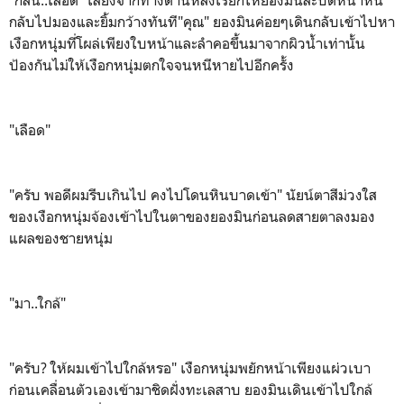
กลับไปมองและยิ้มกว้างทันที"คุณ" ยองมินค่อยๆเดินกลับเข้าไปหา
เงือกหนุ่มที่โผล่เพียงใบหน้าและลำคอขึ้นมาจากผิวน้ำเท่านั้น
ป้องกันไม่ให้เงือกหนุ่มตกใจจนหนีหายไปอีกครั้ง
"เลือด"
"ครับ พอดีผมรีบเกินไป คงไปโดนหินบาดเข้า" นัยน์ตาสีม่วงใส
ของเงือกหนุ่มจ้องเข้าไปในตาของยองมินก่อนลดสายตาลงมอง
แผลของชายหนุ่ม
"มา..ใกล้"
"ครับ? ให้ผมเข้าไปใกล้หรอ" เงือกหนุ่มพยักหน้าเพียงแผ่วเบา
ก่อนเคลื่อนตัวเองเข้ามาชิดฝั่งทะเลสาบ ยองมินเดินเข้าไปใกล้