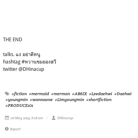
THE END
talks. แง อย่าตีหนู
hashtag #หวานขมยองฮวี
twitter @DHinacup
#fiction
#mermaid
#merman
#AB6IX
#Leedaehwi
#Daehwi
#youngmin
#wannaone
#Limyoungmin
#shortfiction
#PRODUCE101
1st May 2019, 6:18 am
DHinacup
Report