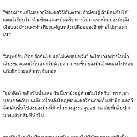
"ชอบมากแต่ไม่อยากให้แดฮวีมีอันตราย ถ้ามีคนรู้ ถ้ามีคนจับได้"
แดฮวีเงียบไป ทำเพียงแค่สะบัดครีบหางไปมาเท่านั้น ยองมินจึง
เงียบลงบ้างและทำเพียงแค่ลูบหลังเปลือยของอีกฝ่ายไปมาแผ่ว
เบา
"มนุษย์กับเงือก รักกันได้ แต่ไม่เคยสมหวัง" อะไรบางอย่างในน้ำ
เสียงของแดฮวีนั้นแฝงไปด้วยความขมขื่น ยองมินจึงด้มลงไปหอม
แก้มอีกฝ่ายแล้วกระชับกอด
"อย่าคิดไกลถึงวันนั้นเลย วันนี้เรายังอยู่ด้วยกันได้ครับ" พวกเขา
นอนกอดกันบนเตียงน้ำหลังใหญ่ของแดฮวีจนกระทั่งเช้ามืด แดฮวี
จึงกลับขึ้นไปส่งยองมินที่ผิวน้ำ ร่างสูงกดจูบอย่างอาลัยที่กลีบปาก
บางแล้วกลับที่พักไป
ยองมินยังคงไปที่ทะเลสาบทุกวันและลงไปที่บ้านของแดฮวีเป็น