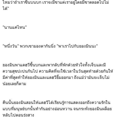
ไหมว่าถ้าเราขึ้นบนบก เราจะมีขาแต่เราอยู่โดยมีขาตลอดไปไม่
ได้"
"นานแค่ไหน"
"หนึ่งวัน" พวกเขามองตากันนิ่ง "พาเราไปกับยองมินนะ"
ยองมินพาแดฮวีขึ้นบกและพากลับที่พักด้วยหัวใจทั้งเจ็บและมี
ความสุขปะปนกันไป ความคิดที่จะใช้เวลาในวันสุดท้ายด้วยกันให้
มีค่าที่สุดทำให้ยองมินและแดฮวียิ้มออกมา ถึงแม้ว่ามันจะเจ็บไม่
น้อยเลยก็ตาม
คืนนั้นยองมินสอนให้แดฮวีได้เรียนรู้การแสดงออกถึงความรักใน
แบบที่มนุษย์บกนั้นทำกันอย่างอ่อนหวาน จนกระทั่งยองมินผล็อย
หลับไปตอนรุ่งสาง