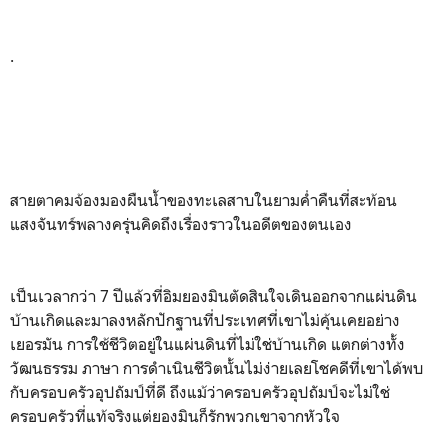
.
สายตาคมจ้องมองผืนน้ำของทะเลสาบในยามค่ำคืนที่สะท้อน
แสงจันทร์พลางครุ่นคิดถึงเรื่องราวในอดีตของตนเอง
เป็นเวลากว่า 7 ปีแล้วที่อิมยองมินตัดสินใจเดินออกจากแผ่นดิน
บ้านเกิดและมาลงหลักปักฐานที่ประเทศที่เขาไม่คุ้นเคยอย่าง
เยอรมัน การใช้ชีวิตอยู่ในแผ่นดินที่ไม่ใช่บ้านเกิด แตกต่างทั้ง
วัฒนธรรม ภาษา การดำเนินชีวิตนั้นไม่ง่ายเลยโชคดีที่เขาได้พบ
กับครอบครัวอุปถัมป์ที่ดี ถึงแม้ว่าครอบครัวอุปถัมป์จะไม่ใช่
ครอบครัวที่แท้จริงแต่ยองมินก็รักพวกเขาจากหัวใจ