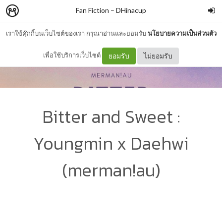
Fan Fiction
–
DHinacup
เราใช้คุ๊กกี้บนเว็บไซต์ของเรา กรุณาอ่านและยอมรับ
นโยบายความเป็นส่วนตัว
เพื่อใช้บริการเว็บไซต์
ยอมรับ
ไม่ยอมรับ
Bitter and Sweet :
Youngmin x Daehwi
(merman!au)