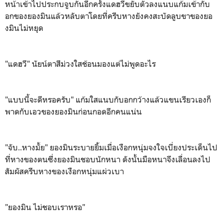
หน้าเข้าไปประกบจูบกันอีกครั้งแดฮวีขยับตัวลงแนบแก้มเข้ากับ
อกของยองมินแล้วหลับตาโดยที่ครีบหางยังคงสะบัดลูบขาของยอ
งมินไม่หยุด
"แดฮวี" นัยน์ตาสีม่วงใสช้อนมองแต่ไม่พูดอะไร
"แบบนี้จะดีหรอครับ" แก้มใสแนบกับอกกว้างแล้วแขนเรียวเองก็
พาดกับเอวของยองมินก่อนกอดอีกคนแน่น
"จับ..หางมั้ย" ยองมินระบายยิ้มเมื่อเงือกหนุ่มจงใจเบี่ยงประเด็นไป
ที่หางของตนซึ่งยองมินชอบนักหนา ดังนั้นมือหนาจึงเลื่อนลงไป
สัมผัสครีบหางของเงือกหนุ่มแผ่วเบา
"ยองมิน ไม่ชอบเราหรอ"