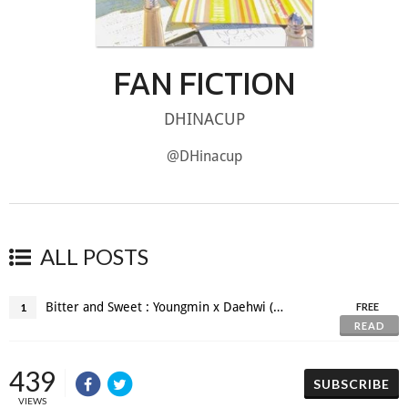
FAN FICTION
DHINACUP
@DHinacup
ALL POSTS
Bitter and Sweet : Youngmin x Daehwi (merman!au)
1
FREE
READ
439
SUBSCRIBE
VIEWS