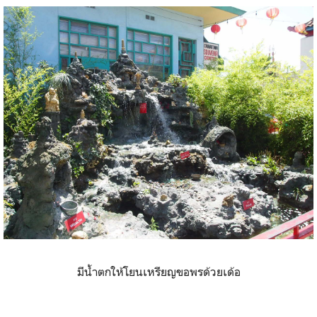
มีน้ำตกให้โยนเหรียญขอพรด้วยเด้อ