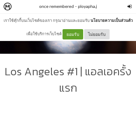
once remembered
–
ployapha.j
เราใช้คุ๊กกี้บนเว็บไซต์ของเรา กรุณาอ่านและยอมรับ
นโยบายความเป็นส่วนตัว
เพื่อใช้บริการเว็บไซต์
ยอมรับ
ไม่ยอมรับ
Los Angeles #1 | แอลเอครั้ง
แรก