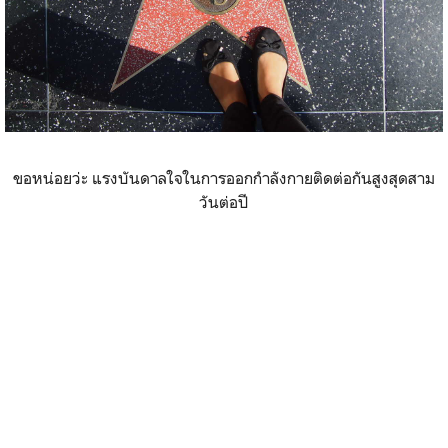
ขอหน่อยว่ะ แรงบันดาลใจในการออกกำลังกายติดต่อกันสูงสุดสาม
วันต่อปี