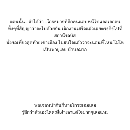
ตอนนั้น...จำได้ว่า...โกรธมากที่อีกคนแอบหนีไปแอลเอก่อน
ทั้งๆที่สัญญาว่าจะไปด้วยกัน เลิกงานเสร็จแล้วเลยตรงดิ่งไปที่
สถานีรถบัส
นั่งรถเที่ยวสุดท้ายเข้าเมือง ไม่สนใจแล้วว่าจะนอนที่ไหน โมโห
เป็นพายุเลย บ้าบอมาก
พอเจอหน้ากันก็หายโกรธเฉยเลย
รู้สึกว่าตัวเองโคตรงี่เง่าเอาแต่ใจมากๆเลยแหะ