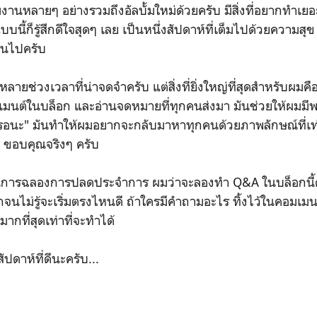
งานหลายๆ อย่างรวมถึงอัลบั้มใหม่ด้วยครับ มีสิ่งที่อยากทำเ
บบนี้ก็รู้สึกดีใจสุดๆ เลย เป็นหนึ่งสัปดาห์ที่เต็มไปด้วยความสุ
กันไปครับ
มีหลายช่วงเวลาที่น่าจดจำครับ แต่สิ่งที่ยิ่งใหญ่ที่สุดสำหรับผมคื
เมนต์ในบล็อก และอ่านจดหมายที่ทุกคนส่งมา มันช่วยให้ผมมีพ
ะรอนะ" มันทำให้ผมอยากจะกลับมาหาทุกคนด้วยภาพลักษณ์ที่เท่
อีก ขอบคุณจริงๆ ครับ
อเป็นการฉลองการปลดประจำการ ผมว่าจะลองทำ Q&A ในบล็อกนี้ดูค
จนไม่รู้จะเริ่มตรงไหนดี ถ้าใครมีคำถามอะไร ทิ้งไว้ในคอมเม
กที่สุดเท่าที่จะทำได้
ัปดาห์ที่ดีนะครับ...