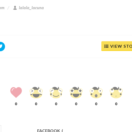
 pm
lalala_lacuna
VIEW ST
0
0
0
0
0
0
FACEBOOK
(