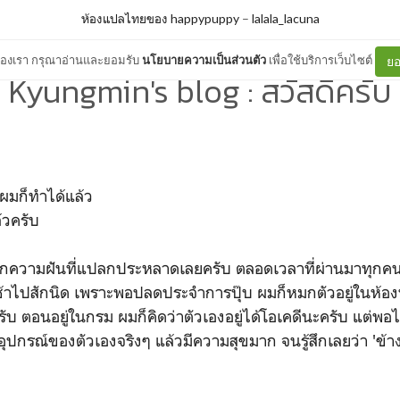
ห้องแปลไทยของ happypuppy
–
lalala_lacuna
ต์ของเรา กรุณาอ่านและยอมรับ
นโยบายความเป็นส่วนตัว
เพื่อใช้บริการเว็บไซต์
ยอ
Kyungmin's blog : สวัสดีครับ
ดผมก็ทำได้แล้ว
วครับ
ื่นจากความฝันที่แปลกประหลาดเลยครับ ตลอดเวลาที่ผ่านมาทุ
าไปสักนิด เพราะพอปลดประจำการปุ๊บ ผมก็หมกตัวอยู่ในห้อ
ับ ตอนอยู่ในกรม ผมก็คิดว่าตัวเองอยู่ได้โอเคดีนะครับ แต่พ
ุปกรณ์ของตัวเองจริงๆ แล้วมีความสุขมาก จนรู้สึกเลยว่า 'ข้างน