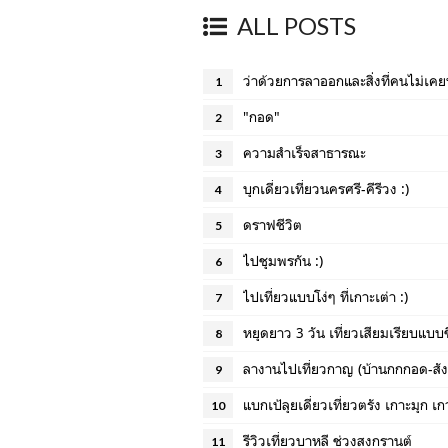
ALL POSTS
ว่าด้วยการลาออกและสิ่งที่คนไม่เคย
1
"กอด"
2
ความสำเร็จสาธารณะ
3
บุกเดี่ยวเที่ยวนครศรี-คีรีวง :)
4
ดราฟชีวิต
5
ไปชุมพรกัน :)
6
ไปเที่ยวแบบโง่ๆ ที่เกาะเต่า :)
7
หยุดยาว 3 วัน เที่ยวเสียมเรียบแบบ
8
ลางานไปเที่ยวกาญ (บ้านกกกอด-สังข
9
แบกเป้ลุยเดี่ยวเที่ยวตรัง เกาะมุก เ
10
รีวิวเที่ยวบาหลี ช่วงสงกรานต์
11