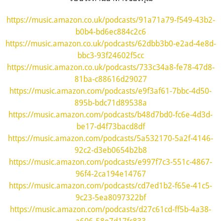
https://music.amazon.co.uk/podcasts/91a71a79-f549-43b2-
b0b4-bd6ec884c2c6
https://music.amazon.co.uk/podcasts/62dbb3b0-e2ad-4e8d-
bbc3-93f24602f5cc
https://music.amazon.co.uk/podcasts/733c34a8-fe78-47d8-
81ba-c88616d29027
https://music.amazon.com/podcasts/e9f3af61-7bbc-4d50-
895b-bdc71d89538a
https://music.amazon.com/podcasts/b48d7bd0-fc6e-4d3d-
be17-d4f73bacd8df
https://music.amazon.com/podcasts/5a532170-5a2f-4146-
92c2-d3eb0654b2b8
https://music.amazon.com/podcasts/e997f7c3-551c-4867-
96f4-2ca194e14767
https://music.amazon.com/podcasts/cd7ed1b2-f65e-41c5-
9c23-5ea8097322bf
https://music.amazon.com/podcasts/d27c61cd-ff5b-4a38-
a606-58e7d17fc833