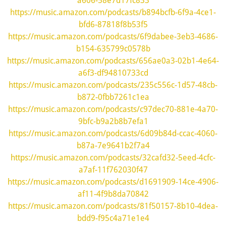
https://music.amazon.com/podcasts/b894bcfb-6f9a-4ce1-
bfd6-87818f8b53f5
https://music.amazon.com/podcasts/6f9dabee-3eb3-4686-
b154-635799c0578b
https://music.amazon.com/podcasts/656ae0a3-02b1-4e64-
a6f3-df94810733cd
https://music.amazon.com/podcasts/235c556c-1d57-48cb-
b872-0fbb7261c1ea
https://music.amazon.com/podcasts/c97dec70-881e-4a70-
9bfc-b9a2b8b7efa1
https://music.amazon.com/podcasts/6d09b84d-ccac-4060-
b87a-7e9641b2f7a4
https://music.amazon.com/podcasts/32cafd32-5eed-4cfc-
a7af-11f762030f47
https://music.amazon.com/podcasts/d1691909-14ce-4906-
af11-4f9b8da70842
https://music.amazon.com/podcasts/81f50157-8b10-4dea-
bdd9-f95c4a71e1e4