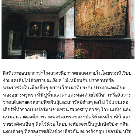
สิ่งที่เราชอบมากกว่าโรงละครคือการตกแต่งภายในโดยรวมที่เรียบ
ง่ายแต่เต็มไปด้วยรายละเอียด ไม่เหมือนกับปราสาทหรือ
พระราชวังในเมืองอื่นๆ อย่างเวียนนาที่ประดับประดาและเลี่ยม
ทองอย่างหรูหรา ที่นี่ปูพื้นและตกแต่งห้องด้วยไม้สีขาวหรือสีสว่าง
วาดเส้นสายลวดลายพืชพันธุ์และเถาวัลย์ต่างๆ ลงไป ใช้แชนเดอ
เลียร์ที่ทำจากเปเปอร์มาเช่ แขวน tapestry สวยๆ ไว้บนผนัง และ
แน่นอนว่าต้องมีภาพวาดพอร์ตเทรตของกษัตริย์ มเหสี ราชินี และ
ราชวงศ์คนอื่นๆ ติดไว้ด้วย โดยบางห้องจะเป็นรูปกษัตริย์จากดิน
แดนต่างๆ ที่ครองราชย์ในช่วงเดียวกัน อย่างอังกฤษ เยอรมัน หรือ