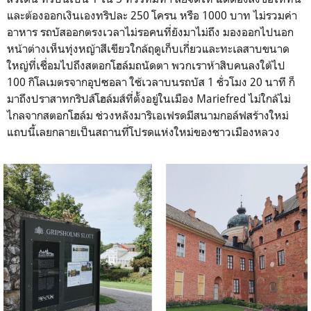
และต้องออกเงินเองทริปละ 250 โครน หรือ 1000 บาท ไม่รวมค่า
อาหาร รถบัสออกตรงเวลาไม่รอคนที่ยังมาไม่ถึง มองออกไปนอก
หน้าต่างเห็นทุ่งหญ้าสีเขียวใกล้ฤดูเก็บเกี่ยวและทะเลสาบขนาด
ใหญ่ที่เชื่อมไปถึงสตอกโฮล์มถนัดตา พวกเราห้าสิบคนลงใต้ไป
100 กิโลเมตรจากอุปซอลา ใช้เวลาบนรถบัส 1 ชั่วโมง 20 นาที ก็
มาถึงปราสาทกริปส์โฮล์มส์ที่ตั้งอยู่ในเมือง Mariefred ไม่ใกล้ไม่
ไกลจากสตอกโฮล์ม ช่วงหลังมาริเอเฟรดมีสนามกอล์ฟสร้างใหม่
แถบนี้เลยกลายเป็นสถานที่โปรดแห่งใหม่ของชาวเมืองหลวง