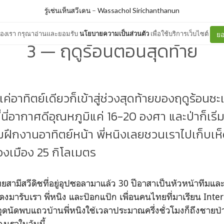
รู้เช่นเห็นสวีเดน
–
Wassachol Sirichanthanun
ต์ของเรา กรุณาอ่านและยอมรับ
นโยบายความเป็นส่วนตัว
เพื่อใช้บริการเว็บไซต์
ยอ
3 — ฤดูร้อนตอนสุดท้าย
ได้แค่อาทิตย์เดียวก็เข้าสู่ช่วงสุดท้ายของฤดูร้อนซะ
ี่นี่อากาศดีอุณหภูมิแค่ 16-20 องศา และป่าก็เริ่ม
่มฝึกงานอาทิตย์หน้า พี่หนิงเลยชวนเราไปเก็บเห
งเมือง 25 กิโลเมตร
สามีสวีดิชที่อยู่อุปซอลามาแล้ว 30 ปีอาสาเป็นหัวหน้าทีมแล
ีแดงมารับเรา พี่หนิง และป๊อกแป๊ก เพื่อนคนไทยที่มาเรียน Int
ากจุดนัดพบแถวบ้านพี่หนิงใช้เวลาประมาณครึ่งชั่วโมงก็ถึงชายป่
เราในวันนี้