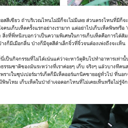
มอสสีเขียว ถ้าบริเวณไหนไม่มีก็จะไม่มีเลย ส่วนตรงไหนที่มีก็จะ
จคนเก็บเห็ดครั้งแรกอย่างเรามาก แต่อย่าไปเก็บเห็ดพิษหรือ 'เ
สิ่งที่พี่หนิงบอกว่าเป็นความพิเศษในการเก็บเห็ดคือการได้สัม
างก็มีเมือกลื่น บ้างก็มีจุดสีดำเล็กจิ๋วที่จิ๋วจนต้องเพ่งถึงจะเห็น
ี่เป็นกิจกรรมที่ไม่ได้เน้นแค่ว่าจะหาวัตุดิบไปทำอาหารเท่านั้
ใจธรรมชาติของมันระหว่างที่เราค่อยๆ เก็บ จริงๆ แล้วบางทีคน
ราะในซุปเปอร์มาร์เก็ตก็มีเห็ดออร์แกนิคขายอยู่ทั่วไป ที่นอ
มีพิษไหม เก็บเห็ดในป่าถ้าเจอดอกไหนที่ไม่เคยเห็นหรือไม่รู้จั