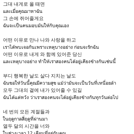
그대 내게로 올 때면
และเมื่อคุณมาหาฉัน
그 손에 쥐어줄게요
ฉันจะเป็นคนมอบมันให้กับคุณเอง
어떤 이유로 만나 나와 사랑을 하고
เราได้พบเจอกันเพราะเหตุบางอย่าง ก่อนจะรักฉัน
어떤 이유로 내게 와 함께 있어준 당신
และเหตุบางอย่าง ทำให้เราสองคนได้อยู่เคียงข้างกันเช่นนี้
부디 행복한 날도 살다 지치는 날도
ฉันขอให้วันนี้คุณมีความสุข แม้ว่ามันจะเป็นวันที่เหนื่อยล้า
모두 그대의 곁에 내가 있어줄 수 있길
ฉันได้แต่หวัง ว่าเราสองคนจะได้อยู่เคียงข้างกันทุกวันต่อไป
네 번의 모든 계절들과
ในฤดูกาลสี่ฤดูที่ผ่านมา
열두 달의 시간을 너와
ในช่วงเวลา 12 เดือนที่อยู่กับคุณ