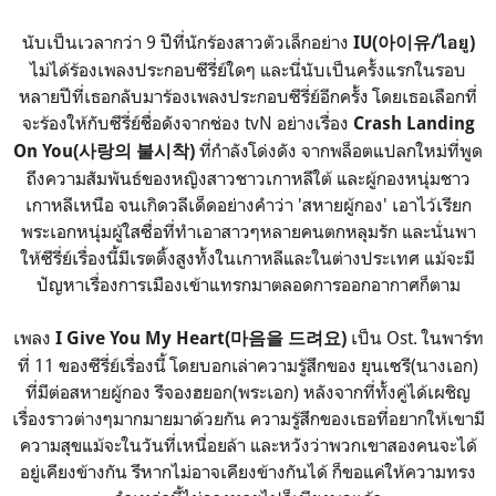
นับเป็นเวลากว่า 9 ปีที่นักร้องสาวตัวเล็กอย่าง
IU(아이유/ไอยู)
ไม่ได้ร้องเพลงประกอบซีรี่ย์ใดๆ และนี่นับเป็นครั้งแรกในรอบ
หลายปีที่เธอกลับมาร้องเพลงประกอบซีรี่ย์อีกครั้ง โดยเธอเลือกที่
จะร้องให้กับซีรี่ย์ชื่อดังจากช่อง tvN อย่างเรื่อง
Crash Landing
ที่กำลังโด่งดัง จากพล็อตแปลกใหม่ที่พูด
On You(사랑의 불시착)
ถึงความสัมพันธ์ของหญิงสาวชาวเกาหลีใต้ และผู้กองหนุ่มชาว
เกาหลีเหนือ จนเกิดวลีเด็ดอย่างคำว่า 'สหายผู้กอง' เอาไว้เรียก
พระเอกหนุ่มผู้ใสซื่อที่ทำเอาสาวๆหลายคนตกหลุมรัก และนั่นพา
ให้ซีรี่ย์เรื่องนี้มีเรตติ้งสูงทั้งในเกาหลีและในต่างประเทศ แม้จะมี
ปัญหาเรื่องการเมืองเข้าแทรกมาตลอดการออกอากาศก็ตาม
เพลง
เป็น Ost. ในพาร์ท
I Give You My Heart(마음을 드려요)
ที่ 11 ของซีรี่ย์เรื่องนี้ โดยบอกเล่าความรู้สึกของ ยุนเซรี(นางเอก)
ที่มีต่อสหายผู้กอง รีจองฮยอก(พระเอก) หลังจากที่ทั้งคู่ได้เผชิญ
เรื่องราวต่างๆมากมายมาด้วยกัน ความรู้สึกของเธอที่อยากให้เขามี
ความสุขแม้จะในวันที่เหนื่อยล้า และหวังว่าพวกเขาสองคนจะได้
อยู่เคียงข้างกัน รึหากไม่อาจเคียงข้างกันได้ ก็ขอแค่ให้ความทรง