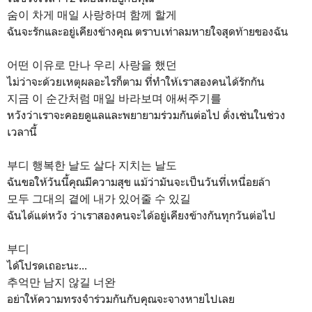
숨이 차게 매일 사랑하며 함께 할게
ฉันจะรักและอยู่เคียงข้างคุณ ตราบเท่าลมหายใจสุดท้ายของฉัน
어떤 이유로 만나 우리 사랑을 했던
ไม่ว่าจะด้วยเหตุผลอะไรก็ตาม ที่ทำให้เราสองคนได้รักกัน
지금 이 순간처럼 매일 바라보며 애써주기를
หวังว่าเราจะคอยดูแลและพยายามร่วมกันต่อไป ดั่งเช่นในช่วง
เวลานี้
부디 행복한 날도 살다 지치는 날도
ฉันขอให้วันนี้คุณมีความสุข แม้ว่ามันจะเป็นวันที่เหนื่อยล้า
모두 그대의 곁에 내가 있어줄 수 있길
ฉันได้แต่หวัง ว่าเราสองคนจะได้อยู่เคียงข้างกันทุกวันต่อไป
부디
ได้โปรดเถอะนะ...
추억만 남지 않길 너완
อย่าให้ความทรงจำร่วมกันกับคุณจะจางหายไปเลย