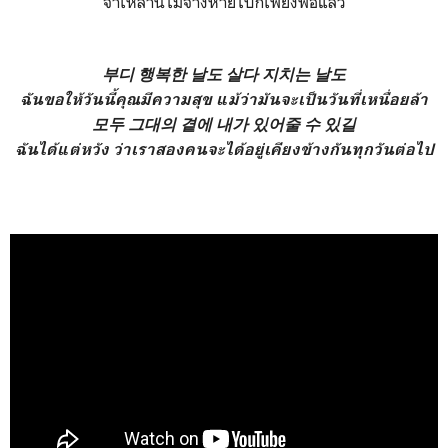
จำเหล่านี้ไม่จางหายไปก็เพียงพอแล้ว
부디 행복한 날도 살다 지치는 날도
ฉันขอให้วันนี้คุณมีความสุข แม้ว่ามันจะเป็นวันที่เหนื่อยล้า
모두 그대의 곁에 내가 있어줄 수 있길
ฉันได้แต่หวัง ว่าเราสองคนจะได้อยู่เคียงข้างกันทุกวันต่อไป