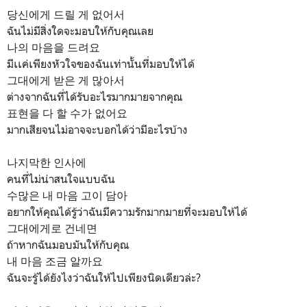
당신에게 드릴 게 없어서
ฉันไม่มีสิ่งใดจะมอบให้กับคุณเลย
나의 마음을 드려요
มีเเค่เพียงหัวใจของฉันเท่านั้นที่มอบให้ได้
그대에게 받은 게 많아서
ต่างจากฉันที่ได้รับอะไรมากมายจากคุณ
표현을 다 할 수가 없어요
มากเสียจนไม่อาจจะบอกได้ว่ามีอะไรบ้าง
나지막한 인사에
คนที่ไม่น่าสนใจแบบฉัน
수많은 내 마음 고이 담아
อยากให้คุณได้รู้ว่าฉันมีความรักมากมายที่จะมอบให้ได้
그대에게로 건네면
ถ้าหากฉันมอบมันให้กับคุณ
내 마음 조금 알까요
ฉันจะรู้ได้ยังไงว่าฉันให้ไปเพียงนิดเดียวล่ะ?