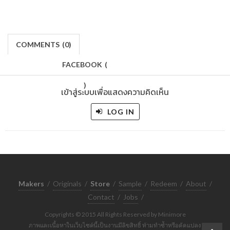
COMMENTS
(
0)
FACEBOOK
(
)
เข้าสู่ระบบเพื่อแสดงความคิดเห็น
LOG IN
Makers
/
Originals
/
Store
/
Sample
/
Redeem
/
About
/
Contact
/
Jobs
/
Copyrights © 2015 All Rights Reserved by Minimore
ภาพและเนื้อหาในเว็บไซต์นี้เป็นงานมีลิขสิทธิ์ ห้ามทำซ้ำหรือดัดแปลง