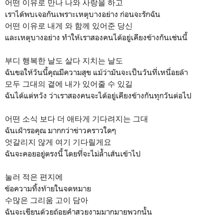
어떤 이유로 만나 나와 사랑을 하고
เราได้พบเจอกันเพราะเหตุบางอย่าง ก่อนจะรักฉัน
어떤 이유로 내게 와 함께 있어준 당신
และเหตุบางอย่าง ทำให้เราสองคนได้อยู่เคียงข้างกันเช่นนี้
부디 행복한 날도 살다 지치는 날도
ฉันขอให้วันนี้คุณมีความสุข แม้ว่ามันจะเป็นวันที่เหนื่อยล้า
모두 그대의 곁에 내가 있어줄 수 있길
ฉันได้แต่หวัง ว่าเราสองคนจะได้อยู่เคียงข้างกันทุกวันต่อไป
어떤 소식 보다 더 애타게 기다려지는 그대
ฉันเฝ้ารอคุณ มากกว่าข่าวคราวใดๆ
엇갈리지 않게 여기 기다릴게요
ฉันจะคอยอยู่ตรงนี้ โดยที่จะไม่ล้ำเส้นเข้าไป
눌러 적은 편지에
ข้อความทิ้งท้ายในจดหมาย
수많은 그리움 고이 담아
ฉันจะเขียนด้วยถ้อยคำสวยงามมากมายพวกนั้น